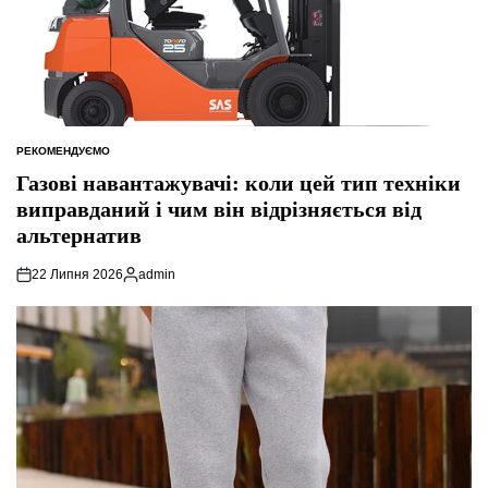
РЕКОМЕНДУЄМО
ОПУБЛІКУВАТИ
У
Газові навантажувачі: коли цей тип техніки
виправданий і чим він відрізняється від
альтернатив
22 Липня 2026
admin
Опубліковано