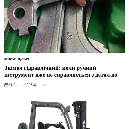
РЕКОМЕНДУЄМО
ОПУБЛІКУВАТИ
У
Знімач гідравлічний: коли ручний
інструмент вже не справляється з деталлю
31 Липня 2026
admin
Опубліковано