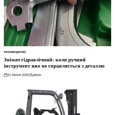
РЕКОМЕНДУЄМО
ОПУБЛІКУВАТИ
У
Знімач гідравлічний: коли ручний
інструмент вже не справляється з деталлю
31 Липня 2026
admin
Опубліковано