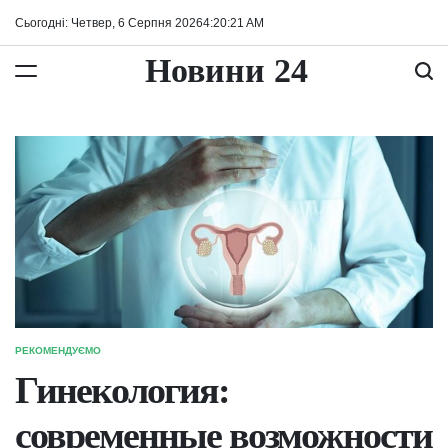
Перейти
Сьогодні: Четвер, 6 Серпня 2026
4
:
20
:
22
AM
до
вмісту
Новини 24
РЕКОМЕНДУЄМО
ОПУБЛІКУВАТИ
У
Гинекология:
современные возможности