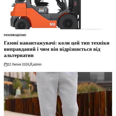
РЕКОМЕНДУЄМО
ОПУБЛІКУВАТИ
У
Газові навантажувачі: коли цей тип техніки
виправданий і чим він відрізняється від
альтернатив
22 Липня 2026
admin
Опубліковано