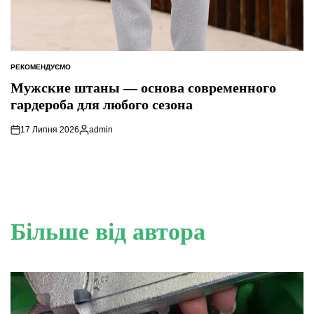
РЕКОМЕНДУЄМО
ОПУБЛІКУВАТИ
У
Мужские штаны — основа современного
гардероба для любого сезона
17 Липня 2026
admin
Опубліковано
Більше від автора