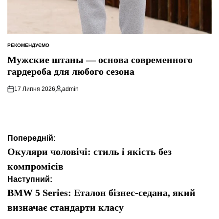
РЕКОМЕНДУЄМО
ОПУБЛІКУВАТИ
У
Мужские штаны — основа современного
гардероба для любого сезона
17 Липня 2026
admin
Опубліковано
Навігація
Попередній:
записів
Окуляри чоловічі: стиль і якість без
компромісів
Наступний:
BMW 5 Series: Еталон бізнес-седана, який
визначає стандарти класу