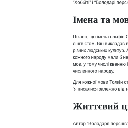
“Хоббіті” і “Володарі персн
Імена та мо
Цікаво, що імена ельфів 
лінгвістом. Він викладав 
різних людських культур. 
кожного народу мали б не 
мов, у тому числі квенню
численного народу.
Для кожної мови Толкін с
‘я писалися залежно від т
Життєвий ц
Автор “Володаря перснів” 