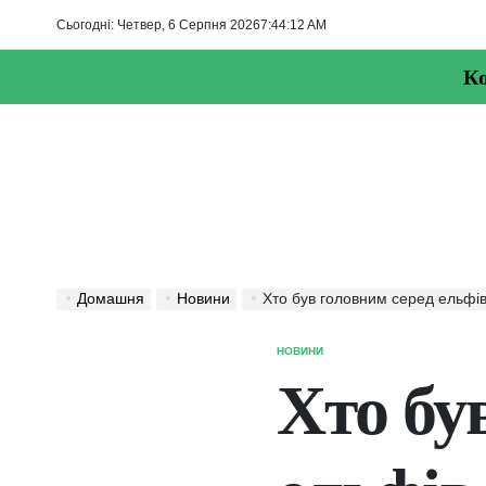
Перейти
Сьогодні: Четвер, 6 Серпня 2026
7
:
44
:
13
AM
до
вмісту
Ко
Домашня
Новини
Хто був головним серед ельфі
НОВИНИ
ОПУБЛІКУВАТИ
У
Хто бу