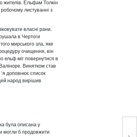
го жителів. Ельфам Толкін
 у робочому листуванні з
іковувати власні рани.
ирушала в Чертоги
того мирського зла, яке
процедуру очищення, він
но ельф міг повернутися в
 Валіноре. Винятком став
м ‘я доповнює список
 цей народ вирішив
ка була описана у
ни могли б продовжити