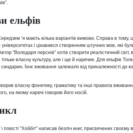
ів”.
ви ельфів
Середзем ‘я мають кілька варіантів вимови. Справа в тому, щ
в університетах і цікавився створенням штучних мов, які бу
Автор “Володаря перснів” хотів створити реалістичний світ,
тільки власну культуру, але і ще й наречие. Для ельфів Толк
 і синдарин. Їхнє вживання залежало від приналежності до к
творив власну фонетику, граматику та інші правила вживан
ого, на якому наречі говорив його носій.
икл
і повісті “Хоббіт” написав безліч книг, присвячених своєму в