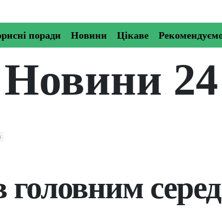
рисні поради
Новини
Цікаве
Рекомендуєм
Новини 24
в
в головним серед