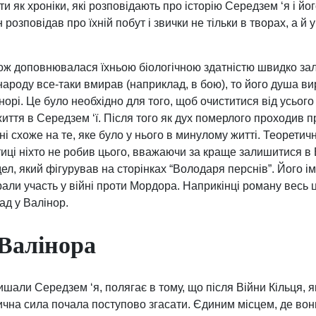
 як хроніки, які розповідають про історію Середзем ‘я і йо
 розповідав про їхній побут і звички не тільки в творах, а й
ож доповнювалася їхньою біологічною здатністю швидко зал
ароду все-таки вмирав (наприклад, в бою), то його душа в
рі. Це було необхідно для того, щоб очиститися від усього 
иття в Середзем ‘ї. Після того як дух померлого проходив 
ні схоже на те, яке було у нього в минулому житті. Теоретич
тиці ніхто не робив цього, вважаючи за краще залишитися в
ел, який фігурував на сторінках “Володаря перснів”. Його і
брали участь у війні проти Мордора. Наприкінці роману весь
ад у Валінор.
Валінора
шали Середзем ‘я, полягає в тому, що після Війни Кільця, я
ізична сила почала поступово згасати. Єдиним місцем, де во