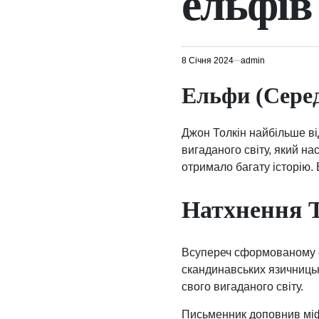
ельфів
8 Січня 2024
admin
Ельфи (Середз
Джон Толкін найбільше ві
вигаданого світу, який на
отримало багату історію.
Натхнення 
Всупереч сформованому ст
скандинавських язичницьки
свого вигаданого світу.
Письменник доповнив міф