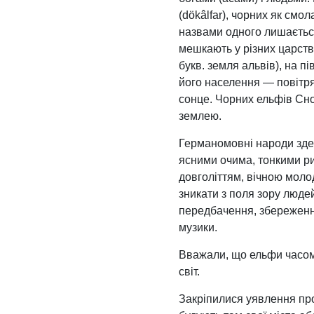
(dökâlfar), чорних як смол
назвами одного лишається
мешкають у різних царства
букв. земля альвів), на п
його населення — повітрян
сонце. Чорних ельфів Сно
землею.
Германомовні народи зде
ясними очима, тонкими р
довголіттям, вічною моло
зникати з поля зору людей
передбачення, збереження
музики.
Вважали, що ельфи часом
світ.
Закріпилися уявлення про 