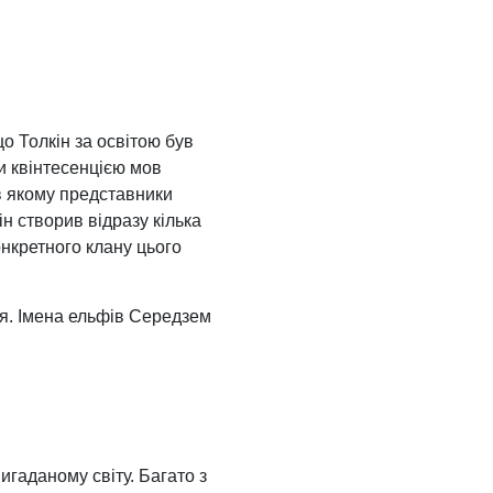
о Толкін за освітою був
ли квінтесенцією мов
 в якому представники
ін створив відразу кілька
онкретного клану цього
ня. Імена ельфів Середзем
игаданому світу. Багато з