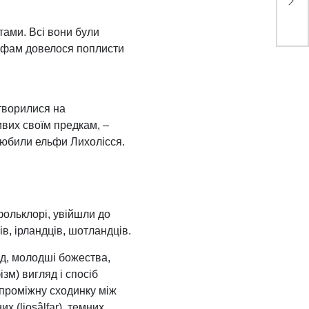
тами. Всі вони були
льфам довелося поплисти
етворилися на
ивих своїм предкам, –
 любили ельфи Лихолісся.
 фольклорі, увійшли до
ів, ірландців, шотландців.
од, молодші божества,
зм) вигляд і спосіб
 проміжну сходинку між
х (liosâlfar), темних