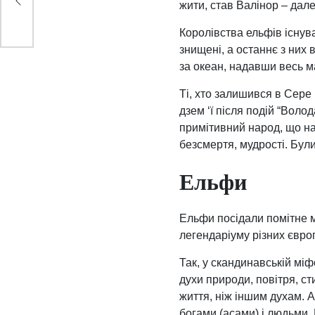
жити, став Валінор – дале
Королівства ельфів існув
знищені, а останнє з них
за океан, надавши весь 
Ті, хто залишився в Сере
дзем ‘ї після подій “Воло
примітивний народ, що на
безсмертя, мудрості. Були
Ельфи
Ельфи посідали помітне мі
легендаріуму різних європ
Так, у скандинавській міф
духи природи, повітря, с
життя, ніж іншим духам. 
богами (асами) і людьми. Е