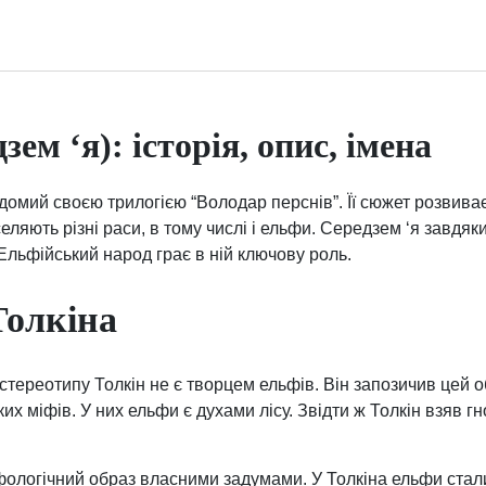
ем ‘я): історія, опис, імена
домий своєю трилогією “Володар перснів”. Її сюжет розвива
селяють різні раси, в тому числі і ельфи. Середзем ‘я завдя
 Ельфійський народ грає в ній ключову роль.
Толкіна
ереотипу Толкін не є творцем ельфів. Він запозичив цей об
х міфів. У них ельфи є духами лісу. Звідти ж Толкін взяв г
ологічний образ власними задумами. У Толкіна ельфи ста