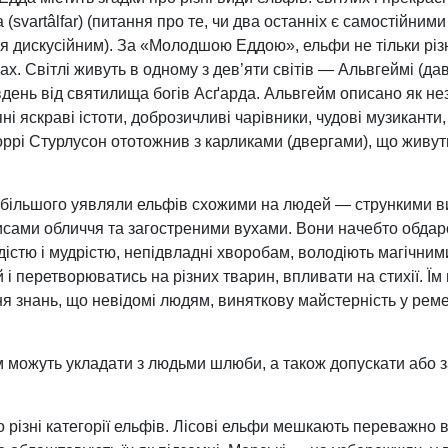
а (svartâlfar) (питання про те, чи два останніх є самостійни
 дискусійним). За «Молодшою Еддою», ельфи не тільки різня
х. Світлі живуть в одному з дев’яти світів — Альвгеймі (да
івдень від святилища богів Асґарда. Альвгейм описано як не
і яскраві істоти, доброзичливі чарівники, чудові музиканти,
ррі Стурлусон ототожнив з карликами (двергами), що живуть
більшого уявляли ельфів схожими на людей — стрункими в
исами обличчя та загостреними вухами. Вони начебто обда
дістю і мудрістю, непідвладні хворобам, володіють магічним
 і перетворюватись на різних тварин, впливати на стихії. Ї
 знань, що невідомі людям, виняткову майстерність у ремес
 можуть укладати з людьми шлюби, а також допускати або з
різні категорії ельфів. Лісові ельфи мешкають переважно в г