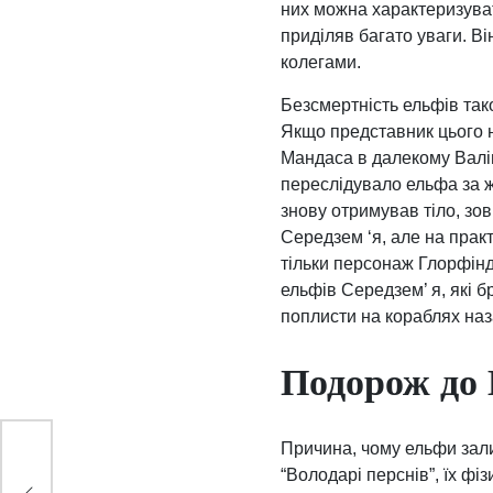
них можна характеризувати
приділяв багато уваги. Він
колегами.
Безсмертність ельфів так
Якщо представник цього н
Мандаса в далекому Валіно
переслідувало ельфа за ж
знову отримував тіло, зов
Середзем ‘я, але на прак
тільки персонаж Глорфінд
ельфів Середзем’ я, які 
поплисти на кораблях наз
Подорож до 
Причина, чому ельфи зали
“Володарі перснів”, їх ф