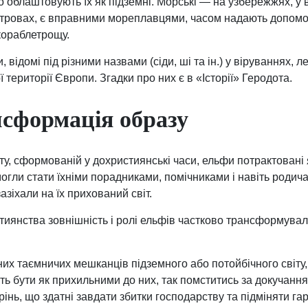
бо облаштовують їх як підземні. Морські — на узбережжях, у 
островах, є вправними мореплавцями, часом надають допомо
кораблетрощу.
, відомі під різними назвами (сіди, ші та ін.) у віруваннях, ле
 території Європи. Згадки про них є в «Історії» Геродота.
сформація образу
іту, сформованій у дохристиянські часи, ельфи потрактовані я
могли стати їхніми порадниками, помічниками і навіть родича
азіхали на їх прихований світ.
иянства зовнішність і ролі ельфів частково трансформували
их таємничих мешканців підземного або потойбічного світу, 
ь бути як прихильними до них, так помститись за докучання
орінь, що здатні завдати збитки господарству та підміняти га