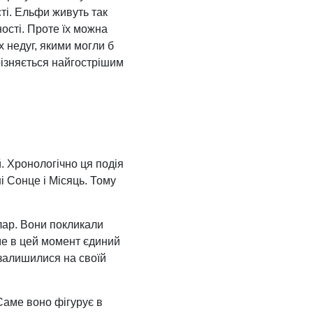
ті. Ельфи живуть так
ості. Проте їх можна
х недуг, якими могли б
різняється найгострішим
й. Хронологічно ця подія
і Сонце і Місяць. Тому
алар. Вони покликали
аме в цей момент єдиний
 залишилися на своїй
Саме воно фігурує в