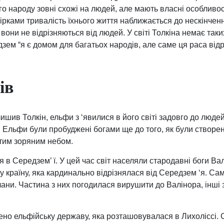
о народу зовні схожі на людей, але мають власні особливос
ірками тривалість їхнього життя наближається до нескінченн
 вони не відрізняються від людей. У світі Толкіна немає таки
зем “я є домом для багатьох народів, але саме ця раса від
ів
алишив Толкін, ельфи з ‘явилися в його світі задовго до люде
 Ельфи були пробуджені богами ще до того, як були створен
стим зоряним небом.
я в Середзем’ ї. У цей час світ населяли стародавні боги В
ну країну, яка кардинально відрізнялася від Середзем ‘я. С
лани. Частина з них погодилася вирушити до Валінора, інші
ено ельфійську державу, яка розташовувалася в Лихоліссі. 