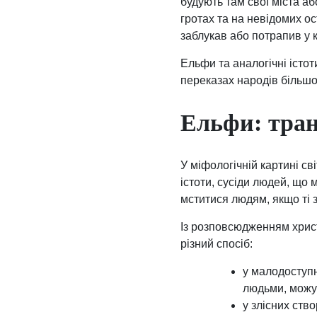
будують там свої міста а
гротах та на невідомих 
заблукав або потрапив у 
Ельфи та аналогічні істоти
переказах народів більшої
Ельфи: тран
У міфологічній картині св
істоти, сусіди людей, що 
мститися людям, якщо ті з
Із розповсюдженням христ
різний спосіб:
у малодоступн
людьми, можут
у злісних ств