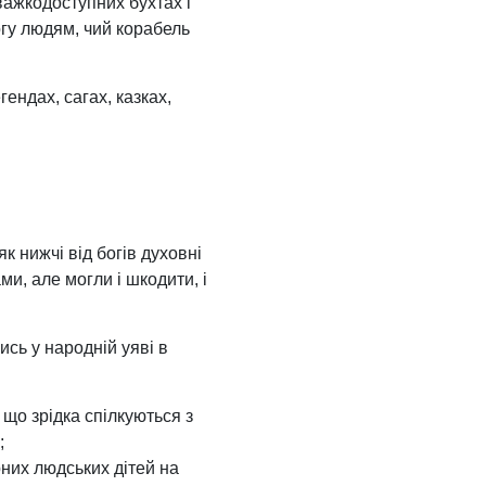
важкодоступних бухтах і
гу людям, чий корабель
гендах, сагах, казках,
к нижчі від богів духовні
ми, але могли і шкодити, і
сь у народній уяві в
що зрідка спілкуються з
;
рних людських дітей на