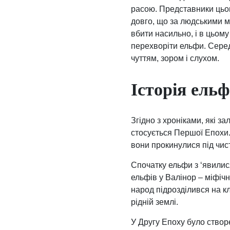
расою. Представники цьог
довго, що за людськими м
вбити насильно, і в цьому
перехворіти ельфи. Серед
чуттям, зором і слухом.
Історія ельф
Згідно з хроніками, які з
стосується Першої Епохи.
вони прокинулися під чи
Спочатку ельфи з ‘явилис
ельфів у Валінор – міфіч
народ підрозділився на к
рідній землі.
У Другу Епоху було створ