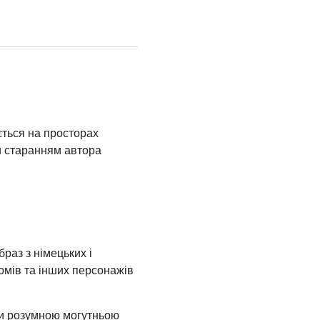
ється на просторах
ки старанням автора
раз з німецьких і
номів та інших персонажів
ли розумною могутньою