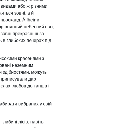
ми видами або ж різними
ться зовні, а й
вньосканд. Álfheimr —
зрівнянний небесний світ,
 зовні прекрасніші за
 в глибоких печерах під
исокими красенями з
ровані неземним
и здібностями, можуть
м приписували дар
лах, любов до танців і
абирати вибраних у свій
либині лісів, навіть