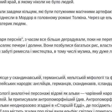
кий край, в якому ніколи не було людей.
али завдяки кільцям, які були потужними магічними артефак
 віднесли в Мордор в головному романі Толкіна. Через це е
материк людям.
даря перснів”, з часом все більше деградували, поки не пер
селяє печери і долини. Вони позбулися багатьох рис, власт
 забуті ремесла і мистецтва, в тому числі музика, яку дуже
сце у скандинавській, германській, кельтській міфології та
ейських народів: англійців, германців, скандинавів, ісландц
ології аналогічні персонажі відомі як альви — чарівний нар
тихій. Їм приписували антропоморфніший (див. Антропоморфі
Альви неодноразово згадані в «Старшій Едді», де посідають
дда містить згадки про різні види ельфів: світлих і прекрасни