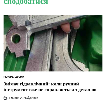
сподобатися
РЕКОМЕНДУЄМО
ОПУБЛІКУВАТИ
У
Знімач гідравлічний: коли ручний
інструмент вже не справляється з деталлю
31 Липня 2026
admin
Опубліковано