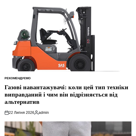
РЕКОМЕНДУЄМО
ОПУБЛІКУВАТИ
У
Газові навантажувачі: коли цей тип техніки
виправданий і чим він відрізняється від
альтернатив
22 Липня 2026
admin
Опубліковано