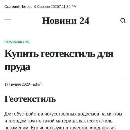
Перейти
Сьогодні: Четвер, 6 Серпня 2026
7
:
11
:
39
PM
до
вмісту
Новини 24
РЕКОМЕНДУЄМО
ОПУБЛІКУВАТИ
У
Купить геотекстиль для
пруда
17 Грудня 2023
admin
Геотекстиль
Для обустройства искусственных водоемов на мягком
и твердом грунте такой материал, как геотекстиль,
незаменим. Его используют в качестве «подложки»