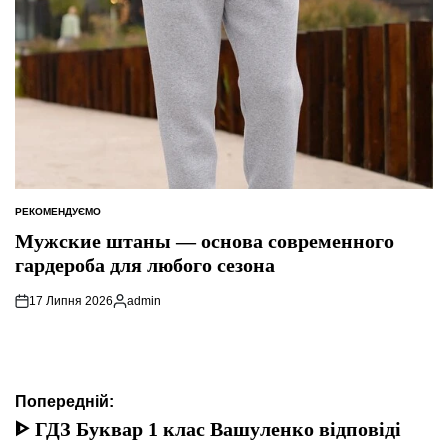
РЕКОМЕНДУЄМО
ОПУБЛІКУВАТИ
У
Мужские штаны — основа современного
гардероба для любого сезона
17 Липня 2026
admin
Опубліковано
Навігація
Попередній:
записів
ᐈ ГДЗ Буквар 1 клас Вашуленко відповіді