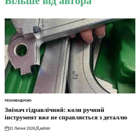
Більше від автора
РЕКОМЕНДУЄМО
ОПУБЛІКУВАТИ
У
Знімач гідравлічний: коли ручний
інструмент вже не справляється з деталлю
31 Липня 2026
admin
Опубліковано