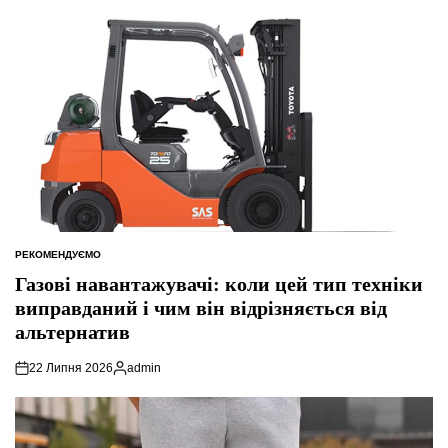
РЕКОМЕНДУЄМО
ОПУБЛІКУВАТИ
У
Газові навантажувачі: коли цей тип техніки
виправданий і чим він відрізняється від
альтернатив
22 Липня 2026
admin
Опубліковано