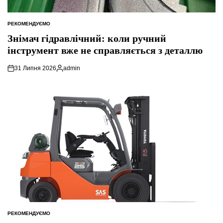
РЕКОМЕНДУЄМО
ОПУБЛІКУВАТИ
У
Знімач гідравлічний: коли ручний
інструмент вже не справляється з деталлю
31 Липня 2026
admin
Опубліковано
РЕКОМЕНДУЄМО
ОПУБЛІКУВАТИ