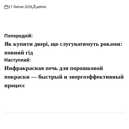
17 Липня 2026
admin
Опубліковано
Навігація
Попередній:
записів
Як купити двері, що слугуватимуть роками:
повний гід
Наступний:
Инфракрасная печь для порошковой
покраски — быстрый и энергоэффективный
процесс