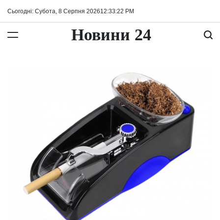
Перейти
Сьогодні: Субота, 8 Серпня 2026
12
:
33
:
23
PM
до
вмісту
Новини 24