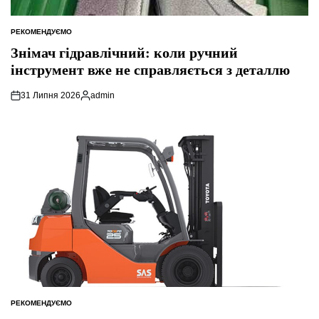
РЕКОМЕНДУЄМО
ОПУБЛІКУВАТИ
У
Знімач гідравлічний: коли ручний
інструмент вже не справляється з деталлю
31 Липня 2026
admin
Опубліковано
РЕКОМЕНДУЄМО
ОПУБЛІКУВАТИ
У