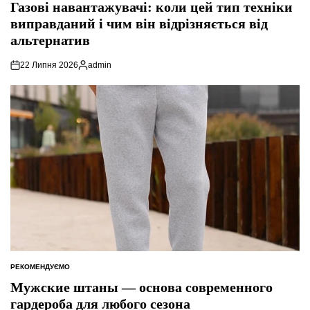
У
Газові навантажувачі: коли цей тип техніки
виправданий і чим він відрізняється від
альтернатив
22 Липня 2026
admin
Опубліковано
РЕКОМЕНДУЄМО
ОПУБЛІКУВАТИ
У
Мужские штаны — основа современного
гардероба для любого сезона