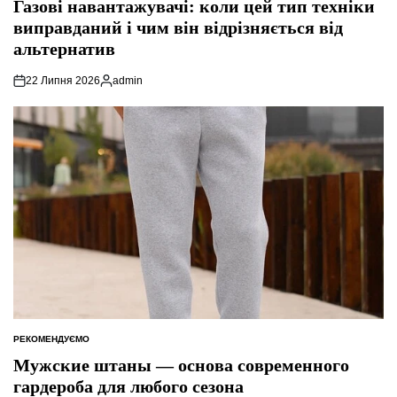
Газові навантажувачі: коли цей тип техніки
виправданий і чим він відрізняється від
альтернатив
22 Липня 2026
admin
Опубліковано
РЕКОМЕНДУЄМО
ОПУБЛІКУВАТИ
У
Мужские штаны — основа современного
гардероба для любого сезона