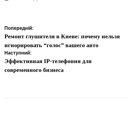
Опубліковано
Навігація
Попередній:
записів
Ремонт глушителя в Киеве: почему нельзя
игнорировать “голос” вашего авто
Наступний:
Эффективная IP-телефония для
современного бизнеса