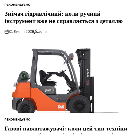
РЕКОМЕНДУЄМО
ОПУБЛІКУВАТИ
У
Знімач гідравлічний: коли ручний
інструмент вже не справляється з деталлю
31 Липня 2026
admin
Опубліковано
РЕКОМЕНДУЄМО
ОПУБЛІКУВАТИ
У
Газові навантажувачі: коли цей тип техніки