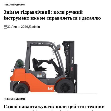
РЕКОМЕНДУЄМО
ОПУБЛІКУВАТИ
У
Знімач гідравлічний: коли ручний
інструмент вже не справляється з деталлю
31 Липня 2026
admin
Опубліковано
РЕКОМЕНДУЄМО
ОПУБЛІКУВАТИ
У
Газові навантажувачі: коли цей тип техніки