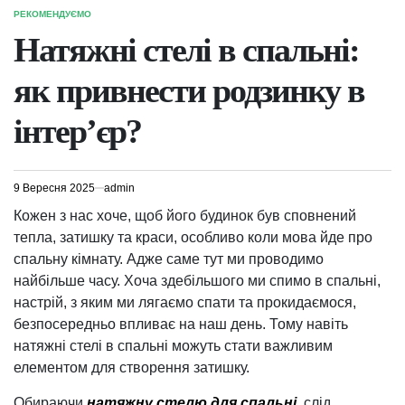
РЕКОМЕНДУЄМО
ОПУБЛІКУВАТИ
У
Натяжні стелі в спальні:
як привнести родзинку в
інтер’єр?
9 Вересня 2025
admin
Кожен з нас хоче, щоб його будинок був сповнений
тепла, затишку та краси, особливо коли мова йде про
спальну кімнату. Адже саме тут ми проводимо
найбільше часу. Хоча здебільшого ми спимо в спальні,
настрій, з яким ми лягаємо спати та прокидаємося,
безпосередньо впливає на наш день. Тому навіть
натяжні стелі в спальні можуть стати важливим
елементом для створення затишку.
Обираючи
натяжну стелю для спальні
, слід