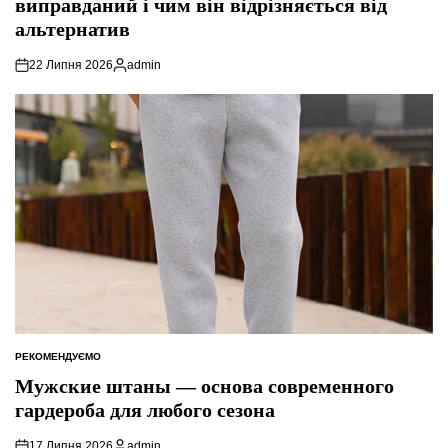
виправданий і чим він відрізняється від
альтернатив
22 Липня 2026
admin
Опубліковано
РЕКОМЕНДУЄМО
ОПУБЛІКУВАТИ
У
Мужские штаны — основа современного
гардероба для любого сезона
17 Липня 2026
admin