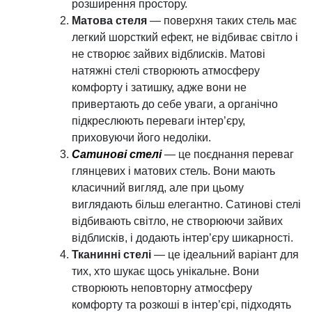
розширення простору.
Матова стеля
— поверхня таких стель має
легкий шорсткий ефект, не відбиває світло і
не створює зайвих відблисків. Матові
натяжні стелі створюють атмосферу
комфорту і затишку, адже вони не
привертають до себе уваги, а органічно
підкреслюють переваги інтер’єру,
приховуючи його недоліки.
Сатинові стелі
— це поєднання переваг
глянцевих і матових стель. Вони мають
класичний вигляд, але при цьому
виглядають більш елегантно. Сатинові стелі
відбивають світло, не створюючи зайвих
відблисків, і додають інтер’єру шикарності.
Тканинні стелі
— це ідеальний варіант для
тих, хто шукає щось унікальне. Вони
створюють неповторну атмосферу
комфорту та розкоші в інтер’єрі, підходять