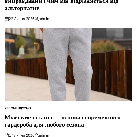
виправданий і чим він відрізняється від
альтернатив
22 Липня 2026
admin
Опубліковано
РЕКОМЕНДУЄМО
ОПУБЛІКУВАТИ
У
Мужские штаны — основа современного
гардероба для любого сезона
17 Липня 2026
admin