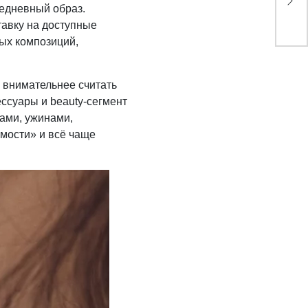
седневный образ.
вис
тавку на доступные
ых композиций,
и внимательнее считать
ессуары и beauty-сегмент
ками, ужинами,
мости» и всё чаще