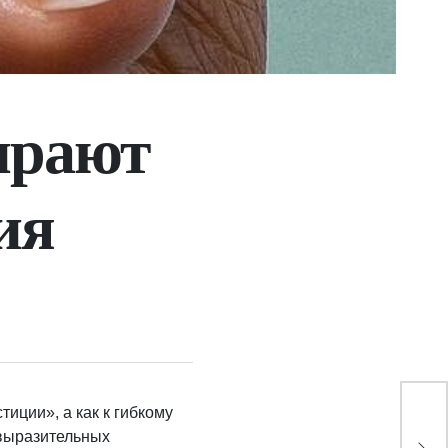
ирают
ия
иции», а как к гибкому
Які
 выразительных
зах