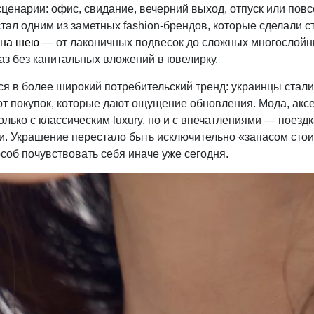
сценарии: офис, свидание, вечерний выход, отпуск или пов
тал одним из заметных fashion-брендов, которые сделали с
 на шею
— от лаконичных подвесок до сложных многослойн
з без капитальных вложений в ювелирку.
ся в более широкий потребительский тренд: украинцы стал
 от покупок, которые дают ощущение обновления. Мода, акс
олько с классическим luxury, но и с впечатлениями — поезд
. Украшение перестало быть исключительно «запасом стои
соб почувствовать себя иначе уже сегодня.