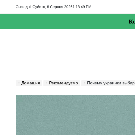
Перейти
Сьогодні: Субота, 8 Серпня 2026
1
:
18
:
51
PM
до
вмісту
Ко
Домашня
Рекомендуємо
Почему украинки выбир