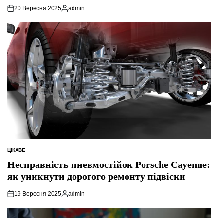
20 Вересня 2025
admin
Опубліковано
ЦІКАВЕ
ОПУБЛІКУВАТИ
У
Несправність пневмостійок Porsche Cayenne:
як уникнути дорогого ремонту підвіски
19 Вересня 2025
admin
Опубліковано