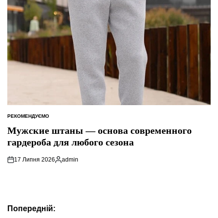
РЕКОМЕНДУЄМО
ОПУБЛІКУВАТИ
У
Мужские штаны — основа современного
гардероба для любого сезона
17 Липня 2026
admin
Опубліковано
Навігація
Попередній: