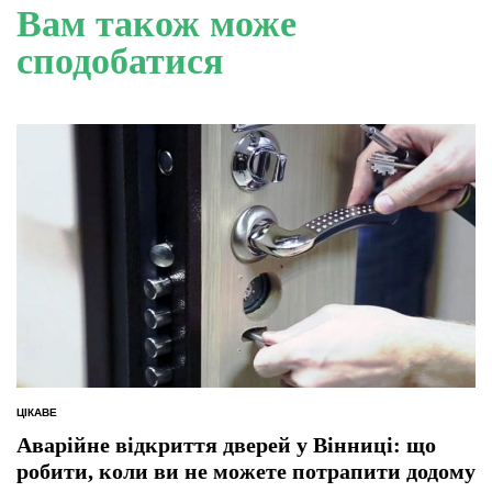
Вам також може
сподобатися
ЦІКАВЕ
ОПУБЛІКУВАТИ
У
Аварійне відкриття дверей у Вінниці: що
робити, коли ви не можете потрапити додому