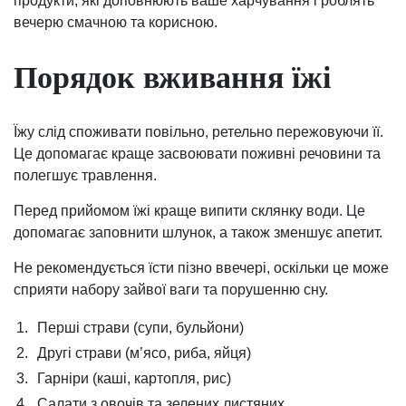
продукти, які доповнюють ваше харчування і роблять
вечерю смачною та корисною.
Порядок вживання їжі
Їжу слід споживати повільно, ретельно пережовуючи її.
Це допомагає краще засвоювати поживні речовини та
полегшує травлення.
Перед прийомом їжі краще випити склянку води. Це
допомагає заповнити шлунок, а також зменшує апетит.
Не рекомендується їсти пізно ввечері, оскільки це може
сприяти набору зайвої ваги та порушенню сну.
1.
Перші страви (супи, бульйони)
2.
Другі страви (м’ясо, риба, яйця)
3.
Гарніри (каші, картопля, рис)
4.
Салати з овочів та зелених листяних