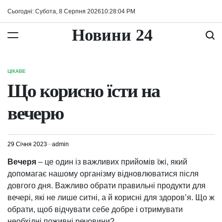
Перейти
Сьогодні: Субота, 8 Серпня 2026
10
:
28
:
05
PM
до
вмісту
Новини 24
ЦІКАВЕ
ОПУБЛІКУВАТИ
У
Що корисно їсти на
вечерю
29 Січня 2023
admin
Вечеря
– це один із важливих прийомів їжі, який
допомагає нашому організму відновлюватися після
довгого дня. Важливо обрати правильні продукти для
вечері, які не лише ситні, а й корисні для здоров’я. Що ж
обрати, щоб відчувати себе добре і отримувати
необхідні поживні речовини?