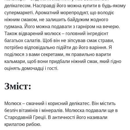
делікатесом. Насправді його можна купити в будь-якому
супермаркеті. Ароматний морепродукт, що володіє
ніжним смаком, не залишить байдужим жодного
гурмана. Його можна подавати з гарніром на вечерю.
Також відварений молюск – головний інгредієнт
багатьох салатів. Щоб він не зіпсував смак страви,
потрібно відповідально підійти до його варіння. Я
поділюся з вами секретами, як правильно варити
кальмари, щоб вони придбали ніжний смак, який гідно
оцінять домочадці і гості.
Зміст:
Молюск – смачний і корисний делікатес. Він містить
безліч вітамінів і мінералів. Молюска подавали ще в
Стародавній Греції. В античності його називали
крилатою рибою.