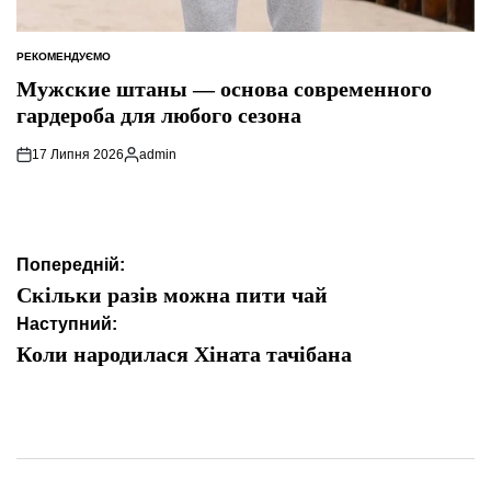
РЕКОМЕНДУЄМО
ОПУБЛІКУВАТИ
У
Мужские штаны — основа современного
гардероба для любого сезона
17 Липня 2026
admin
Опубліковано
Навігація
Попередній:
записів
Скільки разів можна пити чай
Наступний:
Коли народилася Хіната тачібана