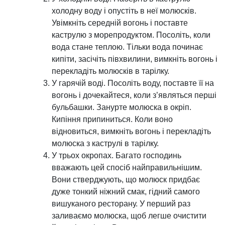
холодну воду і опустіть в неї молюсків.
Увімкніть середній вогонь і поставте
каструлю з морепродуктом. Посоліть, коли
вода стане теплою. Тільки вода починає
кипіти, засічіть півхвилини, вимкніть вогонь і
перекладіть молюсків в тарілку.
У гарячій воді. Посоліть воду, поставте її на
вогонь і дочекайтеся, коли з’являться перші
бульбашки. Занурте молюска в окріп.
Кипіння припиниться. Коли воно
відновиться, вимкніть вогонь і перекладіть
молюска з каструлі в тарілку.
У трьох окропах. Багато господинь
вважають цей спосіб найправильнішим.
Вони стверджують, що молюск придбає
дуже тонкий ніжний смак, гідний самого
вишуканого ресторану. У перший раз
заливаємо молюска, щоб легше очистити