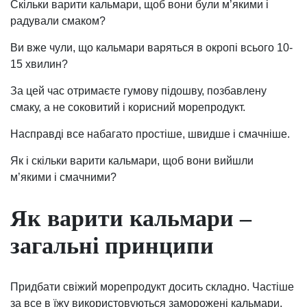
Скільки варити кальмари, щоб вони були м’якими і
радували смаком?
Ви вже чули, що кальмари варяться в окропі всього 10-
15 хвилин?
За цей час отримаєте гумову підошву, позбавлену
смаку, а не соковитий і корисний морепродукт.
Насправді все набагато простіше, швидше і смачніше.
Як і скільки варити кальмари, щоб вони вийшли
м’якими і смачними?
Як варити кальмари –
загальні принципи
Придбати свіжий морепродукт досить складно. Частіше
за все в їжу використовуються заморожені кальмари.