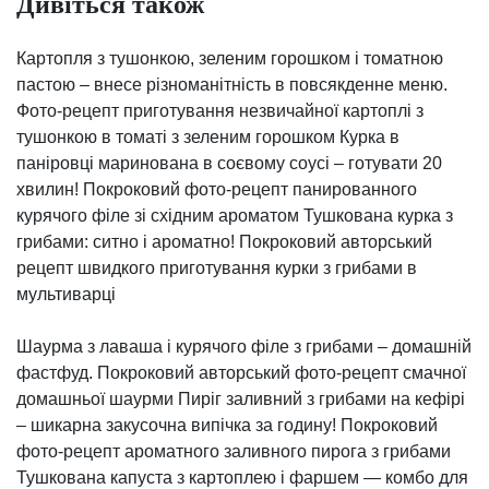
Дивіться також
Картопля з тушонкою, зеленим горошком і томатною
пастою – внесе різноманітність в повсякденне меню.
Фото-рецепт приготування незвичайної картоплі з
тушонкою в томаті з зеленим горошком Курка в
паніровці маринована в соєвому соусі – готувати 20
хвилин! Покроковий фото-рецепт панированного
курячого філе зі східним ароматом Тушкована курка з
грибами: ситно і ароматно! Покроковий авторський
рецепт швидкого приготування курки з грибами в
мультиварці
Шаурма з лаваша і курячого філе з грибами – домашній
фастфуд. Покроковий авторський фото-рецепт смачної
домашньої шаурми Пиріг заливний з грибами на кефірі
– шикарна закусочна випічка за годину! Покроковий
фото-рецепт ароматного заливного пирога з грибами
Тушкована капуста з картоплею і фаршем — комбо для