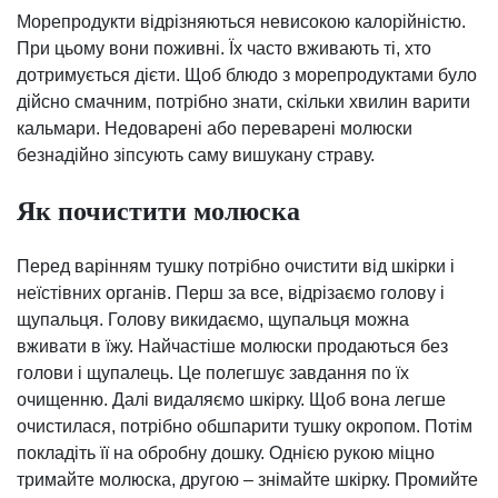
Морепродукти відрізняються невисокою калорійністю.
При цьому вони поживні. Їх часто вживають ті, хто
дотримується дієти. Щоб блюдо з морепродуктами було
дійсно смачним, потрібно знати, скільки хвилин варити
кальмари. Недоварені або переварені молюски
безнадійно зіпсують саму вишукану страву.
Як почистити молюска
Перед варінням тушку потрібно очистити від шкірки і
неїстівних органів. Перш за все, відрізаємо голову і
щупальця. Голову викидаємо, щупальця можна
вживати в їжу. Найчастіше молюски продаються без
голови і щупалець. Це полегшує завдання по їх
очищенню. Далі видаляємо шкірку. Щоб вона легше
очистилася, потрібно обшпарити тушку окропом. Потім
покладіть її на обробну дошку. Однією рукою міцно
тримайте молюска, другою – знімайте шкірку. Промийте