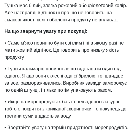
Тушка має білий, злегка рожевий або фіолетовий колір.
Але насправді відтінок ні про що не говорить, на
смакові якості колір оболонки продукту не впливає.
На що звернути увагу при покупці:
• Саме м’ясо повинно бути світлим і ні в якому разі не
мати жовтий відтінок. Це говорить про низьку якість
продукту.
• Тушки кальмарів повинні легко відставати один від
одного. Якщо вони склеєні однієї брилою, то, швидше
за все, размораживались. Виробник завжди заморожує
по одній штучці, і тільки потім упаковують разом.
• Якщо на морепродуктах багато «льодяної глазурі»,
тобто є покриття з крижаної скориночки, то покупець до
третини суми віддасть за воду.
• Звертайте увагу на термін придатності морепродуктів.