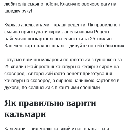
любителів смачно поїсти. Класичне овочеве рагу на
швидку руку!
Курка з апельсинами – кращі рецепти. Як правильно і
смачно приготувати курку з апельсинами Рецепт
найсмачнішої картоплі по-селянськи за 25 хвилин
Запечені картопляні спіралі – дивуйте гостей і близьких
Готуємо відмінні макарони по-флотськи з тушонкою за
25 хвилин Найпростіші хачапурі на кефірі з сиром на
сковороді. Авторський фото-рецепт приготування
хачапурі на сковороді з сирною начинкою Картопля в
духовці по-селянськи c пікантними спеціями
Як правильно варити
кальмари
Кальмари – вид молюска, який у нас вважається