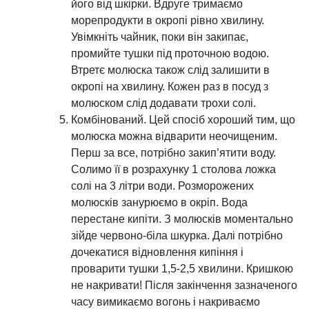
його від шкірки. Вдруге тримаємо
морепродукти в окропі рівно хвилину.
Увімкніть чайник, поки він закипає,
промийте тушки під проточною водою.
Втретє молюска також слід залишити в
окропі на хвилину. Кожен раз в посуд з
молюском слід додавати трохи солі.
Комбінований. Цей спосіб хороший тим, що
молюска можна відварити неочищеним.
Перш за все, потрібно закип’ятити воду.
Солимо її в розрахунку 1 столова ложка
солі на 3 літри води. Розморожених
молюсків занурюємо в окріп. Вода
перестане кипіти. З молюсків моментально
зійде червоно-біла шкурка. Далі потрібно
дочекатися відновлення кипіння і
проварити тушки 1,5-2,5 хвилини. Кришкою
не накривати! Після закінчення зазначеного
часу вимикаємо вогонь і накриваємо