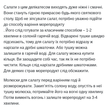
Салати з цим делікатесом виходять дуже ніжні і смачні.
Вони стануть гідною прикрасою будь-якого святкового
столу. Щоб не зіпсувати салат, потрібно уважно підійти
до способу варіння морепродукту
. Його слід готувати за класичним способом – 1-2
хвилини в солоній гарячій воді. Відварені тушки швидко
підсихають, тому для салату їх потрібно відразу ж
нарізати на дрібні шматочки. Або тушку можна
залишити в гарячій воді. Для салату можна купити
кільця. Ви заощадите собі час, так як їх не потрібно
чистити. Кільця слід нарізати дрібними шматочками.
Для деяких страв морепродукт слід обсмажити.
Молюски для салату перед варінням годі й
розморожувати. Закип’ятіть солону воду, опустіть в неї
тушку молюска, потримайте його на вогні одну хвилину.
Потім вимкніть вогонь і залиште морепродукт на 3-4
хвилини.