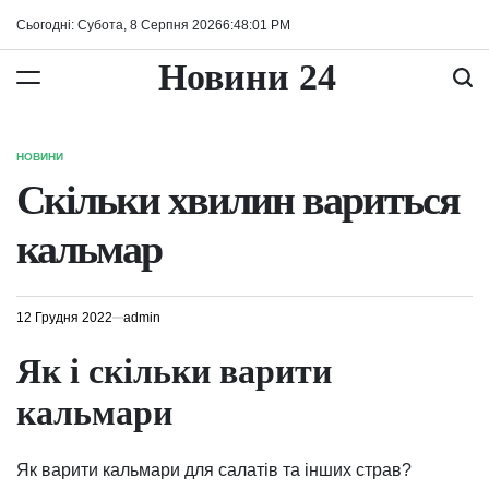
Перейти
Сьогодні: Субота, 8 Серпня 2026
6
:
48
:
02
PM
до
вмісту
Новини 24
НОВИНИ
ОПУБЛІКУВАТИ
У
Скільки хвилин вариться
кальмар
12 Грудня 2022
admin
Як і скільки варити
кальмари
Як варити кальмари для салатів та інших страв?