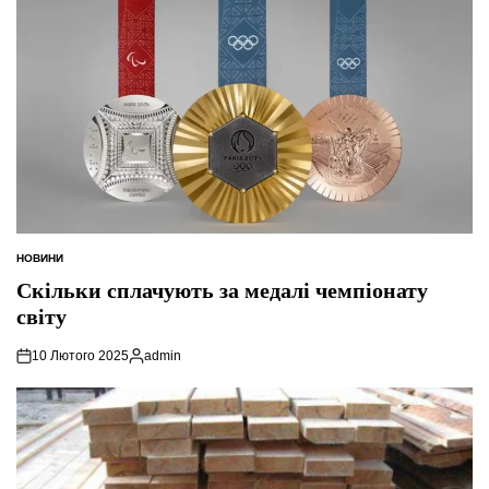
НОВИНИ
ОПУБЛІКУВАТИ
У
Скільки сплачують за медалі чемпіонату
світу
10 Лютого 2025
admin
Опубліковано