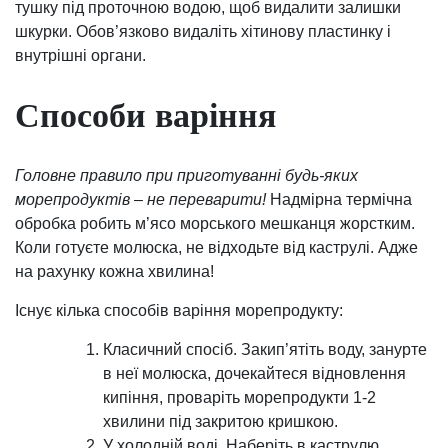
тушку під проточною водою, щоб видалити залишки
шкурки. Обов’язково видаліть хітинову пластинку і
внутрішні органи.
Способи варіння
Головне правило при приготуванні будь-яких
морепродуктів – не переварити!
Надмірна термічна
обробка робить м’ясо морського мешканця жорстким.
Коли готуєте молюска, не відходьте від каструлі. Адже
на рахунку кожна хвилина!
Існує кілька способів варіння морепродукту:
Класичний спосіб. Закип’ятіть воду, занурте
в неї молюска, дочекайтеся відновлення
кипіння, проваріть морепродукти 1-2
хвилини під закритою кришкою.
У холодній воді. Наберіть в каструлю