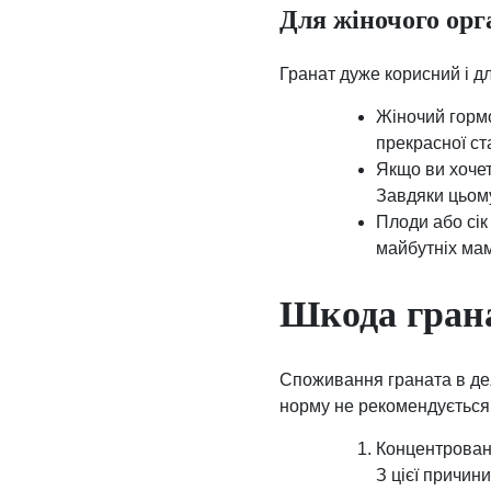
Для жіночого орг
Гранат дуже корисний і д
Жіночий гормо
прекрасної ст
Якщо ви хочет
Завдяки цьом
Плоди або сік 
майбутніх мам
Шкода грана
Споживання граната в де
норму не рекомендується
Концентровани
З цієї причин