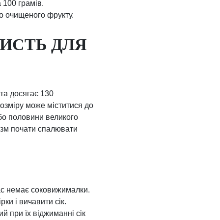
 100 грамів.
о очищеного фрукту.
РИСТЬ ДЛЯ
кта досягає 130
розміру може міститися до
або половини великого
нізм почати спалювати
вас немає соковижималки.
рки і вичавити сік.
й при їх віджиманні сік