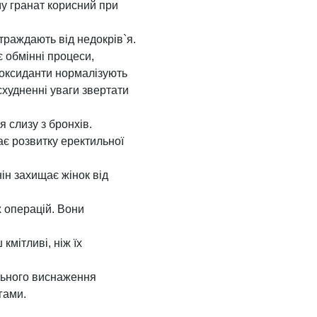
му гранат корисний при
траждають від недокрів`я.
є обмінні процеси,
иоксиданти нормалізують
схудненні уваги звертати
 слизу з бронхів.
ає розвитку еректильної
ін захищає жінок від
х операцій. Вони
кмітливі, ніж їх
ального виснаження
гами.