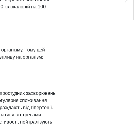
ска
0 кілокалорій на 100
 організму. Тому цей
впливу на організм:
ід простудних захворювань.
 регулярне споживання
аждають від гіпертонії.
атися зі стресами.
стивості, нейтралізують