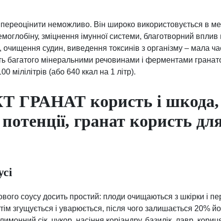
у переоцінити неможливо. Він широко використовується в м
моглобіну, зміцнення імунної системи, благотворний вплив н
в, очищення судин, виведення токсинів з організму – мала ч
ть багатого мінеральними речовинами і ферментами гранат
00 мілілітрів (або 640 ккал на 1 літр).
Т ГРАНАТ користь і шкода,
потенції, гранат користь для
усі
вого соусу досить простий: плоди очищаються з шкірки і пе
тім згущується і уварюється, після чого залишається 20% йо
имонний сік, цукор, насіння коріандру, базилік, лавр, кориц