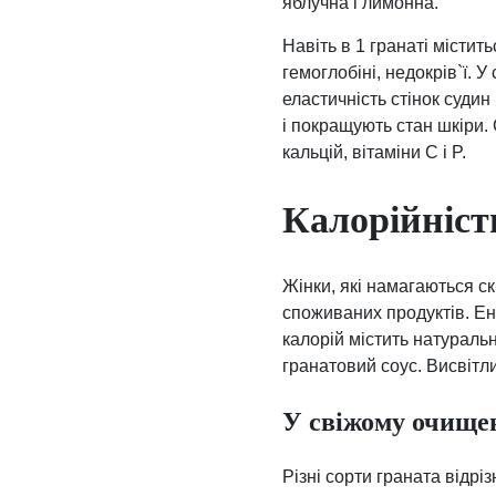
яблучна і лимонна.
Навіть в 1 гранаті містит
гемоглобіні, недокрів`ї. 
еластичність стінок судин
і покращують стан шкіри. 
кальцій, вітаміни С і P.
Калорійніст
Жінки, які намагаються ск
споживаних продуктів. Ене
калорій містить натураль
гранатовий соус. Висвітл
У свіжому очище
Різні сорти граната відр