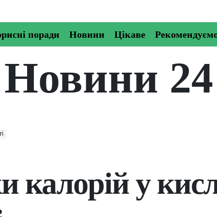
рисні поради
Новини
Цікаве
Рекомендуєм
Новини 24
ті
и калорій у кис