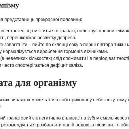
анізму
ля представниць прекрасної половини:
н естроген, що міститься в гранаті, полегшує прояви кліма
аті, перешкоджає розвитку депресії.
е завагітніти – пийте по склянці соку в перші півтора тижні
у нормалізується вироблення гормонів яєчниками.
(в невеликих кількостях) слід споживати і в період вагітності,
 часто спостерігається дефіцит заліза.
та для організму
яких випадках може таїти в собі приховану небезпеку, том
:
й гранатовий сік негативно впливає на зубну емаль через п
и рекомендується розбавляти напій водою, а після пиття обп