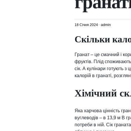
гранат
18 Січня 2024
admin
Скільки кало
Гранат – це смачний і кор
фруктів. Плід споживають
сік. А кулінари готують 
калорій в гранаті, розглян
Хімічний скл
Яка харчова цінність гран
вуглеводів – в 13,9 м В г
потреби в ній. Сік гранат