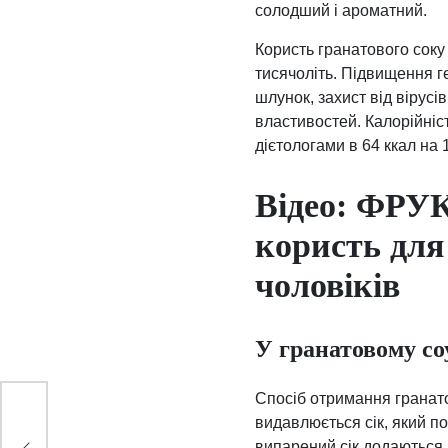
солодший і ароматний.
Користь гранатового сок
тисячоліть. Підвищення ге
шлунок, захист від вірусі
властивостей. Калорійніс
дієтологами в 64 ккал на 1
Відео: ФРУК
користь для 
чоловіків
У гранатовому со
Спосіб отримання гранато
видавлюється сік, який по
випарений сік додаються л