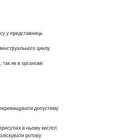
ксу у представниць
 менструального циклу.
 так як в організмі
у перевищувати допустиму
рисутніх в ньому кислот.
оліскувати ротову