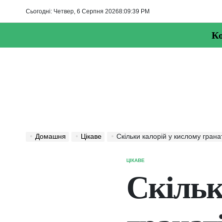
Перейти
Сьогодні: Четвер, 6 Серпня 2026
8
:
09
:
40
PM
до
вмісту
Ко
Домашня
Цікаве
Скільки калорій у кислому грана
ЦІКАВЕ
ОПУБЛІКУВАТИ
У
Скільк