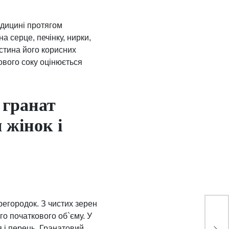
едицині протягом
а серце, печінку, нирки,
астина його корисних
ового соку оцінюється
 гранат
 жінок і
регородок. З чистих зерен
ᐈ Г
го початкового об`єму. У
Лаб
я і перець. Гранатовий