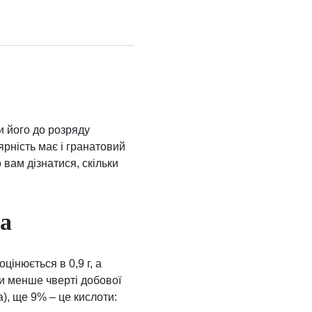
и його до розряду
ярність має і гранатовий
 вам дізнатися, скільки
та
цінюється в 0,9 г, а
охи менше чверті добової
а), ще 9% – це кислоти: