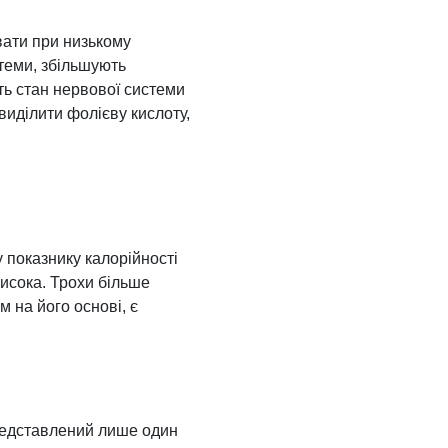
ивати при низькому
стеми, збільшують
ють стан нервової системи
виділити фолієву кислоту,
у показнику калорійності
висока. Трохи більше
 на його основі, є
представлений лише один