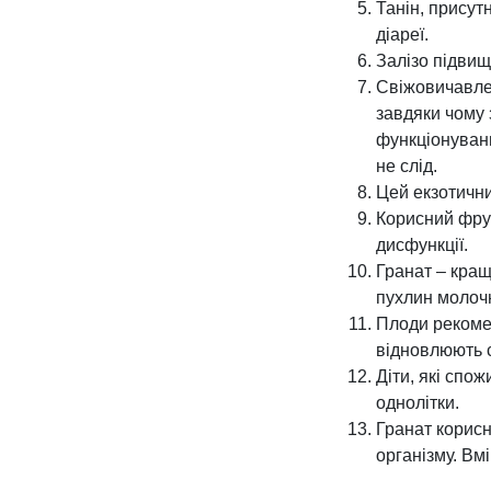
Танін, присут
діареї.
Залізо підвищ
Свіжовичавлен
завдяки чому
функціонуванн
не слід.
Цей екзотични
Корисний фрук
дисфункції.
Гранат – кращ
пухлин молочн
Плоди рекомен
відновлюють 
Діти, які спож
однолітки.
Гранат корисн
організму. Вм