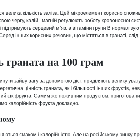
ься велика кількість заліза. Цей мікроелемент корисно спож
У свою чергу, калій і магній регулюють роботу кровоносної си
 і підтримують серцевий м`яз, а вітаміни групи В нормалізу
Серед інших корисних речовин, що містяться в гранаті, слід 
ь граната на 100 грам
инути зайву вагу за допомогою дієт, приділяють велику уваг
ргетична цінність граната, як і більшості інших фруктів, не
ний сік фрукта. Самим же поживним продуктом, приготованим
имо калорійність фрукта докладно.
ному
ізняються смаком і калорійністю. Але на російському ринку 