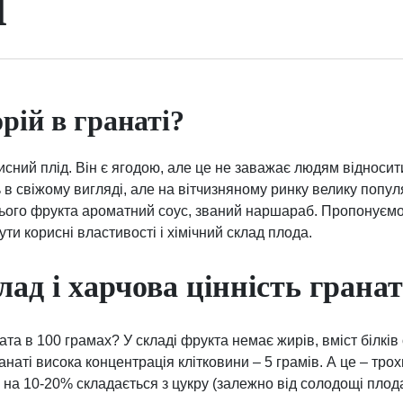
і
рій в гранаті?
исний плід. Він є ягодою, але це не заважає людям відносит
 в свіжому вигляді, але на вітчизняному ринку велику попул
з цього фрукта ароматний соус, званий наршараб. Пропонуємо
ути корисні властивості і хімічний склад плода.
ад і харчова цінність грана
ата в 100 грамах? У складі фрукта немає жирів, вміст білків о
ранаті висока концентрація клітковини – 5 грамів. А це – тр
а на 10-20% складається з цукру (залежно від солодощі плод