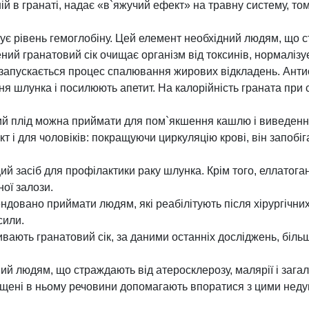
ній в гранаті, надає «в`яжучий ефект» на травну систему, то
ує рівень гемоглобіну. Цей елемент необхідний людям, що с
ий гранатовий сік очищає організм від токсинів, нормалізу
 запускається процес спалювання жирових відкладень. Ант
я шлунка і посилюють апетит. На калорійність граната при 
й плід можна приймати для пом`якшення кашлю і виведення
т і для чоловіків: покращуючи циркуляцію крові, він запобіг
ий засіб для профілактики раку шлунка. Крім того, еллатоган
ої залози.
довано приймати людям, які реабілітують після хірургічни
сили.
ивають гранатовий сік, за даними останніх досліджень, більш 
ий людям, що страждають від атеросклерозу, малярії і заг
іщені в ньому речовини допомагають впоратися з цими неду