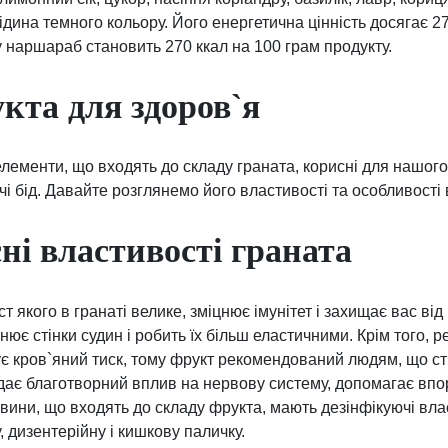
ідина темного кольору. Його енергетична цінність досягає 27
у наршараб становить 270 ккал на 100 грам продукту.
кта для здоров`я
елементи, що входять до складу граната, корисні для нашого
чі бід. Давайте розглянемо його властивості та особливості 
ні властивості граната
іст якого в гранаті велике, зміцнює імунітет і захищає вас в
цнює стінки судин і робить їх більш еластичними. Крім того,
є кров`яний тиск, тому фрукт рекомендований людям, що стр
дає благотворний вплив на нервову систему, допомагає впор
вини, що входять до складу фрукта, мають дезінфікуючі вла
, дизентерійну і кишкову паличку.