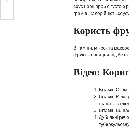
соус наршараб є густою р
грамів. Калорійність соус
Користь фру
Вітаміни, мікро- та макро
фрукт – панацея від безлі
Відео: Корис
Вітамін С, вм
Вітамін P змі
граната знижу
Вітамін B6 на
Дубильні речо
туберкульозну