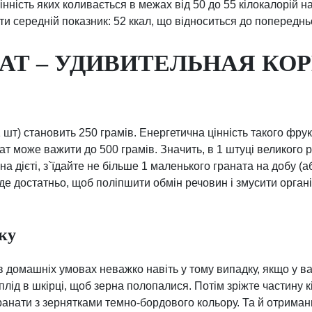
інність яких коливається в межах від 50 до 55 кілокалорій на
 середній показник: 52 ккал, що відноситься до попереднь
АНАТ – УДИВИТЕЛЬНАЯ КО
 шт) становить 250 грамів. Енергетична цінність такого фру
ат може важити до 500 грамів. Значить, в 1 штуці великого 
на дієті, з`їдайте не більше 1 маленького граната на добу (
буде достатньо, щоб поліпшити обмін речовин і змусити орга
ку
в домашніх умовах неважко навіть у тому випадку, якщо у 
плід в шкірці, щоб зерна полопалися. Потім зріжте частину кі
нати з зернятками темно-бордового кольору. Та й отримани