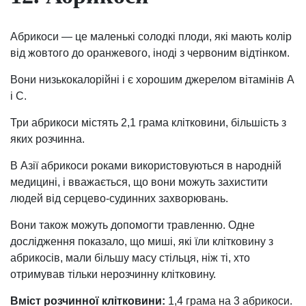
Абрикоси — це маленькі солодкі плоди, які мають колір
від жовтого до оранжевого, іноді з червоним відтінком.
Вони низькокалорійні і є хорошим джерелом вітамінів А
і С.
Три абрикоси містять 2,1 грама клітковини, більшість з
яких розчинна.
В Азії абрикоси роками використовуються в народній
медицині, і вважається, що вони можуть захистити
людей від серцево-судинних захворювань.
Вони також можуть допомогти травленню. Одне
дослідження показало, що миші, які їли клітковину з
абрикосів, мали більшу масу стільця, ніж ті, хто
отримував тільки нерозчинну клітковину.
Вміст розчинної клітковини:
1,4 грама на 3 абрикоси.