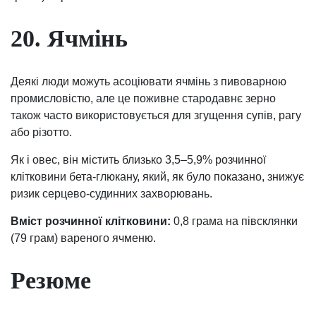
20. Ячмінь
Деякі люди можуть асоціювати ячмінь з пивоварною
промисловістю, але це поживне стародавнє зерно
також часто використовується для згущення супів, рагу
або різотто.
Як і овес, він містить близько 3,5–5,9% розчинної
клітковини бета-глюкану, який, як було показано, знижує
ризик серцево-судинних захворювань.
Вміст розчинної клітковини:
0,8 грама на півсклянки
(79 грам) вареного ячменю.
Резюме