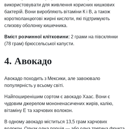
використовувати для живлення корисних кишкових
бактерій. Вони виробляють вітаміни К і В, а також
коротколанцюгові жирні кислоти, які підтримують
слизову оболонку кишечника.
Вміст розчинної клітковини:
2 грами на півсклянки
(78 грам) брюссельської капусти.
4. Авокадо
Авокадо походить з Мексики, але завоювало
популярність у всьому світі.
Найпоширенішим сортом є авокадо Хаас. Вони є
чудовим джерелом мононенасичених жирів, калію,
вітаміну Е та харчових волокон.
В одному авокадо міститься 13,5 грам харчових
волокон. Однак одна порція — або одна третина фрукта