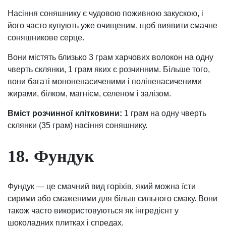
Насіння соняшнику є чудовою поживною закускою, і
його часто купують уже очищеним, щоб виявити смачне
соняшникове серце.
Вони містять близько 3 грам харчових волокон на одну
чверть склянки, 1 грам яких є розчинним. Більше того,
вони багаті мононенасиченими і поліненасиченими
жирами, білком, магнієм, селеном і залізом.
Вміст розчинної клітковини:
1 грам на одну чверть
склянки (35 грам) насіння соняшнику.
18. Фундук
Фундук — це смачний вид горіхів, який можна їсти
сирими або смаженими для більш сильного смаку. Вони
також часто використовуються як інгредієнт у
шоколадних плитках і спредах.