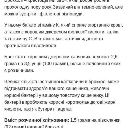
Брокколі – хрестоцвітий овоч, який добре росте в
прохолодну пору року. Зазвичай він темно-зелений, але
можна зустріти і фіолетові різновиди.
У ньому багато вітаміну К, який сприяє згортанню крові,
а також є хорошим джерелом фолієвої кислоти, калію
та вітаміну С. Він також має антиоксидантні та
протиракові властивості.
Брокколі є хорошим джерелом харчових волокон: 2,6
грама на 3,5 унції (100 грамів), більше половини з яких
є розчинними.
Велика кількість розчинної клітковини в брокколі може
підтримати здоров’я вашого кишечника, живлячи
корисні бактерії у вашому товстому кишечнику. Ці
бактерії виробляють корисні коротколанцюгові жирні
кислоти, такі як бутират і ацетат.
Вміст розчинної клітковини:
1,5 грама на півсклянки
(92 грами) вареної брокколі.