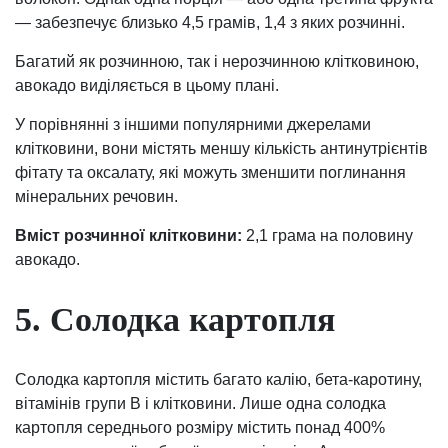
— забезпечує близько 4,5 грамів, 1,4 з яких розчинні.
Багатий як розчинною, так і нерозчинною клітковиною,
авокадо виділяється в цьому плані.
У порівнянні з іншими популярними джерелами
клітковини, вони містять меншу кількість антинутрієнтів
фітату та оксалату, які можуть зменшити поглинання
мінеральних речовин.
Вміст розчинної клітковини:
2,1 грама на половину
авокадо.
5. Солодка картопля
Солодка картопля містить багато калію, бета-каротину,
вітамінів групи В і клітковини. Лише одна солодка
картопля середнього розміру містить понад 400%