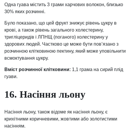
Одна гуава містить 3 грами харчових волокон, близько
30% яких розчинні.
Було показано, що цей фрукт знижує рівень цукру в
крові, а також рівень загального холестерину,
тригліцеридів і ЛПНЩ (поганого) холестерину у
здорових людей. Частково це може бути пов’язано з
розчинною клітковиною пектину, який може уповільнити
всмоктування цукру.
Вміст розчинної клітковини:
1,1 грама на сирий плід
гуави.
16. Насіння льону
Насіння льону, також відоме як насіння льону, є
крихітними коричневими, жовтими або золотистими
насінням.