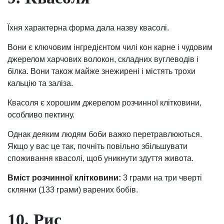
Їхня характерна форма дала назву квасолі.
Вони є ключовим інгредієнтом чилі кон карне і чудовим
джерелом харчових волокон, складних вуглеводів і
білка. Вони також майже знежирені і містять трохи
кальцію та заліза.
Квасоля є хорошим джерелом розчинної клітковини,
особливо пектину.
Однак деяким людям боби важко перетравлюються.
Якщо у вас це так, почніть повільно збільшувати
споживання квасолі, щоб уникнути здуття живота.
Вміст розчинної клітковини:
3 грами на три чверті
склянки (133 грами) варених бобів.
10. Рис