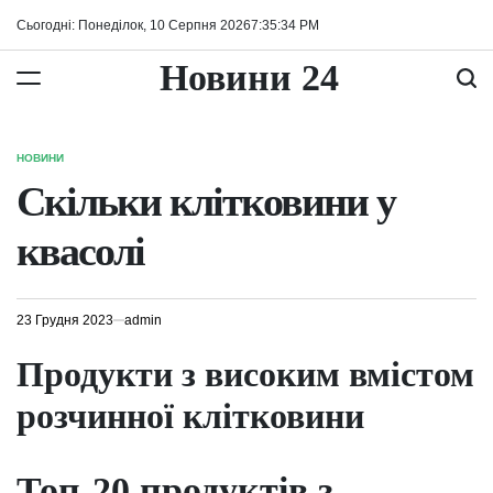
Перейти
Сьогодні: Понеділок, 10 Серпня 2026
7
:
35
:
35
PM
до
вмісту
Новини 24
НОВИНИ
ОПУБЛІКУВАТИ
У
Скільки клітковини у
квасолі
23 Грудня 2023
admin
Продукти з високим вмістом
розчинної клітковини
Топ-20 продуктів з