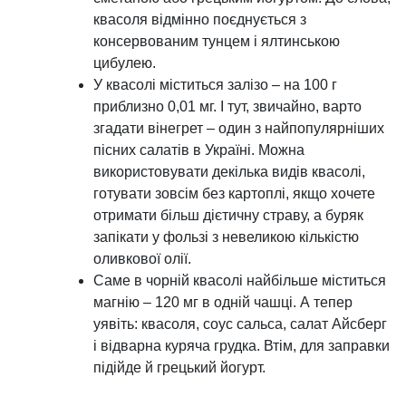
квасоля відмінно поєднується з
консервованим тунцем і ялтинською
цибулею.
У квасолі міститься залізо – на 100 г
приблизно 0,01 мг. І тут, звичайно, варто
згадати вінегрет – один з найпопулярніших
пісних салатів в Україні. Можна
використовувати декілька видів квасолі,
готувати зовсім без картоплі, якщо хочете
отримати більш дієтичну страву, а буряк
запікати у фользі з невеликою кількістю
оливкової олії.
Саме в чорній квасолі найбільше міститься
магнію – 120 мг в одній чашці. А тепер
уявіть: квасоля, соус сальса, салат Айсберг
і відварна куряча грудка. Втім, для заправки
підійде й грецький йогурт.