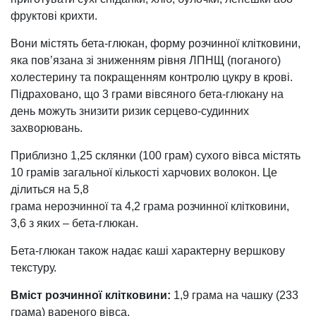
фруктові крихти.
Вони містять бета-глюкан, форму розчинної клітковини,
яка пов’язана зі зниженням рівня ЛПНЩ (поганого)
холестерину та покращенням контролю цукру в крові.
Підраховано, що 3 грами вівсяного бета-глюкану на
день можуть знизити ризик серцево-судинних
захворювань.
Приблизно 1,25 склянки (100 грам) сухого вівса містять
10 грамів загальної кількості харчових волокон. Це
ділиться на 5,8
грама нерозчинної та 4,2 грама розчинної клітковини,
3,6 з яких – бета-глюкан.
Бета-глюкан також надає каші характерну вершкову
текстуру.
Вміст розчинної клітковини:
1,9 грама на чашку (233
грама) вареного вівса.