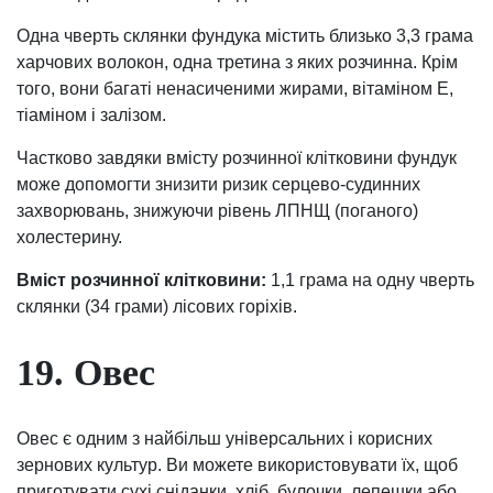
Одна чверть склянки фундука містить близько 3,3 грама
харчових волокон, одна третина з яких розчинна. Крім
того, вони багаті ненасиченими жирами, вітаміном Е,
тіаміном і залізом.
Частково завдяки вмісту розчинної клітковини фундук
може допомогти знизити ризик серцево-судинних
захворювань, знижуючи рівень ЛПНЩ (поганого)
холестерину.
Вміст розчинної клітковини:
1,1 грама на одну чверть
склянки (34 грами) лісових горіхів.
19. Овес
Овес є одним з найбільш універсальних і корисних
зернових культур. Ви можете використовувати їх, щоб
приготувати сухі сніданки, хліб, булочки, лепешки або