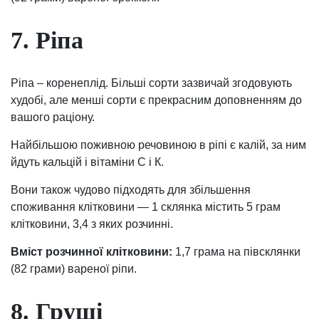
7. Ріпа
Ріпа – коренеплід. Більші сорти зазвичай згодовують
худобі, але менші сорти є прекрасним доповненням до
вашого раціону.
Найбільшою поживною речовиною в ріпі є калій, за ним
йдуть кальцій і вітаміни С і К.
Вони також чудово підходять для збільшення
споживання клітковини — 1 склянка містить 5 грам
клітковини, 3,4 з яких розчинні.
Вміст розчинної клітковини:
1,7 грама на півсклянки
(82 грами) вареної ріпи.
8. Груші