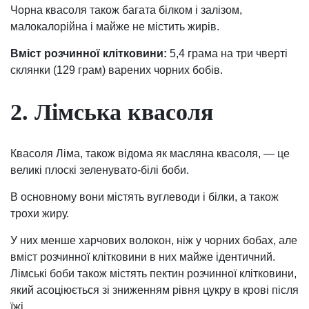
Чорна квасоля також багата білком і залізом,
малокалорійна і майже не містить жирів.
Вміст розчинної клітковини:
5,4 грама на три чверті
склянки (129 грам) варених чорних бобів.
2. Лімська квасоля
Квасоля Ліма, також відома як масляна квасоля, — це
великі плоскі зеленувато-білі боби.
В основному вони містять вуглеводи і білки, а також
трохи жиру.
У них менше харчових волокон, ніж у чорних бобах, але
вміст розчинної клітковини в них майже ідентичний.
Лімські боби також містять пектин розчинної клітковини,
який асоціюється зі зниженням рівня цукру в крові після
їжі.