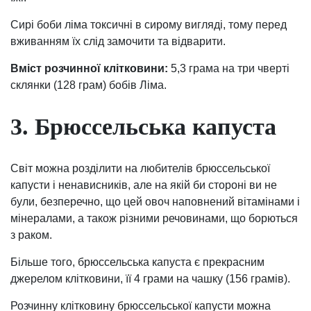
Сирі боби ліма токсичні в сирому вигляді, тому перед
вживанням їх слід замочити та відварити.
Вміст розчинної клітковини:
5,3 грама на три чверті
склянки (128 грам) бобів Ліма.
3. Брюссельська капуста
Світ можна розділити на любителів брюссельської
капусти і ненависників, але на якій би стороні ви не
були, безперечно, що цей овоч наповнений вітамінами і
мінералами, а також різними речовинами, що борються
з раком.
Більше того, брюссельська капуста є прекрасним
джерелом клітковини, її 4 грами на чашку (156 грамів).
Розчинну клітковину брюссельської капусти можна