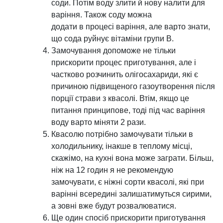
соди. Потім воду злити й нову налити для
варіння. Також соду можна
додати в процесі варіння, але варто знати,
що сода руйнує вітаміни групи В.
Замочування допоможе не тільки
прискорити процес приготування, але і
частково розчинить олігосахариди, які є
причиною підвищеного газоутворення після
порції страви з квасолі. Втім, якщо це
питання принципове, тоді під час варіння
воду варто міняти 2 рази.
Квасолю потрібно замочувати тільки в
холодильнику, інакше в теплому місці,
скажімо, на кухні вона може заграти. Більш,
ніж на 12 годин я не рекомендую
замочувати, є ніжні сорти квасолі, які при
варінні всередині залишатимуться сирими,
а зовні вже будут розвалюватися.
Ще один спосіб прискорити приготування