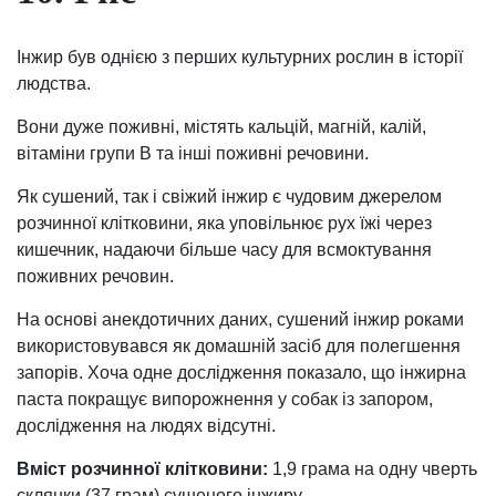
Інжир був однією з перших культурних рослин в історії
людства.
Вони дуже поживні, містять кальцій, магній, калій,
вітаміни групи В та інші поживні речовини.
Як сушений, так і свіжий інжир є чудовим джерелом
розчинної клітковини, яка уповільнює рух їжі через
кишечник, надаючи більше часу для всмоктування
поживних речовин.
На основі анекдотичних даних, сушений інжир роками
використовувався як домашній засіб для полегшення
запорів. Хоча одне дослідження показало, що інжирна
паста покращує випорожнення у собак із запором,
дослідження на людях відсутні.
Вміст розчинної клітковини:
1,9 грама на одну чверть
склянки (37 грам) сушеного інжиру.