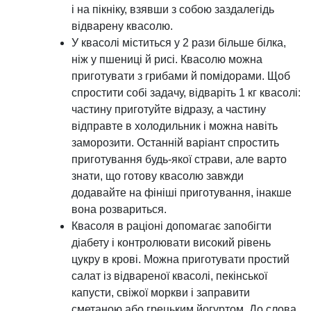
і на пікніку, взявши з собою заздалегідь
відварену квасолю.
У квасолі міститься у 2 рази більше білка,
ніж у пшениці й рисі. Квасолю можна
приготувати з грибами й помідорами. Щоб
спростити собі задачу, відваріть 1 кг квасолі:
частину приготуйте відразу, а частину
відправте в холодильник і можна навіть
заморозити. Останній варіант спростить
приготування будь-якої страви, але варто
знати, що готову квасолю завжди
додавайте на фініші приготування, інакше
вона розвариться.
Квасоля в раціоні допомагає запобігти
діабету і контролювати високий рівень
цукру в крові. Можна приготувати простий
салат із відвареної квасолі, пекінської
капусти, свіжої моркви і заправити
сметаною або грецьким йогуртом. До слова,