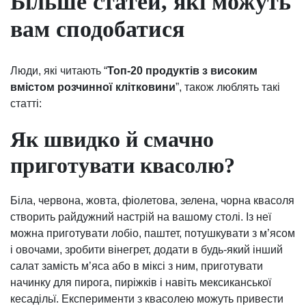
Більше статей, які можуть
вам сподобатися
Люди, які читають “
Топ-20 продуктів з високим
вмістом розчинної клітковини
”, також люблять такі
статті:
Як швидко й смачно
приготувати квасолю?
Біла, червона, жовта, фіолетова, зелена, чорна квасоля
створить райдужний настрій на вашому столі. Із неї
можна приготувати лобіо, паштет, потушкувати з м’ясом
і овочами, зробити вінегрет, додати в будь-який інший
салат замість м’яса або в міксі з ним, приготувати
начинку для пирога, пиріжків і навіть мексиканської
кесадільї. Експерименти з квасолею можуть привести