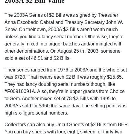
2003A $2 Bill Value
The 2003A Series of $2 Bills was signed by Treasurer
Anna Escobedo Cabral and Treasury Secretary John W.
Snow. On their own, 2003A $2 Bills aren’t worth much
unless you find a fancy serial number. Otherwise, they’re
generally mixed into bigger batches and/or mingled with
other denominations. On August 25 th , 2003, someone
sold a set of 46 $1 and $2 Bills.
Their series ranged from 1976 to 2003A and the whole set
was $720. That means each $2 Bill was roughly $15.65.
They had fancy doubling serial numbers though, like
#F00910091A. Also, they’re in upper grades from Choice
to Gem. Another mixed set of 78 $2 Bills with 1995 to
2003As sold for $960 the same day. The selling point was
high six-figure serial numbers.
Collectors can also buy Uncut Sheets of $2 Bills from BEP.
You can buy sheets with four, eight, sixteen, or thirty-two