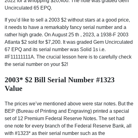
2022 for a whopping $20,400. The note was graded Gem
Uncirculated 65 EPQ.
If you’d like to sell a 2003 $2 without stars at a good price,
it needs to have a remarkably fancy serial number and a
rather high grade. On August 25 th , 2023, a 1938-F 2003
Atlanta $2 sold for $7,200. It was graded Gem Uncirculated
67 EPQ and its serial number was Solid 1s i.e.
#F11111111A. The crucial lesson here is to carefully check
the serial number on your $2!
2003* $2 Bill Serial Number #1323
Value
The prices we’ve mentioned above were star notes. But the
BEP (Bureau of Printing and Engraving) printed a special
set of 12 Premium Federal Reserve Notes. The set had
one note for every branch of the Federal Reserve Bank, all
with #1323* as their serial number such as the