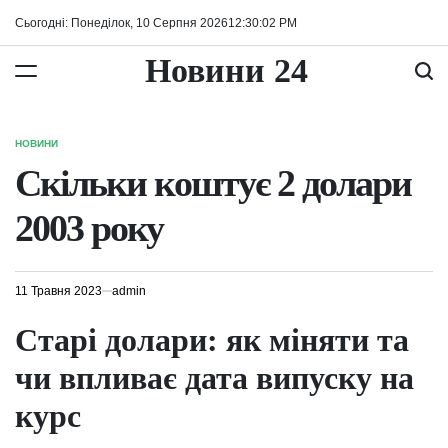
Перейти
Сьогодні: Понеділок, 10 Серпня 2026
12
:
30
:
03
PM
до
вмісту
Новини 24
НОВИНИ
ОПУБЛІКУВАТИ
У
Скільки коштує 2 долари
2003 року
11 Травня 2023
admin
Старі долари: як міняти та
чи впливає дата випуску на
курс