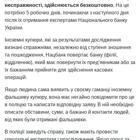
несправжності, здійснюється безкоштовно.
На це
потрібно 5 робочих днів, починаючи з наступного дня
після їх отримання експертами Національного банку
України.
Іноземні купюри, які за результатами дослідження
визнані справжніми, незалежно від ступеня зношення
та пошкодження, Нацбанк повертає банку (філії,
відділенню), який має повернути їх пред’явникам або за
їх бажанням прийняти для здійснення касових
операцій.
Якщо людина сама виявить у своєму гаманці іноземну
фальшиву купюру, вона має негайно повідомити про це
в поліцію та написати відповідну заяву. В ній необхідно
описати обставини, суми, а бажано й контакти людей,
від яких були отримані фальшивки.
В поліції заведуть справу, також мають провести
спеціальні експертизи і розслідування. Якщо гроші за