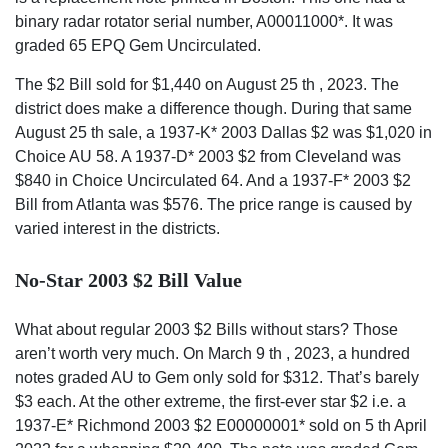
binary radar rotator serial number, A00011000*. It was
graded 65 EPQ Gem Uncirculated.
The $2 Bill sold for $1,440 on August 25 th , 2023. The
district does make a difference though. During that same
August 25 th sale, a 1937-K* 2003 Dallas $2 was $1,020 in
Choice AU 58. A 1937-D* 2003 $2 from Cleveland was
$840 in Choice Uncirculated 64. And a 1937-F* 2003 $2
Bill from Atlanta was $576. The price range is caused by
varied interest in the districts.
No-Star 2003 $2 Bill Value
What about regular 2003 $2 Bills without stars? Those
aren’t worth very much. On March 9 th , 2023, a hundred
notes graded AU to Gem only sold for $312. That’s barely
$3 each. At the other extreme, the first-ever star $2 i.e. a
1937-E* Richmond 2003 $2 E00000001* sold on 5 th April