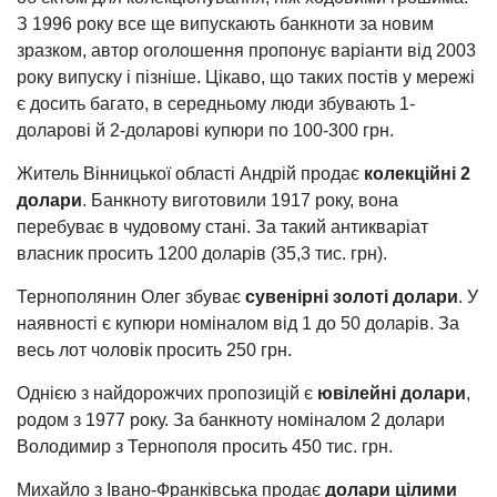
З 1996 року все ще випускають банкноти за новим
зразком, автор оголошення пропонує варіанти від 2003
року випуску і пізніше. Цікаво, що таких постів у мережі
є досить багато, в середньому люди збувають 1-
доларові й 2-доларові купюри по 100-300 грн.
Житель Вінницької області Андрій продає
колекційні 2
долари
. Банкноту виготовили 1917 року, вона
перебуває в чудовому стані. За такий антикваріат
власник просить 1200 доларів (35,3 тис. грн).
Тернополянин Олег збуває
сувенірні золоті долари
. У
наявності є купюри номіналом від 1 до 50 доларів. За
весь лот чоловік просить 250 грн.
Однією з найдорожчих пропозицій є
ювілейні долари
,
родом з 1977 року. За банкноту номіналом 2 долари
Володимир з Тернополя просить 450 тис. грн.
Михайло з Івано-Франківська продає
долари цілими