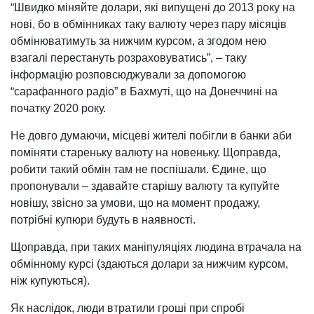
“Швидко міняйте долари, які випущені до 2013 року на
нові, бо в обмінниках таку валюту через пару місяців
обмінюватимуть за нижчим курсом, а згодом нею
взагалі перестануть розраховуватись”, – таку
інформацію розповсюджували за допомогою
“сарафанного радіо” в Бахмуті, що на Донеччині на
початку 2020 року.
Не довго думаючи, місцеві жителі побігли в банки аби
поміняти стареньку валюту на новеньку. Щоправда,
робити такий обмін там не поспішали. Єдине, що
пропонували – здавайте старішу валюту та купуйте
новішу, звісно за умови, що на момент продажу,
потрібні купюри будуть в наявності.
Щоправда, при таких маніпуляціях людина втрачала на
обмінному курсі (здаються долари за нижчим курсом,
ніж купуються).
Як наслідок, люди втратили гроші при спробі