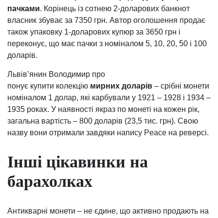
пачками
. Корінець із сотнею 2-доларових банкнот
власник збуває за 7350 грн. Автор оголошення продає
також упаковку 1-доларових купюр за 3650 грн і
переконує, що має пачки з номіналом 5, 10, 20, 50 і 100
доларів.
Львів’янин Володимир про
понує купити колекцію
мирних доларів
– срібні монети
номіналом 1 долар, які карбували у 1921 – 1928 і 1934 –
1935 роках. У наявності якраз по монеті на кожен рік,
загальна вартість – 800 доларів (23,5 тис. грн). Свою
назву вони отримали завдяки напису Peace на реверсі.
Інші цікавинки на
барахолках
Антикварні монети – не єдине, що активно продають на