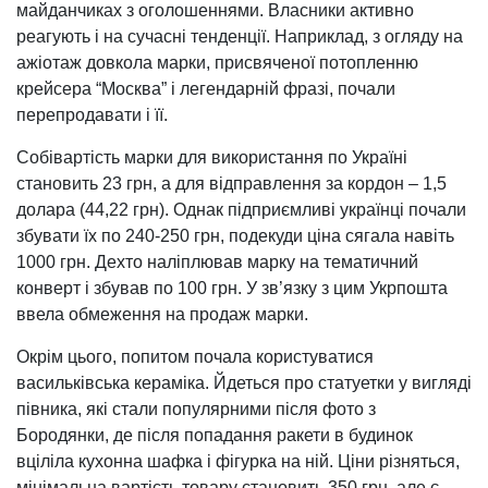
майданчиках з оголошеннями. Власники активно
реагують і на сучасні тенденції. Наприклад, з огляду на
ажіотаж довкола марки, присвяченої потопленню
крейсера “Москва” і легендарній фразі, почали
перепродавати і її.
Собівартість марки для використання по Україні
становить 23 грн, а для відправлення за кордон – 1,5
долара (44,22 грн). Однак підприємливі українці почали
збувати їх по 240-250 грн, подекуди ціна сягала навіть
1000 грн. Дехто наліплював марку на тематичний
конверт і збував по 100 грн. У зв’язку з цим Укрпошта
ввела обмеження на продаж марки.
Окрім цього, попитом почала користуватися
васильківська кераміка. Йдеться про статуетки у вигляді
півника, які стали популярними після фото з
Бородянки, де після попадання ракети в будинок
вціліла кухонна шафка і фігурка на ній. Ціни різняться,
мінімальна вартість товару становить 350 грн, але є