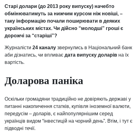
Старі долари (до 2013 року випуску) начебто
обмінюватимуть за нижчим курсом ніж новіші, –
таку інформацію почали поширювати в деяких
українських містах. Чи дійсно “молодші” гроші є
дорожчі за “старіші”?
Журналісти
24 каналу
звернулись в Національний банк
аби дізнатись, чи впливає
дата випуску доларів
на їх
вартість.
Доларова паніка
Оскільки громадяни традиційно не довіряють державі у
питанні накопичення статків, купівля іноземної валюти,
передусім – доларів, є найпопулярнішим серед
українців видом “інвестицій на чорний день”. Втім, і тут є
підводні течії.