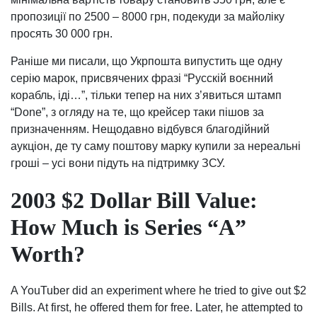
пропозиції по 2500 – 8000 грн, подекуди за майоліку
просять 30 000 грн.
Раніше ми писали, що Укрпошта випустить ще одну
серію марок, присвячених фразі “Русскій воєнний
корабль, іді…”, тільки тепер на них з’явиться штамп
“Done”, з огляду на те, що крейсер таки пішов за
призначенням. Нещодавно відбувся благодійний
аукціон, де ту саму поштову марку купили за нереальні
гроші – усі вони підуть на підтримку ЗСУ.
2003 $2 Dollar Bill Value:
How Much is Series “A”
Worth?
A YouTuber did an experiment where he tried to give out $2
Bills. At first, he offered them for free. Later, he attempted to