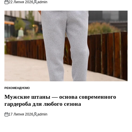
22 Липня 2026
admin
Опубліковано
РЕКОМЕНДУЄМО
ОПУБЛІКУВАТИ
У
Мужские штаны — основа современного
гардероба для любого сезона
17 Липня 2026
admin
Опубліковано