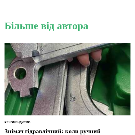
Більше від автора
РЕКОМЕНДУЄМО
ОПУБЛІКУВАТИ
У
Знімач гідравлічний: коли ручний