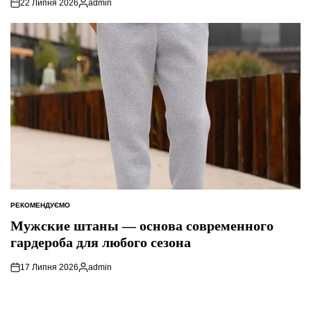
22 Липня 2026
admin
Опубліковано
РЕКОМЕНДУЄМО
ОПУБЛІКУВАТИ
У
Мужские штаны — основа современного
гардероба для любого сезона
17 Липня 2026
admin
Опубліковано