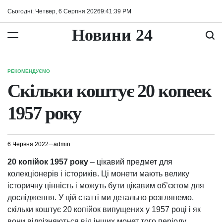
Перейти
Сьогодні: Четвер, 6 Серпня 2026
9
:
41
:
39
PM
до
вмісту
Новини 24
РЕКОМЕНДУЄМО
ОПУБЛІКУВАТИ
У
Скільки коштує 20 копеек
1957 року
6 Червня 2022
admin
20 копійок 1957 року
– цікавий предмет для
колекціонерів і істориків. Ці монети мають велику
історичну цінність і можуть бути цікавим об’єктом для
дослідження. У цій статті ми детально розглянемо,
скільки коштує 20 копійок випущених у 1957 році і як
вони відрізняються від інших монет того періоду.