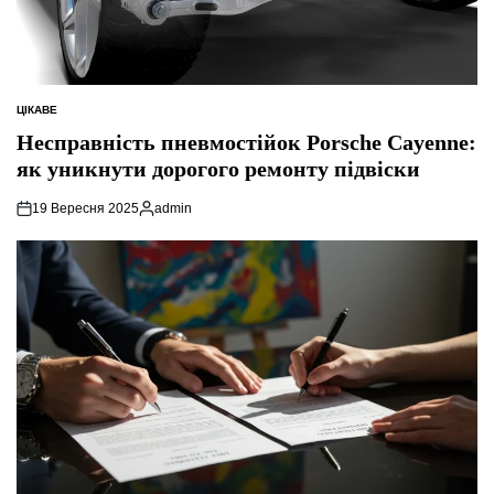
ЦІКАВЕ
ОПУБЛІКУВАТИ
У
Несправність пневмостійок Porsche Cayenne:
як уникнути дорогого ремонту підвіски
19 Вересня 2025
admin
Опубліковано