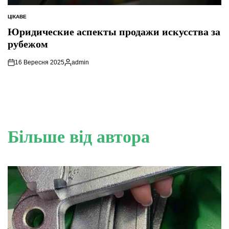
ЦІКАВЕ
ОПУБЛІКУВАТИ
У
Юридические аспекты продажи искусства за
рубежом
16 Вересня 2025
admin
Опубліковано
Більше від автора