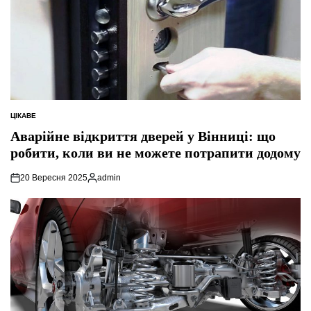
ЦІКАВЕ
ОПУБЛІКУВАТИ
У
Аварійне відкриття дверей у Вінниці: що
робити, коли ви не можете потрапити додому
20 Вересня 2025
admin
Опубліковано