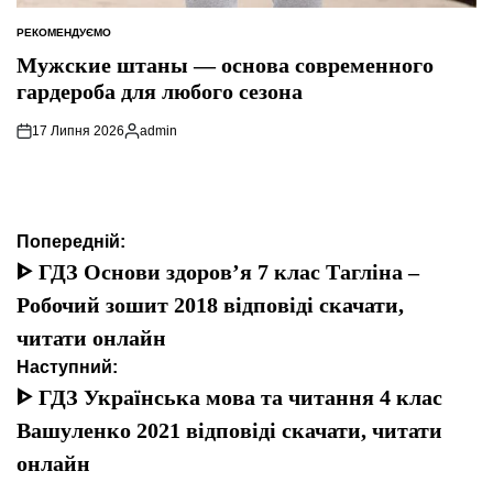
РЕКОМЕНДУЄМО
ОПУБЛІКУВАТИ
У
Мужские штаны — основа современного
гардероба для любого сезона
17 Липня 2026
admin
Опубліковано
Навігація
Попередній:
записів
ᐈ ГДЗ Основи здоров’я 7 клас Тагліна –
Робочий зошит 2018 відповіді скачати,
читати онлайн
Наступний:
ᐈ ГДЗ Українська мова та читання 4 клас
Вашуленко 2021 відповіді скачати, читати
онлайн