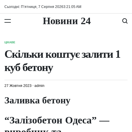
Перейти
Сьогодні: П’ятниця, 7 Серпня 2026
3
:
21
:
05
AM
до
вмісту
Новини 24
ЦІКАВЕ
ОПУБЛІКУВАТИ
У
Скільки коштує залити 1
куб бетону
27 Жовтня 2023
admin
Заливка бетону
“Залізобетон Одеса”
—
виробник та