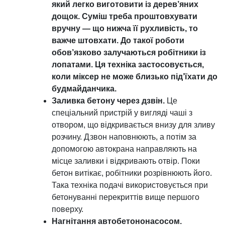
який легко виготовити із дерев’яних
дощок. Суміш треба проштовхувати
вручну — що нижча її рухливість, то
важче штовхати. До такої роботи
обов’язково залучаються робітники із
лопатами. Ця техніка застосовується,
коли міксер не може близько під’їхати до
будмайданчика.
Заливка бетону через дзвін.
Це
спеціальний пристрій у вигляді чаші з
отвором, що відкривається внизу для зливу
розчину. Дзвон наповнюють, а потім за
допомогою автокрана направляють на
місце заливки і відкривають отвір. Поки
бетон витікає, робітники розрівнюють його.
Така техніка подачі використовується при
бетонуванні перекриттів вище першого
поверху.
Нагнітання автобетононасосом.