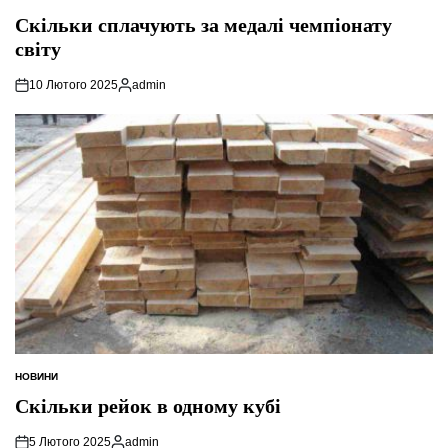
ОПУБЛІКУВАТИ
У
Скільки сплачують за медалі чемпіонату
світу
10 Лютого 2025
admin
Опубліковано
НОВИНИ
ОПУБЛІКУВАТИ
У
Скільки рейок в одному кубі
5 Лютого 2025
admin