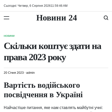
Перейти
Сьогодні: Четвер, 6 Серпня 2026
11
:
59
:
47
AM
до
вмісту
Новини 24
НОВИНИ
ОПУБЛІКУВАТИ
У
Скільки коштує здати на
права 2023 року
20 Січня 2023
admin
Вартість водійського
посвідчення в Україні
Найчастіше питання, яке нам ставлять майбутні учні: