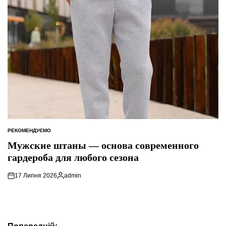
РЕКОМЕНДУЄМО
ОПУБЛІКУВАТИ
У
Мужские штаны — основа современного
гардероба для любого сезона
17 Липня 2026
admin
Опубліковано