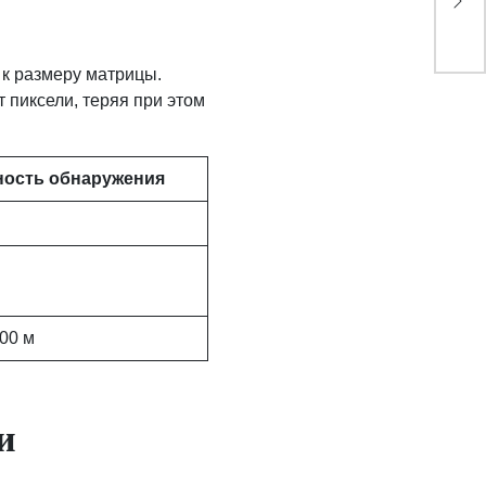
ус
 к размеру матрицы.
 пиксели, теряя при этом
ность обнаружения
00 м
и