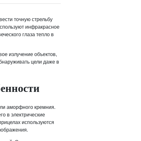
вести точную стрельбу
используют инфракрасное
еческого глаза тепло в
вое излучение объектов,
обнаруживать цели даже в
бенности
ли аморфного кремния.
го в электрические
оприцелах используются
зображения.