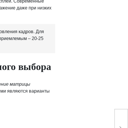
исплей. Современные
ажение даже при низких
овления кадров. Для
 приемлемым – 20-25
ного выбора
ение матрицы
ыми являются варианты
Эхо