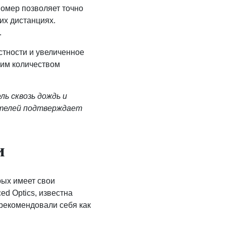
омер позволяет точно
их дистанциях.
.
стности и увеличенное
шим количеством
ль сквозь дождь и
вателей подтверждает
и
рых имеет свои
d Optics, известна
рекомендовали себя как