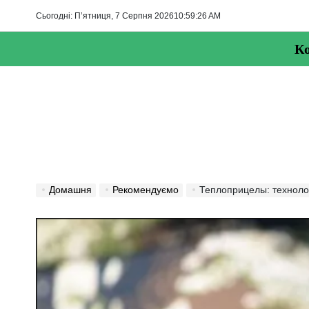
Перейти
Сьогодні: П’ятниця, 7 Серпня 2026
10
:
59
:
28
AM
до
вмісту
Ко
Домашня
Рекомендуємо
Теплоприцелы: техноло