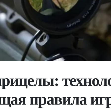
рицелы: технол
щая правила иг