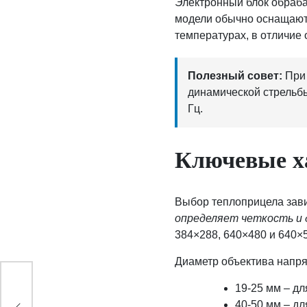
Электронный блок обраб
модели обычно оснащают
температурах, в отличие
Полезный совет:
При 
динамической стрельб
Гц.
Ключевые х
Выбор теплоприцела зави
определяет четкость и
384×288, 640×480 и 640×
Диаметр объектива напря
19-25 мм – дл
40-50 мм – дл