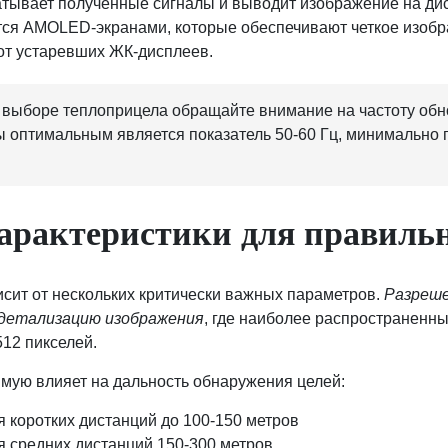
атывает полученные сигналы и выводит изображение на д
ся AMOLED-экранами, которые обеспечивают четкое изобр
 от устаревших ЖК-дисплеев.
выборе теплоприцела обращайте внимание на частоту обн
ы оптимальным является показатель 50-60 Гц, минимально
арактеристики для правиль
сит от нескольких критически важных параметров.
Разреш
 детализацию изображения
, где наиболее распространенн
512 пикселей.
мую влияет на дальность обнаружения целей:
я коротких дистанций до 100-150 метров
я средних дистанций 150-300 метров