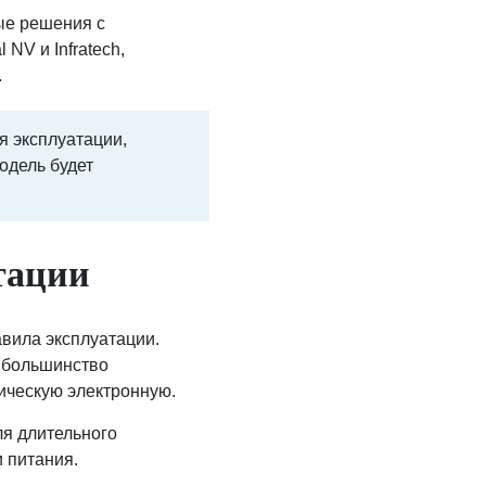
ные решения с
NV и Infratech,
.
я эксплуатации,
одель будет
тации
вила эксплуатации.
– большинство
ическую электронную.
ля длительного
 питания.