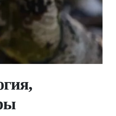
огия,
ры