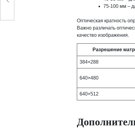
х
75-100 мм – 
Оптическая кратность оп
Важно различать оптичес
качество изображения.
Разрешение мат
384×288
640×480
640×512
Дополнител