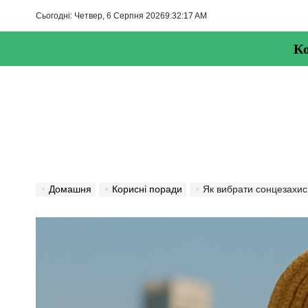
Перейти
Сьогодні: Четвер, 6 Серпня 2026
9
:
32
:
19
AM
до
вмісту
Ко
Домашня
Корисні поради
Як вибрати сонцезахисний крем