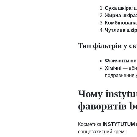
Суха шкіра
: 
Жирна шкіра
Комбінована
Чутлива шкі
Тип фільтрів у ск
Фізичні (міне
Хімічні
— вбир
подразнення 
Чому instyt
фаворитів b
Косметика
INSTYTUTUM
сонцезахисний крем: