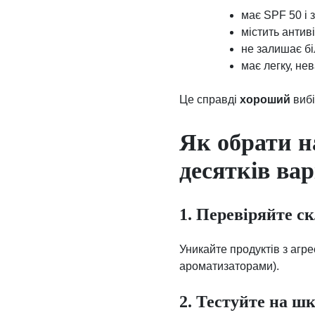
має SPF 50 і 
містить антив
не залишає біл
має легку, не
Це справді
хороший
вибі
Як обрати н
десятків вар
1. Перевіряйте с
Уникайте продуктів з аг
ароматизаторами).
2. Тестуйте на шк