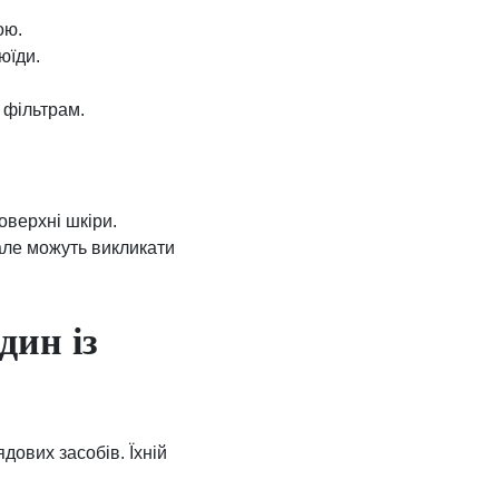
ою.
юїди.
 фільтрам.
оверхні шкіри.
але можуть викликати
дин із
дових засобів. Їхній