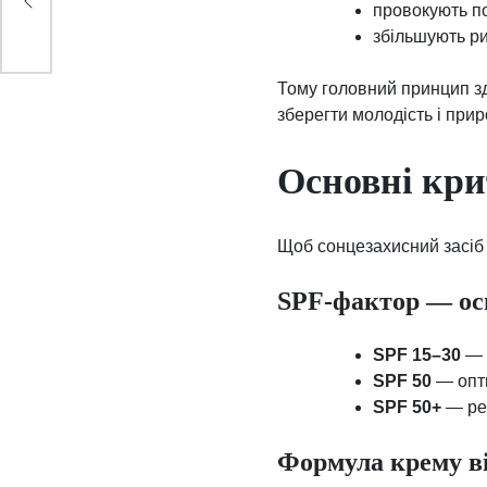
провокують п
ок
збільшують ри
Тому головний принцип з
зберегти молодість і при
Основні кри
Щоб сонцезахисний засіб 
SPF-фактор — ос
SPF 15–30
— 
SPF 50
— опти
SPF 50+
— ре
Формула крему ві