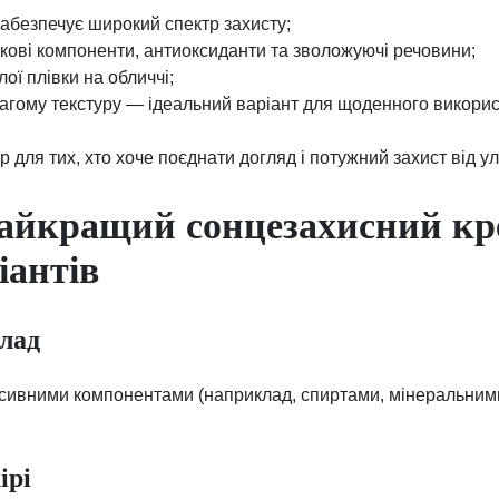
забезпечує широкий спектр захисту;
ікові компоненти, антиоксиданти та зволожуючі речовини;
ої плівки на обличчі;
вагому текстуру — ідеальний варіант для щоденного викори
р для тих, хто хоче поєднати догляд і потужний захист від у
айкращий сонцезахисний кр
іантів
клад
ресивними компонентами (наприклад, спиртами, мінеральним
ірі