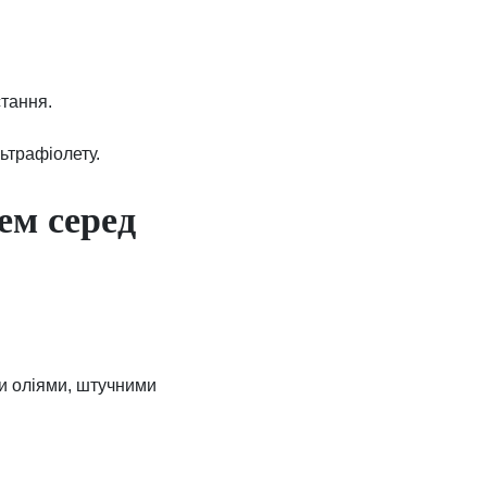
стання.
льтрафіолету.
ем серед
и оліями, штучними