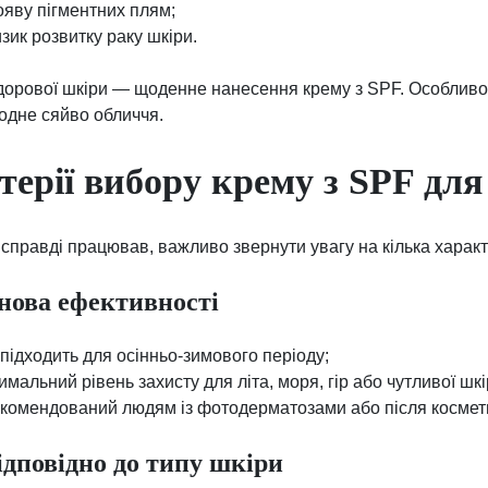
ояву пігментних плям;
зик розвитку раку шкіри.
дорової шкіри — щоденне нанесення крему з SPF. Особливо
родне сяйво обличчя.
терії вибору крему з SPF дл
справді працював, важливо звернути увагу на кілька характ
нова ефективності
підходить для осінньо-зимового періоду;
мальний рівень захисту для літа, моря, гір або чутливої шкі
комендований людям із фотодерматозами або після космет
дповідно до типу шкіри