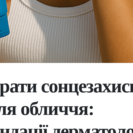
рати сонцезахи
ля обличчя:
ндації дерматоло