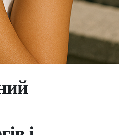
сний
гів і