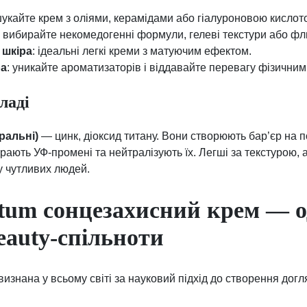
шукайте крем з оліями, керамідами або гіалуроновою кислот
: вибирайте некомедогенні формули, гелеві текстури або фл
 шкіра
: ідеальні легкі креми з матуючим ефектом.
ра
: уникайте ароматизаторів і віддавайте перевагу фізичним
ладі
ральні)
— цинк, діоксид титану. Вони створюють бар’єр на п
ають УФ-промені та нейтралізують їх. Легші за текстурою, 
у чутливих людей.
utum сонцезахисний крем — о
eauty-спільноти
визнана у всьому світі за науковий підхід до створення догля