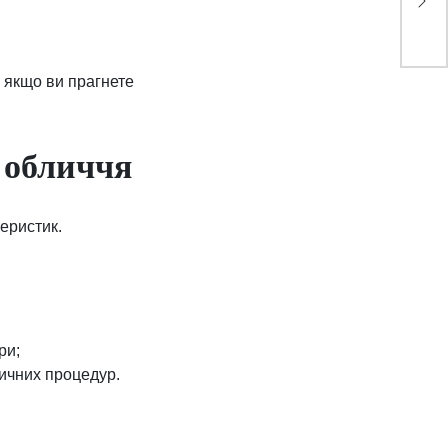
ста
ви
 якщо ви прагнете
я обличчя
еристик.
ри;
ичних процедур.