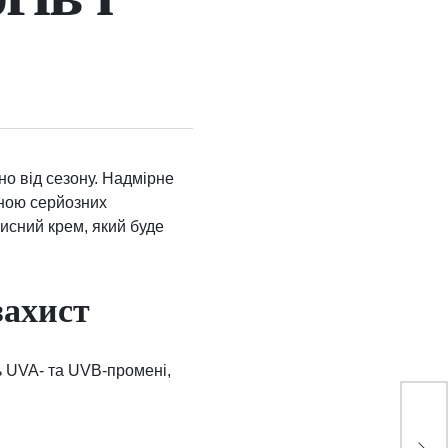
но від сезону. Надмірне
иною серйозних
хисний крем, який буде
захист
ь UVA- та UVB-промені,
Пр
как