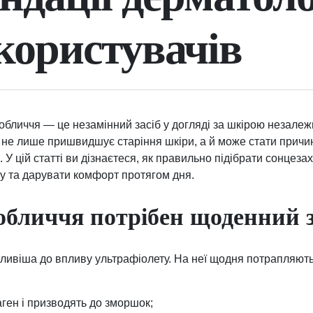
 користувачів
бличчя — це незамінний засіб у догляді за шкірою незалеж
не лише пришвидшує старіння шкіри, а й може стати прич
У цій статті ви дізнаєтеся, як правильно підібрати сонцеза
у та дарувати комфорт протягом дня.
обличчя потрібен щоденний 
ливіша до впливу ультрафіолету. На неї щодня потрапляют
ген і призводять до зморшок;