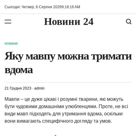
Перейти
Сьогодні: Четвер, 6 Серпня 2026
9
:
18
:
17
AM
до
вмісту
Новини 24
НОВИНИ
ОПУБЛІКУВАТИ
У
Яку мавпу можна тримати
вдома
21 Грудня 2023
admin
Мавпи – це дуже цікаві і розумні тварини, які можуть
бути чудовими домашніми улюбленцями. Проте, не всі
види мавп підходять для утримання вдома, оскільки
вони вимагають специфічного догляду та умов.