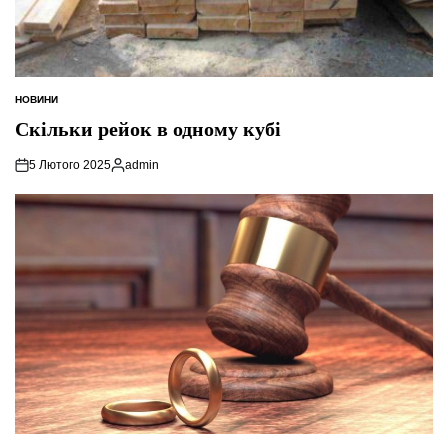
НОВИНИ
ОПУБЛІКУВАТИ
У
Скільки рейок в одному кубі
5 Лютого 2025
admin
Опубліковано