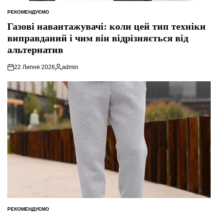
РЕКОМЕНДУЄМО
ОПУБЛІКУВАТИ
У
Газові навантажувачі: коли цей тип техніки
виправданий і чим він відрізняється від
альтернатив
22 Липня 2026
admin
Опубліковано
РЕКОМЕНДУЄМО
ОПУБЛІКУВАТИ