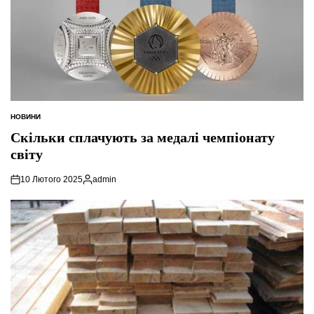
НОВИНИ
ОПУБЛІКУВАТИ
У
Скільки сплачують за медалі чемпіонату
світу
10 Лютого 2025
admin
Опубліковано