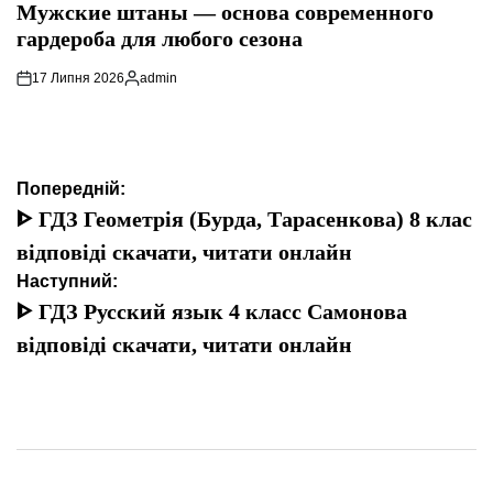
У
Мужские штаны — основа современного
гардероба для любого сезона
17 Липня 2026
admin
Опубліковано
Навігація
Попередній:
записів
ᐈ ГДЗ Геометрія (Бурда, Тарасенкова) 8 клас
відповіді скачати, читати онлайн
Наступний:
ᐈ ГДЗ Русский язык 4 класс Самонова
відповіді скачати, читати онлайн