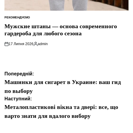
РЕКОМЕНДУЄМО
ОПУБЛІКУВАТИ
У
Мужские штаны — основа современного
гардероба для любого сезона
17 Липня 2026
admin
Опубліковано
Навігація
Попередній:
записів
Машинки для сигарет в Украине: ваш гид
по выбору
Наступний:
Металопластикові вікна та двері: все, що
варто знати для вдалого вибору