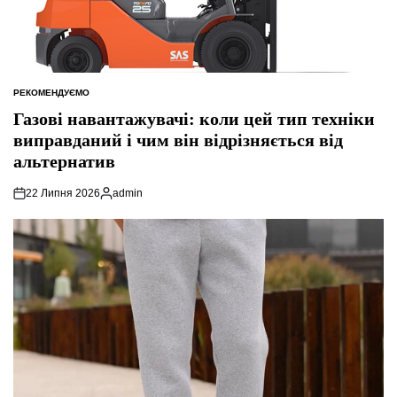
РЕКОМЕНДУЄМО
ОПУБЛІКУВАТИ
У
Газові навантажувачі: коли цей тип техніки
виправданий і чим він відрізняється від
альтернатив
22 Липня 2026
admin
Опубліковано