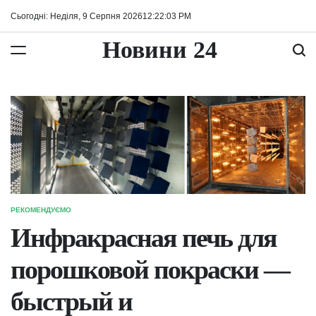
Перейти
Сьогодні: Неділя, 9 Серпня 2026
12
:
22
:
04
PM
до
вмісту
Новини 24
РЕКОМЕНДУЄМО
ОПУБЛІКУВАТИ
У
Инфракрасная печь для
порошковой покраски —
быстрый и