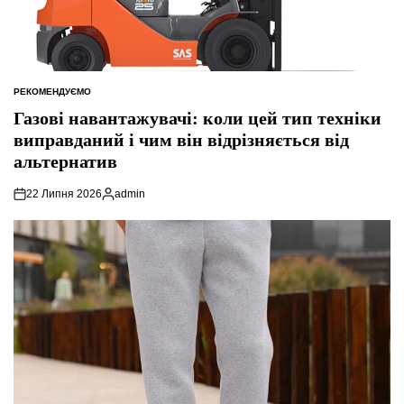
РЕКОМЕНДУЄМО
ОПУБЛІКУВАТИ
У
Газові навантажувачі: коли цей тип техніки
виправданий і чим він відрізняється від
альтернатив
22 Липня 2026
admin
Опубліковано