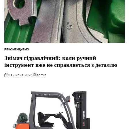
РЕКОМЕНДУЄМО
ОПУБЛІКУВАТИ
У
Знімач гідравлічний: коли ручний
інструмент вже не справляється з деталлю
31 Липня 2026
admin
Опубліковано