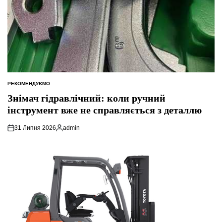
РЕКОМЕНДУЄМО
ОПУБЛІКУВАТИ
У
Знімач гідравлічний: коли ручний
інструмент вже не справляється з деталлю
31 Липня 2026
admin
Опубліковано