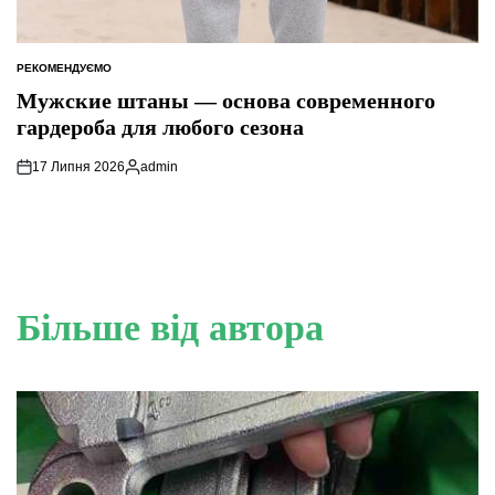
РЕКОМЕНДУЄМО
ОПУБЛІКУВАТИ
У
Мужские штаны — основа современного
гардероба для любого сезона
17 Липня 2026
admin
Опубліковано
Більше від автора