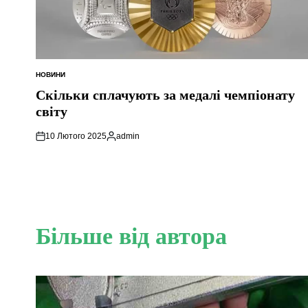
НОВИНИ
ОПУБЛІКУВАТИ
У
Скільки сплачують за медалі чемпіонату
світу
10 Лютого 2025
admin
Опубліковано
Більше від автора