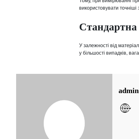
Тому, при вимірюванні пр
використовувати точніші 
Стандартна 
У залежності від матеріал
у більшості випадків, ваг
admin