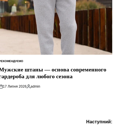
РЕКОМЕНДУЄМО
ОПУБЛІКУВАТИ
У
Мужские штаны — основа современного
гардероба для любого сезона
17 Липня 2026
admin
Опубліковано
Наступний: