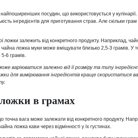
з найпоширеніших посудин, що використовується у кулінарії
кість інгредієнтів для приготування страв. Але скільки грам
ої ложки залежить від конкретного продукту. Наприклад, чай
як чайна ложка муки може вміщувати близько 2,5-3 грамів. У 
 5-6 грамів.
може варіюватися залежно від її розміру та типу інгредієн
ожки для вимірювання інгредієнтів краще скористатися в
ту.
 ложки в грамах
що точна вага може залежати від конкретного продукту. Нап
айна ложка кави через відмінності у їх густинах.