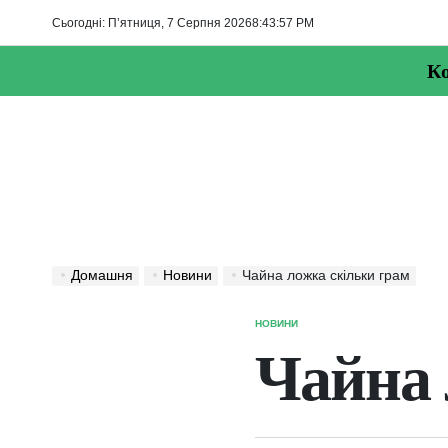
Перейти
Сьогодні: П’ятниця, 7 Серпня 2026
8
:
43
:
57
PM
до
вмісту
Ко
Домашня
Новини
Чайна ложка скільки грам
НОВИНИ
ОПУБЛІКУВАТИ
У
Чайна 