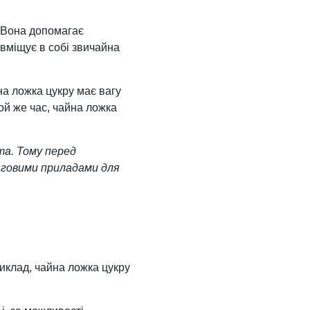
. Вона допомагає
 вміщує в собі звичайна
на ложка цукру має вагу
той же час, чайна ложка
та. Тому перед
аговими приладами для
риклад, чайна ложка цукру