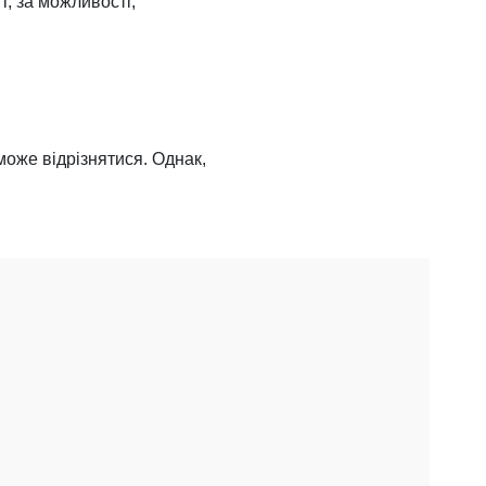
і, за можливості,
 може відрізнятися. Однак,