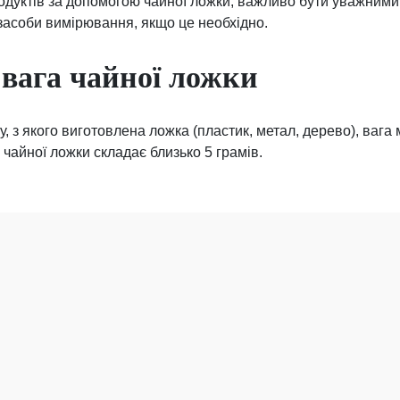
одуктів за допомогою чайної ложки, важливо бути уважними 
засоби вимірювання, якщо це необхідно.
вага чайної ложки
у, з якого виготовлена ложка (пластик, метал, дерево), вага
а чайної ложки складає близько 5 грамів.