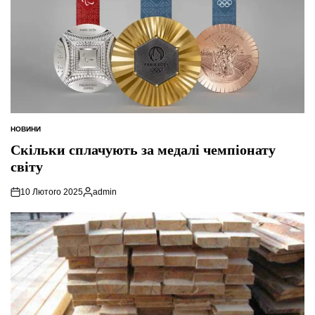
НОВИНИ
ОПУБЛІКУВАТИ
У
Скільки сплачують за медалі чемпіонату
світу
10 Лютого 2025
admin
Опубліковано