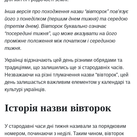
Інша версія про походження назви “вівторок” пов’язує
його з понеділком (першим днем тижня) та середою
(третім днем). Вівторок буквально означає
“посередині тижня”, що може вказувати на його
проміжне положення між початком і серединою
тижня.
Українці відзначають цей день різними обрядами та
традиціями, що залишились ще зі стародавніх часів.
Незважаючи на різні тлумачення назви “вівторок”, цей
день залишається важливим елементом у календарі та
культурі українців.
Історія назви вівторок
У стародавні часи дні тижня називали за порядковим
номером, починаючи з неділі. Таким чином, вівторок