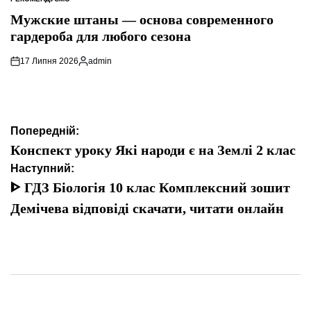
ОПУБЛІКУВАТИ
У
Мужские штаны — основа современного
гардероба для любого сезона
17 Липня 2026
admin
Опубліковано
Навігація
Попередній:
записів
Конспект уроку Які народи є на Землі 2 клас
Наступний:
ᐈ ГДЗ Біологія 10 клас Комплексний зошит
Демічева відповіді скачати, читати онлайн