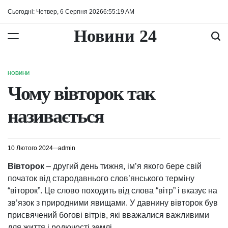
Перейти
Сьогодні: Четвер, 6 Серпня 2026
6
:
55
:
20
AM
до
вмісту
Новини 24
НОВИНИ
ОПУБЛІКУВАТИ
У
Чому вівторок так
називається
10 Лютого 2024
admin
Вівторок
– другий день тижня, ім’я якого бере свій
початок від стародавнього слов’янського терміну
“віторок”. Це слово походить від слова “вітр” і вказує на
зв’язок з природними явищами. У давнину вівторок був
присвячений богові вітрів, які вважалися важливими
для життя і родючості землі.