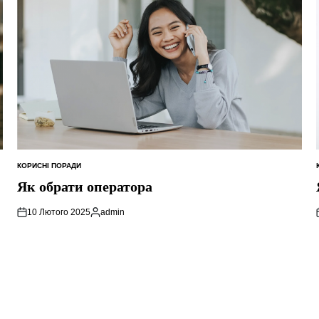
КОРИСНІ ПОРАДИ
ОПУБЛІКУВАТИ
У
Як обрати оператора
10 Лютого 2025
admin
Опубліковано