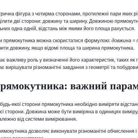
рична фігура з чотирма сторонами, протилежні пари яких рівн
ілити дві сторони: довжину та ширину. Довжиною прямокутн
льних одна одній, відстань між якими його площа рахується.
и прямокутника можна скористатися формулою:
довжина = 
ити довжину, якщо відомі площа та ширина прямокутника.
є важливу роль у визначенні його характеристик, таких як 
 вирішувати різноманітні завдання з геометрії та побудови 
прямокутника: важний пара
удь-якої сторони прямокутника необхідно виміряти відстан
єї сторони. Довжина може бути виміряна в одиницях виміру,
залежно від системи вимірювання.
ямокутника дозволяє виконувати різноманітні обчислення і