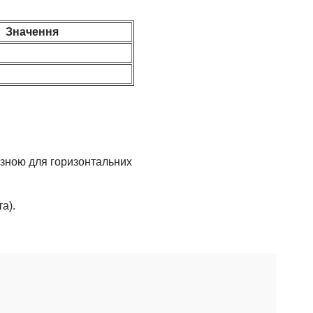
Значення
ізною для горизонтальних
а).