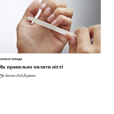
КОРИСНІ ПОРАДИ
ОПУБЛІКУВАТИ
У
Як правильно пиляти нігті
6 Лютого 2025
admin
Опубліковано