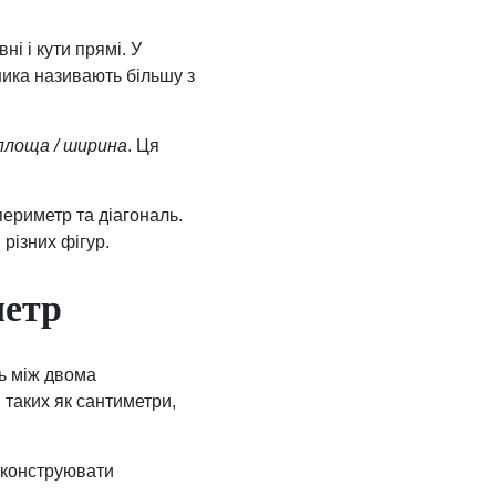
і і кути прямі. У
ика називають більшу з
площа / ширина
. Ця
периметр та діагональ.
різних фігур.
метр
ь між двома
 таких як сантиметри,
 конструювати