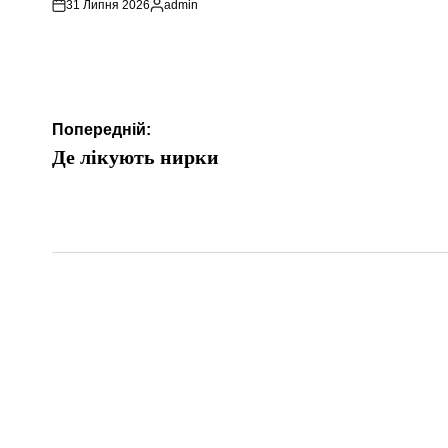
31 Липня 2026
admin
Опубліковано
Навігація
Попередній:
записів
Де лікують нирки