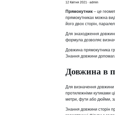
12 Квітня 2021
admin
Прямокутник
– це геомет
прямокутниках можна вид
його двох сторін, парале
Для знаходження довжин
формула дозволяє визнач
Довжина прямокутника гра
Знання довжини допомагає
Довжина в 
Для визначення довжини б
протилежніми кутиками ці
метри, фути або дюйми, 
Знання довжини сторін пр