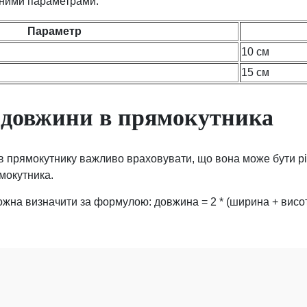
аними параметрами.
Параметр
10 см
15 см
 довжини в прямокутника
в прямокутнику важливо враховувати, що вона може бути р
ямокутника.
жна визначити за формулою: довжина = 2 * (ширина + висот