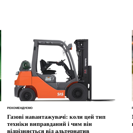
РЕКОМЕНДУЄМО
ОПУБЛІКУВАТИ
У
Газові навантажувачі: коли цей тип
техніки виправданий і чим він
відрізняється від альтернатив