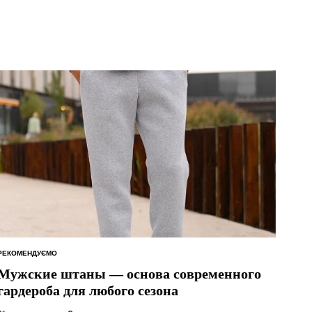
РЕКОМЕНДУЄМО
ОПУБЛІКУВАТИ
У
Мужские штаны — основа современного
гардероба для любого сезона