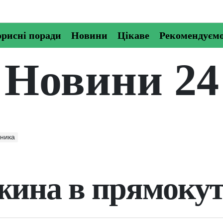
рисні поради
Новини
Цікаве
Рекомендуєм
Новини 24
тника
жина в прямоку