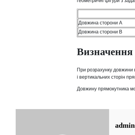
геометричні фігури з зад
Довжина сторони А
Довжина сторони В
Визначення
При розрахунку довжини 
і вертикальних сторін пр
Довжину прямокутника мо
admin