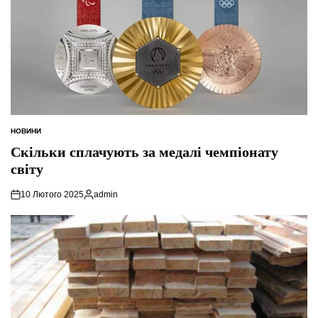
НОВИНИ
ОПУБЛІКУВАТИ
У
Скільки сплачують за медалі чемпіонату
світу
10 Лютого 2025
admin
Опубліковано