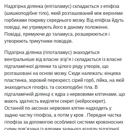
Надзгірна ділянка (епіталамус) складається з епіфіза
(шишкоподібне тіло), який розташований між верхніми
горбиками покриву середнього мозку. Від епіфіза йдуть
повідці, які утримують його в даному положенні.
Повідці, прямуючи до таламуса, розши­рюються і
утворюють трикутники повідців.
Підзгірна ділянка (гіпоталамус) знаходиться
вентральніше від власне згір’я і складається із власне
підталамічної ділянки та цілого ряду утворів, що
розташовані на основі мозку. Сюди належать: кінцева
пластинка, зоровий перехрест, сірий горб, лійка, на якій
знаходиться гіпофіз, та соскоподібні тіла. В
підталамічній ділянці є ядра з нервовими клітинами, що
мають здатність виділяти секрет (нейросекрет).
Останній по аксонах нервових клітин надходить у
задню частку гіпофіза, а потім у кров . Передня частка
гіпофіза за допомогою особливої системи кровоносних
судин пов’язана із ядрами заднього відділу підзгірної