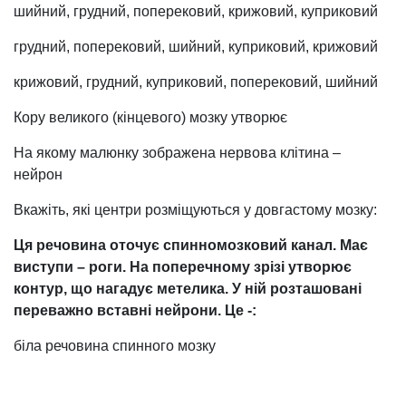
шийний, грудний, поперековий, крижовий, куприковий
грудний, поперековий, шийний, куприковий, крижовий
крижовий, грудний, куприковий, поперековий, шийний
Кору великого (кінцевого) мозку утворює
На якому малюнку зображена нервова клітина –
нейрон
Вкажіть, які центри розміщуються у довгастому мозку:
Ця речовина оточує спинномозковий канал. Має
виступи – роги. На поперечному зрізі утворює
контур, що нагадує метелика. У ній розташовані
переважно вставні нейрони. Це -:
біла речовина спинного мозку