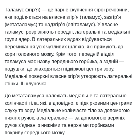
Таламус (згір’я) — це парне скупчення сірої речовини,
яке поділяється на власне згір’я (таламус), зазгір’я
(метаталамус) та надзгір’я (епіталамус). У власне
таламусі розрізняють передні, латеральні та медіальні
групи ядер. В латеральних ядрах відбувається
перемикання усіх чутливих шляхів, які прямують до
кори головного мозку. Крім того, передній відділ
таламуса має назву переднього горбика, а задній —
подушки, де зна­ходяться підкіркові центри зору.
Медіальні поверхні власне згір’я утворюють ла­теральні
стінки III шлуночка.
До метаталамуса на­лежать медіальне та лате­ральне
колінчасті тіла, які, відповідно, є підкірковими центрами
слуху та зору. Ме­діальне колінчасте тіло за допомогою
нижніх ручок, а латеральне — за допомогою верхніх
ручок з’єднані з нижніми та верхніми горби­ками
покриву середнього мозку.