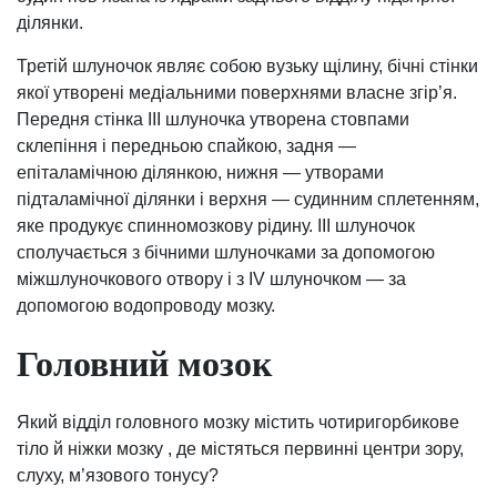
ділянки.
Третій шлуночок являє собою вузьку щілину, бічні стінки
якої утворені медіальними поверхнями власне згір’я.
Передня стінка III шлуночка утворена стовпами
склепіння і передньою спайкою, задня —
епіталамічною ділянкою, нижня — утворами
підталамічної ділянки і верхня — судинним сплетенням,
яке продукує спинномозкову рідину. III шлуночок
сполучається з бічними шлуночками за допомогою
міжшлуночкового отвору і з IV шлуночком — за
допомогою водопроводу мозку.
Головний мозок
Який відділ головного мозку містить чотиригорбикове
тіло й ніжки мозку , де містяться первинні центри зору,
слуху, м’язового тонусу?