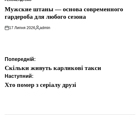
ОПУБЛІКУВАТИ
У
Мужские штаны — основа современного
гардероба для любого сезона
17 Липня 2026
admin
Опубліковано
Навігація
Попередній:
записів
Скільки живуть карликові такси
Наступний:
Хто помер з серіалу друзі