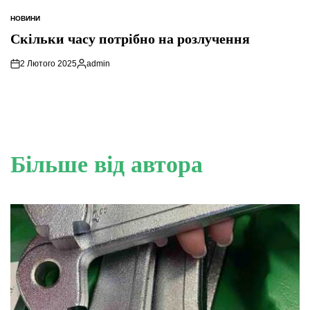
НОВИНИ
ОПУБЛІКУВАТИ
У
Скільки часу потрібно на розлучення
2 Лютого 2025
admin
Опубліковано
Більше від автора