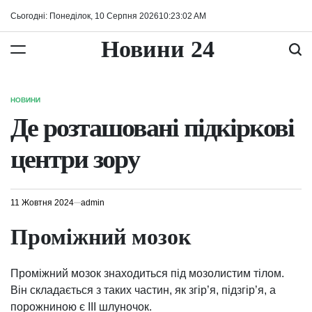
Перейти
Сьогодні: Понеділок, 10 Серпня 2026
10
:
23
:
02
AM
до
вмісту
Новини 24
НОВИНИ
ОПУБЛІКУВАТИ
У
Де розташовані підкіркові
центри зору
11 Жовтня 2024
admin
Проміжний мозок
Проміжний мозок знаходиться під мозолистим тілом.
Він складається з таких частин, як згір’я, підзгір’я, а
порожниною є III шлуночок.