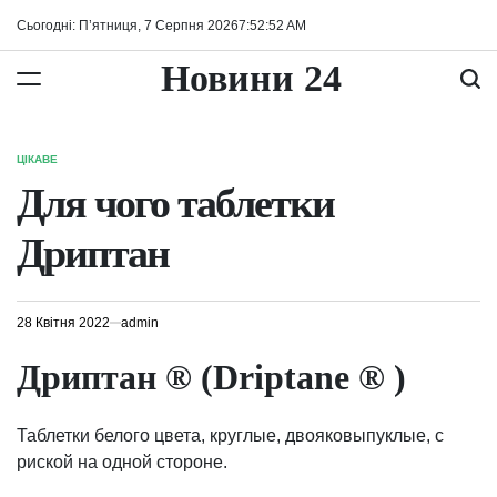
Перейти
Сьогодні: П’ятниця, 7 Серпня 2026
7
:
52
:
53
AM
до
вмісту
Новини 24
ЦІКАВЕ
ОПУБЛІКУВАТИ
У
Для чого таблетки
Дриптан
28 Квітня 2022
admin
Дриптан ® (Driptane ® )
Таблетки белого цвета, круглые, двояковыпуклые, с
риской на одной стороне.