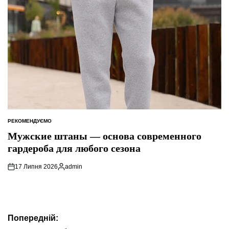
РЕКОМЕНДУЄМО
ОПУБЛІКУВАТИ
У
Мужские штаны — основа современного
гардероба для любого сезона
17 Липня 2026
admin
Опубліковано
Навігація
Попередній: