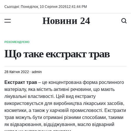
Перейти
Сьогодні: Понеділок, 10 Серпня 2026
12
:
41
:
45
PM
до
вмісту
Новини 24
РЕКОМЕНДУЄМО
ОПУБЛІКУВАТИ
У
Що таке екстракт трав
28 Квітня 2022
admin
Екстракт трав
– це концентрована форма рослинного
матеріалу, яка містить активні речовини, що мають
лікувальні властивості. Цей вид екстракту
використовується для виробництва лікарських засобів,
косметики, а також у харчовій промисловості. Екстракти
трав можуть бути отримані різними способами, такими
як відварювання, відціджування, масло відварний