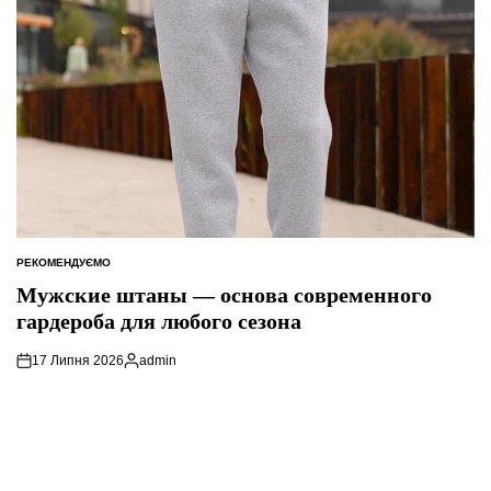
РЕКОМЕНДУЄМО
ОПУБЛІКУВАТИ
У
Мужские штаны — основа современного
гардероба для любого сезона
17 Липня 2026
admin
Опубліковано