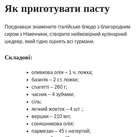
Як приготувати пасту
Поєднавши знамените італійське блюдо з благородним
сиром з Німеччини, створите неймовірний кулінарний
шедевр, який гідно оцінять всі гурмани.
Складові:
оливкова олія – ​​1 ч. ложка;
базилік – 2 ст. ложки;
спагетті – 260 г;
часник – 4 зубчики;
сіль;
яєчний жовток – 4 шт .;
вершки – 210 мл;
соняшникова олія;
пармезан – 45 г натертий;