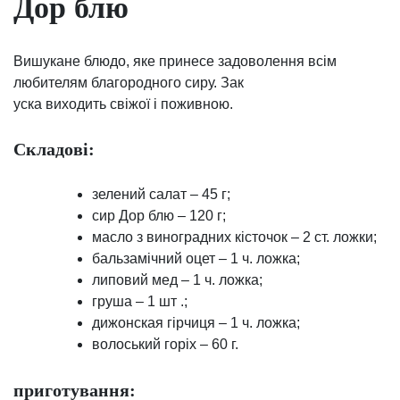
Дор блю
Вишукане блюдо, яке принесе задоволення всім
любителям благородного сиру. Зак
уска виходить свіжої і поживною.
Складові:
зелений салат – 45 г;
сир Дор блю – 120 г;
масло з виноградних кісточок – 2 ст. ложки;
бальзамічний оцет – 1 ч. ложка;
липовий мед – 1 ч. ложка;
груша – 1 шт .;
дижонская гірчиця – 1 ч. ложка;
волоський горіх – 60 г.
приготування: