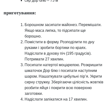
сир дор блю – 75 м
приготування:
Борошном засипати майонез. Перемішати.
Якщо маса липка, то підсипати ще
борошно.
Помістити в форму. Розподілити по дну
руками і зробити бортики по краях.
Надіслати в духову піч (195 градусів).
Потримати 27 хвилин.
Посипати натертої моцарелою. Розкришити
шматочок Дор блю і посипати наступним
шаром. Нашаткувати цибульні пір’я. Укрити
сирну стружку. Зберігаючи цілісність жовтків
розбити яйця і покрити всю поверхню
заготовки.
Надіслати запікатися на 17 хвилин.