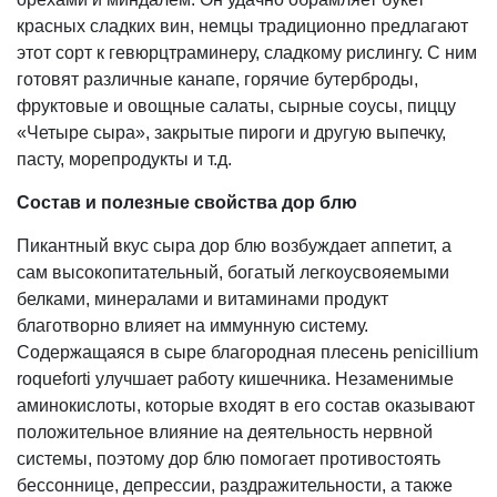
красных сладких вин, немцы традиционно предлагают
этот сорт к гевюрцтраминеру, сладкому рислингу. С ним
готовят различные канапе, горячие бутерброды,
фруктовые и овощные салаты, сырные соусы, пиццу
«Четыре сыра», закрытые пироги и другую выпечку,
пасту, морепродукты и т.д.
Состав и п
олезные свойства дор блю
Пикантный вкус сыра дор блю возбуждает аппетит, а
сам высокопитательный, богатый легкоусвояемыми
белками, минералами и витаминами продукт
благотворно влияет на иммунную систему.
Содержащаяся в сыре благородная плесень penicillium
roqueforti улучшает работу кишечника. Незаменимые
аминокислоты, которые входят в его состав оказывают
положительное влияние на деятельность нервной
системы, поэтому дор блю помогает противостоять
бессоннице, депрессии, раздражительности, а также