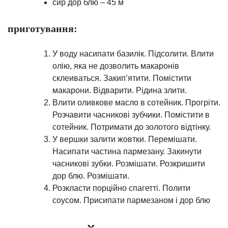
сир дор блю – 45 м
приготування:
У воду насипати базилік. Підсолити. Влити
олію, яка не дозволить макаронів
склеиваться. Закип’ятити. Помістити
макарони. Відварити. Рідина злити.
Влити оливкове масло в сотейник. Прогріти.
Розчавити часникові зубчики. Помістити в
сотейник. Потримати до золотого відтінку.
У вершки залити жовтки. Перемішати.
Насипати частина пармезану. Закинути
часникові зубки. Розмішати. Розкришити
дор блю. Розмішати.
Розкласти порційно спагетті. Полити
соусом. Присипати пармезаном і дор блю