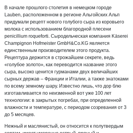
В начале прошлого столетия в немецком городе
Lauben, расположенном в регионе Альгойских Альп
придумали рецепт нового голубого сыра из коровьего
молока с использованием благородной плесени
penicillium roqueforti. Сыродельческая компания Käserei
Champignon Hofmeister GmbH&Co.KG является
единственным производителем этого продукта.
Рецептура держится в строжайшем секрете, ведь
«голубое золото», как переводится название этого
сыра, высоко ценится гурманами двух величайших
сырных держав – Франции и Италии, а также знатоками
по всему земному шару. Известно лишь, что дор блю
изготавливается по неизменной вот уже 100 лет
технологии: в закрытых погребах, при определенной
влажности и температуре, с периодом созревания от 3
до 5 месяцев.
Нежный и маслянистый, он относится к полутвердым