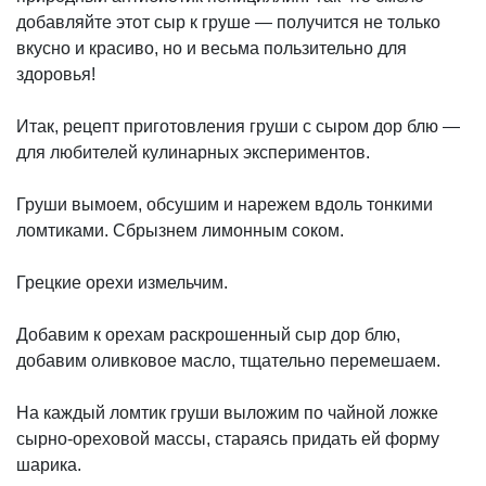
добавляйте этот сыр к груше — получится не только
вкусно и красиво, но и весьма пользительно для
здоровья!
Итак, рецепт приготовления груши с сыром дор блю —
для любителей кулинарных экспериментов.
Груши вымоем, обсушим и нарежем вдоль тонкими
ломтиками. Сбрызнем лимонным соком.
Грецкие орехи измельчим.
Добавим к орехам раскрошенный сыр дор блю,
добавим оливковое масло, тщательно перемешаем.
На каждый ломтик груши выложим по чайной ложке
сырно-ореховой массы, стараясь придать ей форму
шарика.