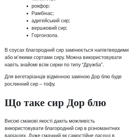
рокфор:
Рамбінас;
адигейський сир;
вершковий сир;
Горгонзола.
В соусах благородний сир замінюється напівтвердими
або м’якими сортами сиру. Можна використовувати
навіть знайомі всім сирки по типу “Дружба”.
Для вегетаріанців відмінною заміною Дор блю буде
рослинний сир – тофу.
Що таке сир Дор блю
Високі смакові якості дають можливість
використовувати благородний сир в різноманітних
варіаціях. Дуже смачний як самостійне ласощі в