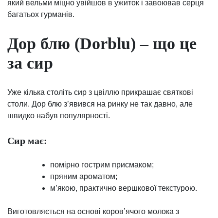
який вельми міцно увійшов в ужиток і завоював серця
багатьох гурманів.
Дор блю (Dorblu) – що це
за сир
Уже кілька століть сир з цвіллю прикрашає святкові
столи. Дор блю з’явився на ринку не так давно, але
швидко набув популярності.
Сир має:
помірно гострим присмаком;
пряним ароматом;
м’якою, практично вершкової текстурою.
Виготовляється на основі коров’ячого молока з