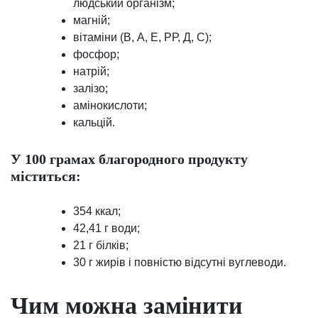
людський організм;
магній;
вітаміни (В, А, Е, РР, Д, С);
фосфор;
натрій;
залізо;
амінокислоти;
кальцій.
У 100 грамах благородного продукту
міститься:
354 ккал;
42,41 г води;
21 г білків;
30 г жирів і повністю відсутні вуглеводи.
Чим можна замінити