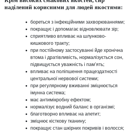
Крім високих смакових якостей, сир
наділений корисними для людей якостями:
бореться з інфекційними захворюваннями;
покращує і допомагає відновлювати зір;
сприятливо впливає на шлунково-
кишкового тракту;
при постійному застосуванні йде хронічна
втома і дратівливість, нормалізується сон,
підвищується уважність і пам’ять;
впливає на поліпшення працездатності
центральної нервової системи;
при регулярному вживанні зміцнюється
імунна система;
має антимікробну ефектом;
нормалізує водний баланс в організмі;
благотворно впливає на апетит;
зміцнює кісткову тканину;
покращує стан шкірних покривів і волосся;