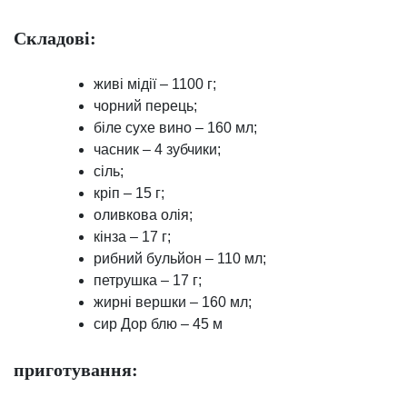
Складові:
живі мідії – 1100 г;
чорний перець;
біле сухе вино – 160 мл;
часник – 4 зубчики;
сіль;
кріп – 15 г;
оливкова олія;
кінза – 17 г;
рибний бульйон – 110 мл;
петрушка – 17 г;
жирні вершки – 160 мл;
сир Дор блю – 45 м
приготування: