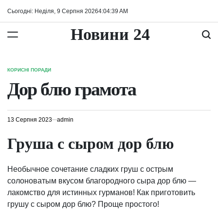
Перейти
Сьогодні: Неділя, 9 Серпня 2026
4
:
04
:
40
AM
до
вмісту
Новини 24
КОРИСНІ ПОРАДИ
ОПУБЛІКУВАТИ
У
Дор блю грамота
13 Серпня 2023
admin
Груша с сыром дор блю
Необычное сочетание сладких груш с острым
солоноватым вкусом благородного сыра дор блю —
лакомство для истинных гурманов! Как приготовить
грушу с сыром дор блю? Проще простого!