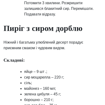
Потомити 3 хвилини. Розкришити
залишився блакитний сир. Перемішати.
Подавати відразу.
Пиріг з сиром дорблю
Ніжний і багатьма улюблений десерт порадує
приємним смаком і чудовим видом.
Складові:
яйце – 9 шт .;
сир моцарелла – 220 г;
сіль;
майонез – 160 мл;
зелена цибуля – 45 г;
борошно – 210 г;