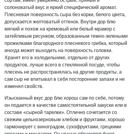
сортам, имеет умеренно острый, пряный и
солоноватый вкус и яркий специфический аромат.
Плесневая поверхность сыра без корки, белого цвета,
допускается желтоватый оттенок. Внутри дор блю
мягкий и похож на кремовый или белый мрамор с
затейливым рисунком, образованным темно-зелеными
прожилками благородного плесневого грибка, который
иногда может выходить на поверхность головки.
Хранят его в холодильнике, отдельно от других
продуктов, лучше всего в стеклянной посуде, чтобы
плесень не распространялась на другие продукты, а
сам сыр не впитывал в себя посторонние запахи и не
изменял свойств.
Изысканный вкус дор блю хорош сам по себе, потому
он подается в качестве самостоятельной закуски или в
составе «сырной тарелки». Отлично сочетается со
свежим цельнозерновым хлебом и фруктами, хорошо
гармонирует с виноградом, сухофруктами, грецкими
орехами и миндалем. Он удачно обрамляет букет