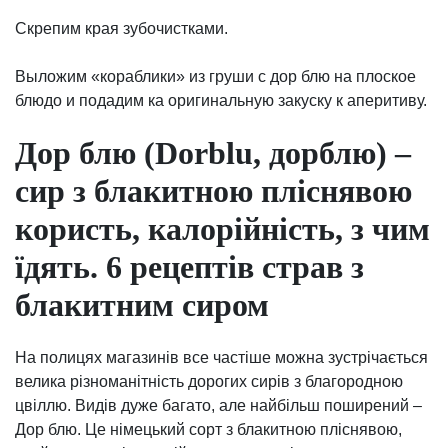
Скрепим края зубочистками.
Выложим «кораблики» из груши с дор блю на плоское
блюдо и подадим ка оригинальную закуску к аперитиву.
Дор блю (Dorblu, дорблю) –
сир з блакитною пліснявою
користь, калорійність, з чим
їдять. 6 рецептів страв з
блакитним сиром
На полицях магазинів все частіше можна зустрічається
велика різноманітність дорогих сирів з благородною
цвіллю. Видів дуже багато, але найбільш поширений –
Дор блю. Це німецький сорт з блакитною пліснявою,