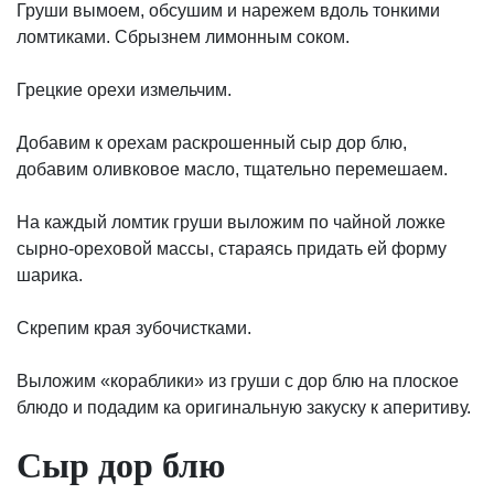
Груши вымоем, обсушим и нарежем вдоль тонкими
ломтиками. Сбрызнем лимонным соком.
Грецкие орехи измельчим.
Добавим к орехам раскрошенный сыр дор блю,
добавим оливковое масло, тщательно перемешаем.
На каждый ломтик груши выложим по чайной ложке
сырно-ореховой массы, стараясь придать ей форму
шарика.
Скрепим края зубочистками.
Выложим «кораблики» из груши с дор блю на плоское
блюдо и подадим ка оригинальную закуску к аперитиву.
Сыр дор блю