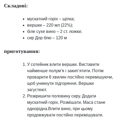
Складові:
мускатний горіх – щіпка;
вершки – 220 мл (22%);
біле сухе вино – 2 ст. ложки;
сир Дор блю – 120 м
приготування:
У сотейник влити вершки. Виставити
найменше полум’я і закип’ятити. Потім
проварити 6 хвилин постійно перемішуючи,
щоб уникнути підгоряння. Вершки
загустеют.
Розкришити половину сиру. Додати
мускатний горіх. Розмішати. Маса стане
однорідна.Влити вино, при цьому
продовжувати постійно перемішувати.