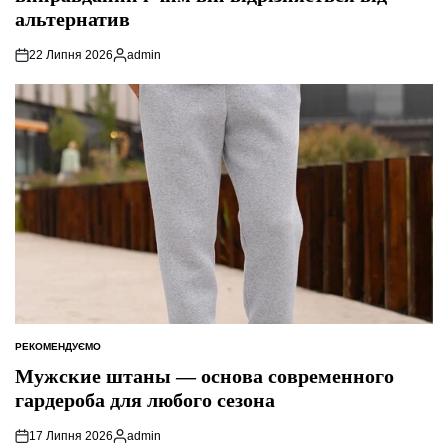
альтернатив
22 Липня 2026
admin
Опубліковано
РЕКОМЕНДУЄМО
ОПУБЛІКУВАТИ
У
Мужские штаны — основа современного
гардероба для любого сезона
17 Липня 2026
admin
Опубліковано