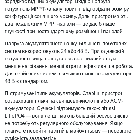
заряджає від них акумулятор. Вхідна напруга і
потужність MPPT-каналу повинні відповідати розміру і
конфігурації сонячного масиву. Деякі пристрої мають
два незалежних MPPT-канали — це дає більше
гнучкості при нестандартному розміщенні панелей.
Напруга акумуляторного банку. Більшість побутових
систем використовують 24 або 48 В. При однаковій
потужності вища напруга означає нижчий струм —
менше нагрівання, менші втрати, ефективніша робота.
Для серйозних систем з великою ємністю акумуляторів
48 В є стандартом.
Підтримувані типи акумуляторів. Старіші пристрої
розраховані тільки на свинцево-кислотні або AGM-
акумулятори. Сучасні підтримують також літієві
LiFePO4 — вони легші, мають більший ресурс циклів і
не потребують регулярного обслуговування. Якщо
плануєте перейти на літій в майбутньому — перевірте
сумісність заздалегідь.