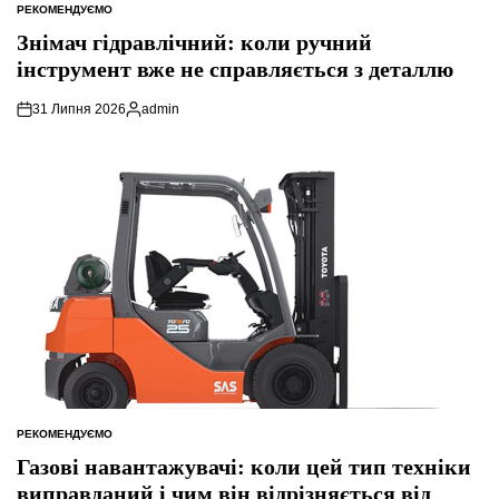
РЕКОМЕНДУЄМО
ОПУБЛІКУВАТИ
У
Знімач гідравлічний: коли ручний
інструмент вже не справляється з деталлю
31 Липня 2026
admin
Опубліковано
РЕКОМЕНДУЄМО
ОПУБЛІКУВАТИ
У
Газові навантажувачі: коли цей тип техніки
виправданий і чим він відрізняється від