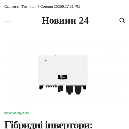
Перейти
Сьогодні: П’ятниця, 7 Серпня 2026
6
:
27
:
02
PM
до
вмісту
Новини 24
РЕКОМЕНДУЄМО
ОПУБЛІКУВАТИ
У
Гібридні інвертори: