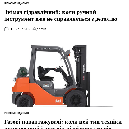
РЕКОМЕНДУЄМО
ОПУБЛІКУВАТИ
У
Знімач гідравлічний: коли ручний
інструмент вже не справляється з деталлю
31 Липня 2026
admin
Опубліковано
РЕКОМЕНДУЄМО
ОПУБЛІКУВАТИ
У
Газові навантажувачі: коли цей тип техніки
виправданий і чим він відрізняється від