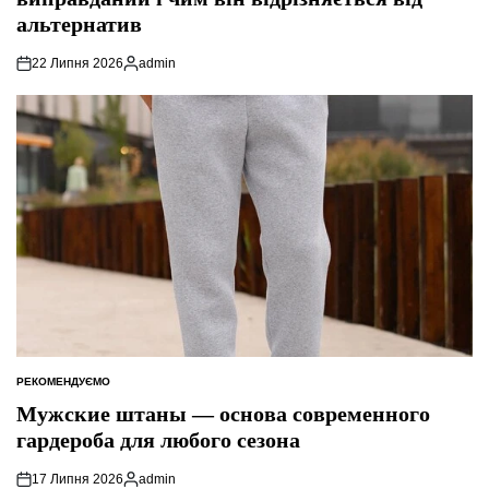
альтернатив
22 Липня 2026
admin
Опубліковано
РЕКОМЕНДУЄМО
ОПУБЛІКУВАТИ
У
Мужские штаны — основа современного
гардероба для любого сезона
17 Липня 2026
admin
Опубліковано