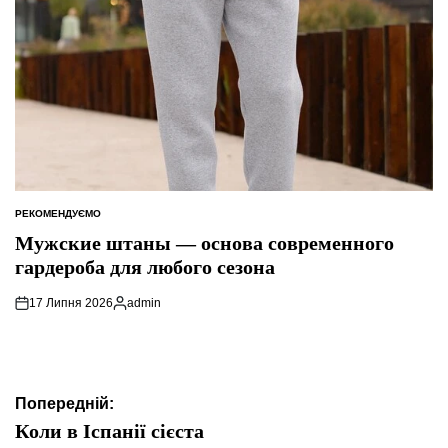
РЕКОМЕНДУЄМО
ОПУБЛІКУВАТИ
У
Мужские штаны — основа современного
гардероба для любого сезона
17 Липня 2026
admin
Опубліковано
Навігація
Попередній:
записів
Коли в Іспанії сієста