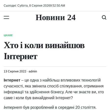
Перейти
Сьогодні: Субота, 8 Серпня 2026
9
:
52
:
51
AM
до
вмісту
Новини 24
ЦІКАВЕ
ОПУБЛІКУВАТИ
У
Хто і коли винайшов
Інтернет
13 Серпня 2022
admin
Інтернет
– це одна з найбільш впливових технологій
сучасності, яка змінила спосіб спілкування, отримання
інформації та здійснення бізнесу. Але чи знаєте ви, хто
саме і коли був винайдений Інтернет?
Інтернет
був розроблений в середині 20 століття.