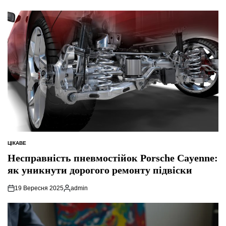
ЦІКАВЕ
ОПУБЛІКУВАТИ
У
Несправність пневмостійок Porsche Cayenne:
як уникнути дорогого ремонту підвіски
19 Вересня 2025
admin
Опубліковано