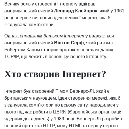
Велику роль у створенні Інтернету відіграв
американський вчений
Леонард Клейнрок
, який у 1961
році вперше висловив ідею великої мережі, яка б
з’єднувала комп’ютери.
Однак,
справжнім батьком Інтернету
вважається
американський вчений
Вінтон Серф
, який разом з
Робертом Каном створив протокол передачі даних
TCP/IP, що лежить в основі сучасного Інтернету.
Хто створив Інтернет?
Інтернет був створений Тімом Бернерс-Лі, який є
британським науковцем. Ідея створення мережі, яка б
з’єднувала комп’ютери по всьому світу, народилася у
нього під час роботи в ЦERN (Європейська організація
ядерних досліджень) у 1989 році. Бернерс-Лі розробив
перший протокол HTTP, мову HTML та першу версію