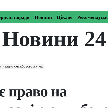
рисні поради
Новини
Цікаве
Рекомендуєм
Новини 24
атизацію службового житла
є право на