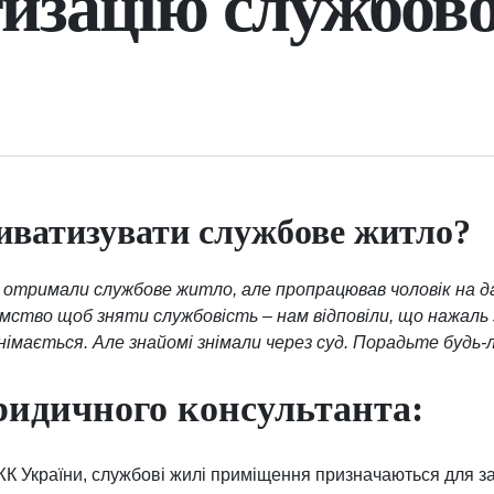
изацію службов
иватизувати службове житло?
отримали службове житло, але пропрацював чоловік на дані
ємство щоб зняти службовість – нам відповіли, що нажаль
знімається. Але знайомі знімали через суд. Порадьте будь-л
ридичного консультанта:
8 ЖК України, службові жилі приміщення призначаються для 