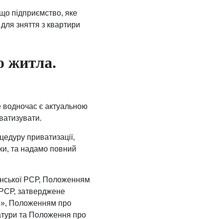
що підприємство, яке
для зняття з квартири
о житла.
е водночас є актуальною
иватизувати.
цедуру приватизації,
ики, та надамо повний
їнської РСР, Положенням
 РСР, затверджене
ня», Положенням про
атури та Положення про