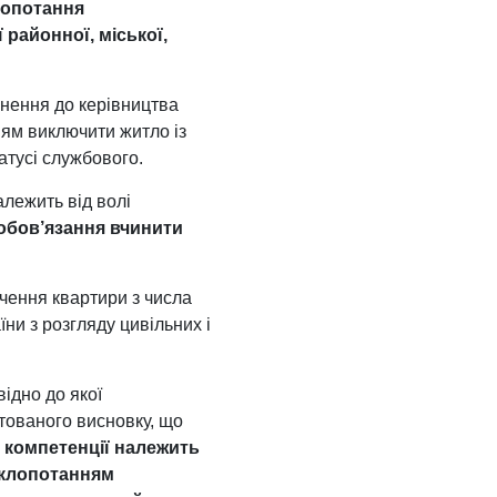
лопотання
 районної, міської,
нення до керівництва
ням виключити житло із
атусі службового.
лежить від волі
обов’язання вчинити
чення квартири з числа
ни з розгляду цивільних і
відно до якої
нтованого висновку, що
о компетенції належить
 клопотанням