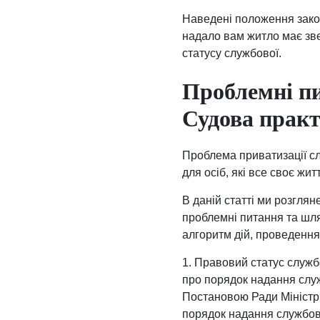
Наведені положення закон
надало вам житло має зве
статусу службової.
Проблемні пи
Судова прак
Проблема приватизації сл
для осіб, які все своє жи
В даній статті ми розгля
проблемні питання та шля
алгоритм дій, проведення
1. Правовий статус служ
про порядок надання слу
Постановою Ради Міністр
порядок надання службов