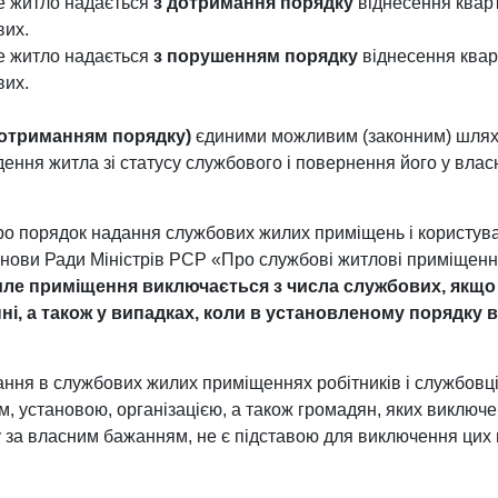
е житло надається
з дотримання порядку
віднесення кварти
вих.
е житло надається
з порушенням порядку
віднесення кварт
вих.
дотриманням порядку)
єдиними можливим (законним) шлях
ення житла зі статусу службового і повернення його у влас
о порядок надання службових жилих приміщень і користува
нови Ради Міністрів РСР «Про службові житлові приміщення
ле приміщення виключається з числа службових, якщо 
ні, а також у випадках, коли в установленому порядку 
ння в службових жилих приміщеннях робітників і службовців
, установою, організацією, а також громадян, яких виключен
пу за власним бажанням, не є підставою для виключення цих