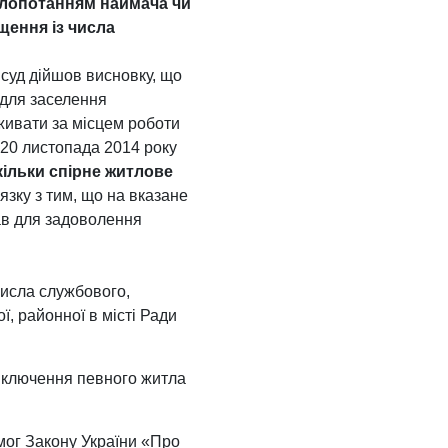
 клопотанням наймача чи
щення із числа
 суд дійшов висновку, що
 для заселення
оживати за місцем роботи
 20 листопада 2014 року
ільки спірне житлове
в’язку з тим, що на вказане
ав для задоволення
числа службового,
ї, районної в місті Ради
иключення певного житла
мог Закону України «Про