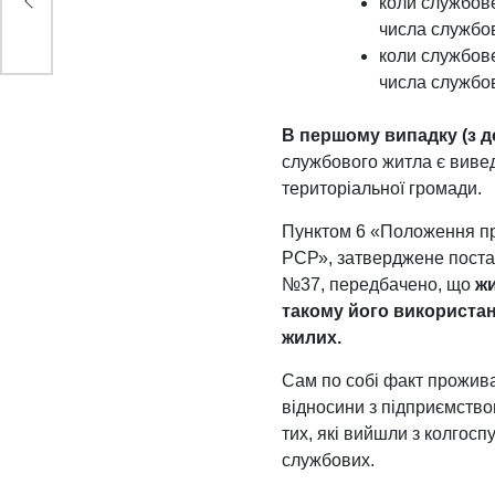
коли службов
числа службо
коли службов
числа службо
В першому випадку (з 
службового житла є вивед
територіальної громади.
Пунктом 6 «Положення пр
РСР», затверджене поста
№37, передбачено, що
жи
такому його використан
жилих.
Сам по собі факт прожива
відносини з підприємством
тих, які вийшли з колгос
службових.