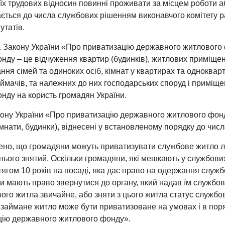
м їх трудових відносин повинні проживати за місцем роботи а
ься до числа службових рішенням виконавчого комітету рай
утатів.
.1 Закону України «Про приватизацію державного житлового
ду – це відчуження квартир (будинків), житлових приміщен
ня сімей та одиноких осіб, кімнат у квартирах та одноквар
мачів, та належних до них господарських споруд і приміщень (
нду на користь громадян України.
Закону України «Про приватизацію державного житлового фон
імнати, будинки), віднесені у встановленому порядку до чис
ено, що громадяни можуть приватизувати службове житло ли
 нього знятий. Оскільки громадяни, які мешкають у службо
ягом 10 років на посаді, яка дає право на одержання служб
они мають право звернутися до органу, який надав їм службо
ого житла звичайне, або зняти з цього житла статус службов
 займане житло може бути приватизоване на умовах і в пор
цію державного житлового фонду».