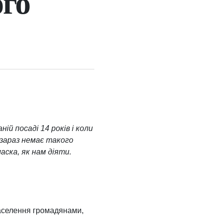
ого
й посаді 14 років і коли
 зараз немає такого
аска, як нам діяти.
заселення громадянами,