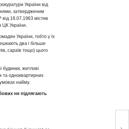
рокуратури України від
ннями, затвердженим
 від 18.07.1963 містив
ю ЦК України.
мадян України, тобто у їх
мешкають два і більше
ів, сараїв тощо) цього
і будинки, житлові
ах та одноквартирних
 умовах найму.
жбових не підлягають