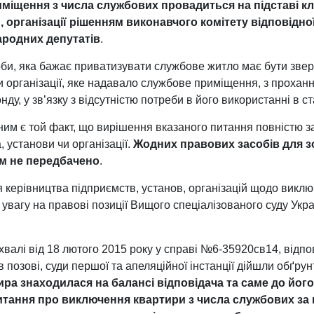
міщення з числа службових провадиться на підставі к
 організації рішенням виконавчого комітету відповідної
народних депутатів
.
би, яка бажає приватизувати службове житло має бути звер
и організації, яке надавало службове приміщення, з прохан
у, у зв’язку з відсутністю потреби в його використанні в ст
им є той факт, що вирішення вказаного питання повністю за
 установи чи організації.
Жодних правових засобів для з
ом не передбачено
.
керівництва підприємств, установ, організацій щодо виклю
увагу на правові позиції Вищого спеціалізованого суду Украї
хвалі від 18 лютого 2015 року у справі №6-35920св14, відпо
 позові, суди першої та апеляційної інстанції дійшли обґру
ира знаходилася на балансі відповідача та саме до йог
итання про виключення квартири з числа службових за