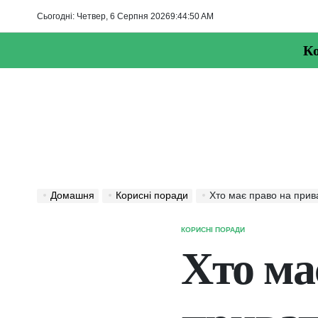
Перейти
Сьогодні: Четвер, 6 Серпня 2026
9
:
44
:
51
AM
до
вмісту
Ко
Домашня
Корисні поради
Хто має право на прив
КОРИСНІ ПОРАДИ
ОПУБЛІКУВАТИ
У
Хто ма