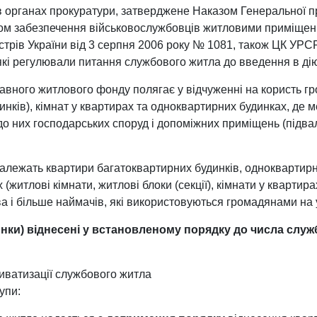
 в органах прокуратури, затверджене Наказом Генеральної п
ом забезпечення військовослужбовців житловими приміще
стрів України від 3 серпня 2006 року № 1081, також ЦК УРСР
, які регулювали питання службового житла до введення в ді
авного житлового фонду полягає у відчуженні на користь гро
динків), кімнат у квартирах та одноквартирних будинках, де 
до них господарських споруд і допоміжних приміщень (підвал
 належать квартири багатоквартирних будинків, одноквартирн
(житлові кімнати, житлові блоки (секції), кімнати у квартир
а і більше наймачів, які використовуються громадянами на
инки) віднесені у встановленому порядку до числа слу
иватизації службового житла
упи: