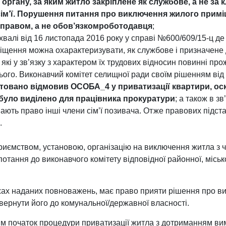
 органу, за яким житло закріплене як службове, а не за
сім’ї. Порушення питання про виключення жилого примі
правом, а не обов’язком
роботодавця
;
хвалі від 16 листопада 2016 року у справі №600/609/15-ц де
іщення можна охарактеризувати, як службове і призначене
які у зв’язку з характером їх трудових відносин повинні пр
ього. Виконавчий комітет селищної ради своїм рішенням від
товано відмовив ОСОБА_4 у приватизації квартири, оск
було виділено для працівника прокуратури
; а також в з
ють право інші члени сім’ї позивача. Отже правових підст
.
приємством, установою, організацію на виключення житла з 
отання до виконавчого комітету відповідної районної, місько
ежах наданих повноважень, має право прияти рішення про в
овернути його до комунальної/державної власності.
им початок процедури приватизації житла з дотриманням ви