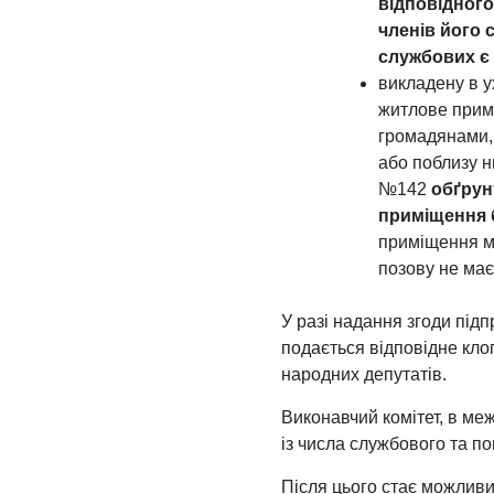
відповідного
членів його 
службових є 
викладену в у
житлове прим
громадянами, 
або поблизу н
№142
обґрун
приміщення 
приміщення ма
позову не має
У разі надання згоди під
подається відповідне клоп
народних депутатів.
Виконавчий комітет, в м
із числа службового та п
Після цього стає можлив