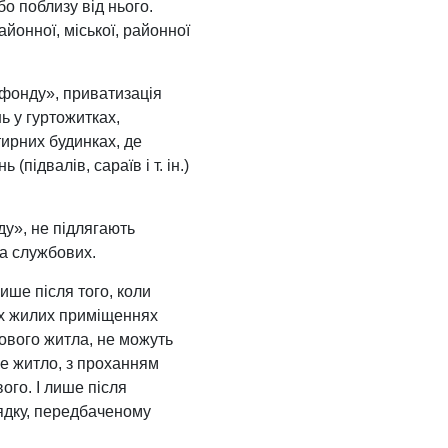
бо поблизу від нього.
онної, міської, районної
 фонду», приватизація
ь у гуртожитках,
тирних будинках, де
підвалів, сараїв і т. ін.)
ду», не підлягають
ла службових.
ше після того, коли
вих жилих приміщеннях
ового житла, не можуть
ве житло, з проханням
ого. І лише після
ядку, передбаченому