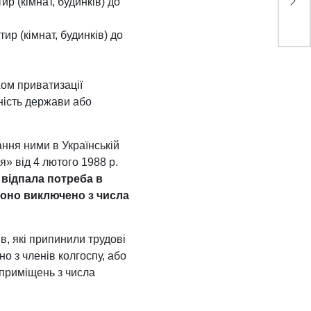
р (кімнат, будинків) до
ир (кімнат, будинків) до
ом приватизації
ність держави або
ння ними в Українській
» від 4 лютого 1988 р.
відпала потреба в
воно виключено з числа
, які припинили трудові
о з членів колгоспу, або
 приміщень з числа