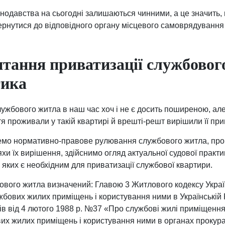
одавства на сьогодні залишаються чинними, а це значить, 
рнутися до відповідного органу місцевого самоврядування 
тання приватизації службовог
тика
ужбового житла в наш час хоч і не є досить поширеною, ал
ття проживали у такій квартирі й врешті-решт вирішили її пр
немо нормативно-правове рулювання службового житла, про
хи їх вирішення, здійснимо огляд актуальної судової практ
 яких є необхідним для приватизації службової квартири.
бового житла визначений: Главою 3 Житлового кодексу Укра
жбових жилих приміщень і користування ними в Українській
ів від 4 лютого 1988 р. №37 «Про службові жилі приміщен
их жилих приміщень і користування ними в органах прокур