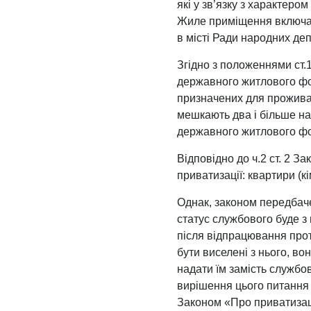
які у зв’язку з характеро
Жиле приміщення включаєт
в місті Ради народних деп
Згідно з положеннями ст
державного житлового фон
призначених для проживан
мешкають два і більше най
державного житлового фо
Відповідно до ч.2 ст. 2 
приватизації: квартири (к
Однак, законом передбач
статус службового буде з
після відпрацювання прот
бути виселені з нього, в
надати їм замість службов
вирішення цього питання
Законом «Про приватиза