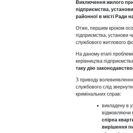
Виключення жилого при
підприємства, установи,
районної в місті Ради 
Отже, першим кроком осо
підприємства, установи ч
службового житлового фонд
На даному етапі проблемн
керівництва підприємства,
таку дію законодавств
З приводу волевиявлення 
службового слід звернути 
кримінальних справ:
викладену в у
відмовляючи в
спірна кварт
вирішення п