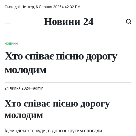
Перейти
Сьогодні: Четвер, 6 Серпня 2026
4
:
42
:
33
PM
до
вмісту
Новини 24
НОВИНИ
ОПУБЛІКУВАТИ
У
Хто співає пісню дорогу
молодим
24 Липня 2024
admin
Хто співає пісню дорогу
молодим
Їдем-їдем хто куди, в дорозі крутим спогади