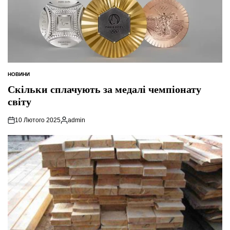
НОВИНИ
ОПУБЛІКУВАТИ
У
Скільки сплачують за медалі чемпіонату
світу
10 Лютого 2025
admin
Опубліковано