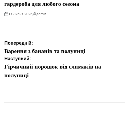
гардероба для любого сезона
17 Липня 2026
admin
Опубліковано
Навігація
Попередній:
записів
Варення з бананів та полуниці
Наступний:
Гірчичний порошок від слимаків на
полуниці