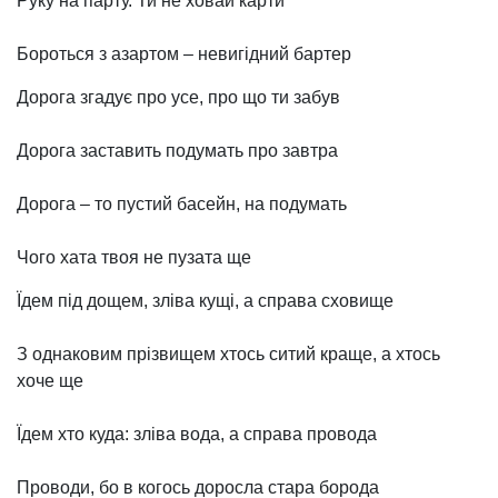
Руку на парту. Ти не ховай карти
Бороться з азартом – невигідний бартер
Дорога згадує про усе, про що ти забув
Дорога заставить подумать про завтра
Дорога – то пустий басейн, на подумать
Чого хата твоя не пузата ще
Їдем під дощем, зліва кущі, а справа сховище
З однаковим прізвищем хтось ситий краще, а хтось
хоче ще
Їдем хто куда: зліва вода, а справа провода
Проводи, бо в когось доросла стара борода