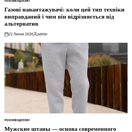
РЕКОМЕНДУЄМО
ОПУБЛІКУВАТИ
У
Газові навантажувачі: коли цей тип техніки
виправданий і чим він відрізняється від
альтернатив
22 Липня 2026
admin
Опубліковано
РЕКОМЕНДУЄМО
ОПУБЛІКУВАТИ
У
Мужские штаны — основа современного