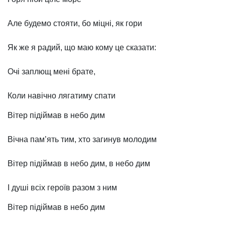
Але будемо стояти, бо міцні, як гори
Як же я радий, що маю кому це сказати:
Очі заплющ мені брате,
Коли навічно лягатиму спати
Вітер підіймав в небо дим
Вічна пам’ять тим, хто загинув молодим
Вітер підіймав в небо дим, в небо дим
І душі всіх героїв разом з ним
Вітер підіймав в небо дим