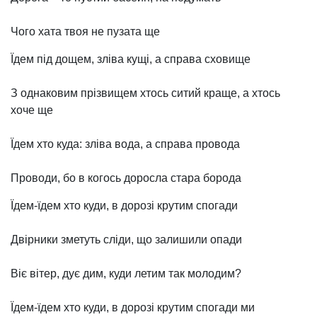
Чого хата твоя не пузата ще
Їдем під дощем, зліва кущі, а справа сховище
З однаковим прізвищем хтось ситий краще, а хтось
хоче ще
Їдем хто куда: зліва вода, а справа провода
Проводи, бо в когось доросла стара борода
Їдем-їдем хто куди, в дорозі крутим спогади
Двірники зметуть сліди, що залишили опади
Віє вітер, дує дим, куди летим так молодим?
Їдем-їдем хто куди, в дорозі крутим спогади ми