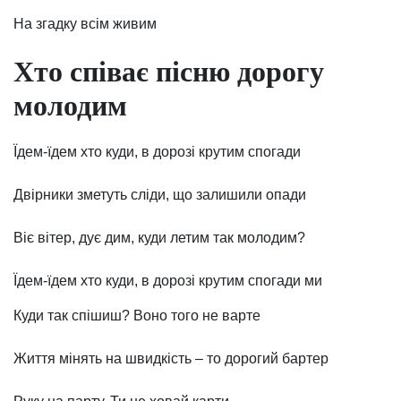
На згадку всім живим
Хто співає пісню дорогу
молодим
Їдем-їдем хто куди, в дорозі крутим спогади
Двірники зметуть сліди, що залишили опади
Віє вітер, дує дим, куди летим так молодим?
Їдем-їдем хто куди, в дорозі крутим спогади ми
Куди так спішиш? Воно того не варте
Життя мінять на швидкість – то дорогий бартер