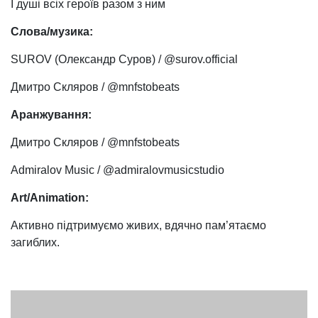
І душі всіх героїв разом з ним
Слова/музика:
SUROV (Олександр Суров) / @surov.official
Дмитро Скляров / @mnfstobeats
Аранжування:
Дмитро Скляров / @mnfstobeats
Admiralov Music / @admiralovmusicstudio
Art/Animation:
Активно підтримуємо живих, вдячно пам’ятаємо
загиблих.