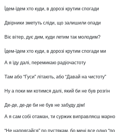
Їдем-їдем хто куди, в дорозі крутим спогади
Двірники зметуть сліди, що залишили опади
Віє вітер, дує дим, куди летим так молодим?
Їдем-їдем хто куди, в дорозі крутим спогади ми
А я їду далі, перемикаю радіочастоту
Там або “Гуси” літають, або “Давай на чистоту”
Ну а поки ми котимся далі, який би не був розгін
Де-де, де-де би не був не забуду дім!
А я сам собі отаман, ти суржик виправляєш марно
“Не напрягайся” по пустякам, бо мені все одно “по