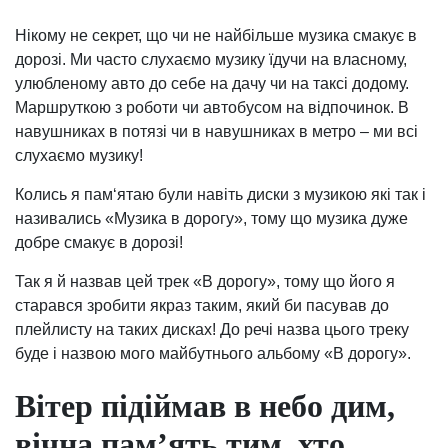
Нікому не секрет, що чи не найбільше музика смакує в
дорозі. Ми часто слухаємо музику їдучи на власному,
улюбленому авто до себе на дачу чи на таксі додому.
Маршруткою з роботи чи автобусом на відпочинок. В
навушниках в потязі чи в навушниках в метро – ми всі
слухаємо музику!
Колись я пам‘ятаю були навіть диски з музикою які так і
називались «Музика в дорогу», тому що музика дуже
добре смакує в дорозі!
Так я й назвав цей трек «В дорогу», тому що його я
старався зробити якраз таким, який би пасував до
плейлисту на таких дисках! До речі назва цього треку
буде і назвою мого майбутнього альбому «В дорогу».
Вітер підіймав в небо дим,
вічна пам’ять тим, хто