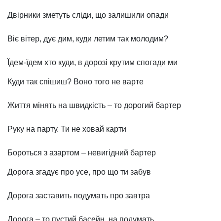
Двірники зметуть сліди, що залишили опади
Віє вітер, дує дим, куди летим так молодим?
Їдем-їдем хто куди, в дорозі крутим спогади ми
Куди так спішиш? Воно того не варте
Життя мінять на швидкість – то дорогий бартер
Руку на парту. Ти не ховай карти
Бороться з азартом – невигідний бартер
Дорога згадує про усе, про що ти забув
Дорога заставить подумать про завтра
Дорога – то пустий басейн, на подумать