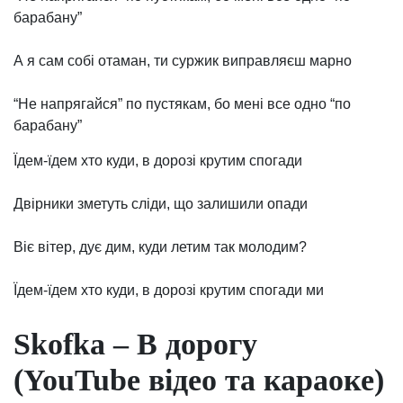
барабану”
А я сам собі отаман, ти суржик виправляєш марно
“Не напрягайся” по пустякам, бо мені все одно “по
барабану”
Їдем-їдем хто куди, в дорозі крутим спогади
Двірники зметуть сліди, що залишили опади
Віє вітер, дує дим, куди летим так молодим?
Їдем-їдем хто куди, в дорозі крутим спогади ми
Skofka – В дорогу
(YouTube відео та караоке)