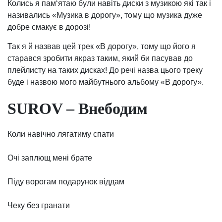
Колись я пам‘ятаю були навіть диски з музикою які так і
називались «Музика в дорогу», тому що музика дуже
добре смакує в дорозі!
Так я й назвав цей трек «В дорогу», тому що його я
старався зробити якраз таким, який би пасував до
плейлисту на таких дисках! До речі назва цього треку
буде і назвою мого майбутнього альбому «В дорогу».
SUROV – Внебодим
Коли навічно лягатиму спати
Очі заплющ мені брате
Піду ворогам подарунок віддам
Чеку без гранати