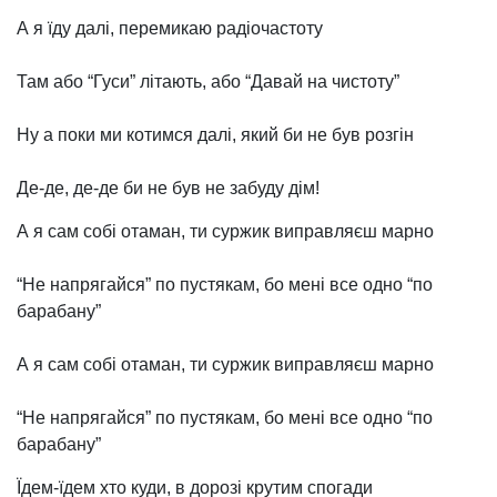
А я їду далі, перемикаю радіочастоту
Там або “Гуси” літають, або “Давай на чистоту”
Ну а поки ми котимся далі, який би не був розгін
Де-де, де-де би не був не забуду дім!
А я сам собі отаман, ти суржик виправляєш марно
“Не напрягайся” по пустякам, бо мені все одно “по
барабану”
А я сам собі отаман, ти суржик виправляєш марно
“Не напрягайся” по пустякам, бо мені все одно “по
барабану”
Їдем-їдем хто куди, в дорозі крутим спогади