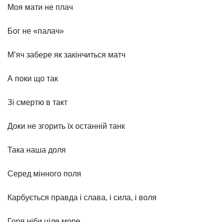
Моя мати не плач
Бог не «палач»
М’яч забере як закінчиться матч
А поки що так
Зі смертю в такт
Доки не згорить їх останній танк
Така наша доля
Серед мінного поля
Карбується правда і слава, і сила, і воля
Горя ніби ціле море