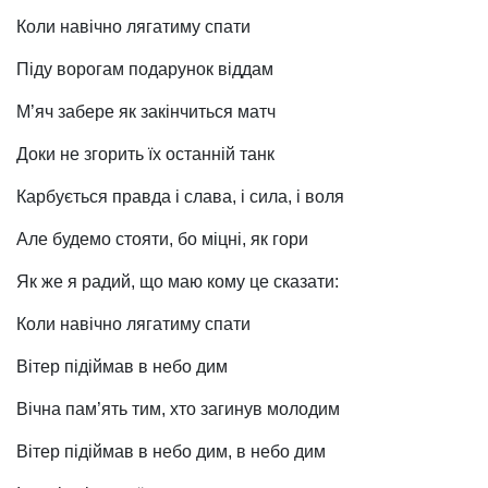
Коли навічно лягатиму спати
Піду ворогам подарунок віддам
М’яч забере як закінчиться матч
Доки не згорить їх останній танк
Карбується правда і слава, і сила, і воля
Але будемо стояти, бо міцні, як гори
Як же я радий, що маю кому це сказати:
Коли навічно лягатиму спати
Вітер підіймав в небо дим
Вічна пам’ять тим, хто загинув молодим
Вітер підіймав в небо дим, в небо дим