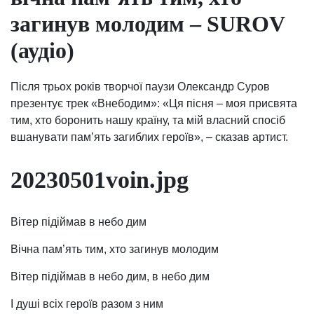
загинув молодим – SUROV
(аудіо)
Після трьох років творчої паузи Олександр Суров
презентує трек «Внебодим»: «Ця пісня – моя присвята
тим, хто боронить нашу країну, та мій власний спосіб
вшанувати памʼять загиблих героїв», – сказав артист.
20230501voin.jpg
Вітер підіймав в небо дим
Вічна пам’ять тим, хто загинув молодим
Вітер підіймав в небо дим, в небо дим
І душі всіх героїв разом з ним