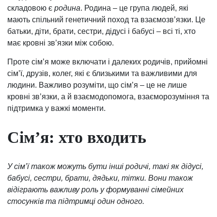
складовою є
родина
. Родина – це група людей, які
мають спільний генетичний поход та взаємозв’язки. Це
батьки, діти, брати, сестри, дідусі і бабусі – всі ті, хто
має кровні зв’язки між собою.
Проте сім’я може включати і далеких родичів, прийомні
сім’ї, друзів, колег, які є близькими та важливими для
людини. Важливо розуміти, що сім’я – це не лише
кровні зв’язки, а й взаємодопомога, взаєморозуміння та
підтримка у важкі моменти.
Сім’я: хто входить
У сім’ї також можуть бути інші родичі, такі як дідусі,
бабусі, сестри, брати, дядьки, тітки. Вони також
відіграють важливу роль у формуванні сімейних
стосунків та підтримці один одного.