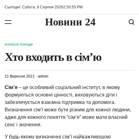
Перейти
Сьогодні: Субота, 8 Серпня 2026
2
:
50
:
56
PM
до
вмісту
Новини 24
КОРИСНІ ПОРАДИ
ОПУБЛІКУВАТИ
У
Хто входить в сім’ю
21 Вересня 2021
admin
Сім’я
– це особливий соціальний інститут, в якому
формуються основні цінності, виховуються діти і
забезпечується взаємна підтримка та допомога.
Визначення сім’ї може бути різним для кожної людини,
адже для кожного поняття “сім’я” може мати власний
сенс і значення.
У будь-якому визначенні сім’ї найважливішою