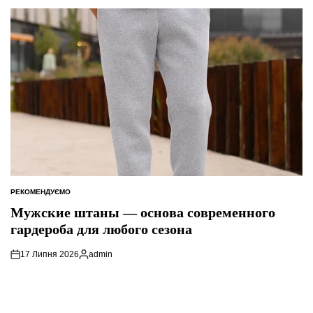
РЕКОМЕНДУЄМО
ОПУБЛІКУВАТИ
У
Мужские штаны — основа современного
гардероба для любого сезона
17 Липня 2026
admin
Опубліковано