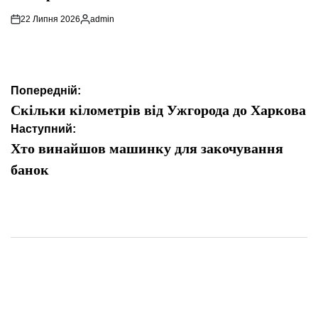
22 Липня 2026
admin
Опубліковано
Навігація
Попередній:
записів
Скільки кілометрів від Ужгорода до Харкова
Наступний:
Хто винайшов машинку для закочування
банок