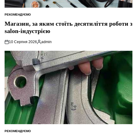
РЕКОМЕНДУЄМО
ОПУБЛІКУВАТИ
У
Магазин, за яким стоїть десятиліття роботи з
salon-індустрією
10 Серпня 2026
admin
Опубліковано
РЕКОМЕНДУЄМО
ОПУБЛІКУВАТИ