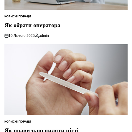
КОРИСНІ ПОРАДИ
ОПУБЛІКУВАТИ
У
Як обрати оператора
10 Лютого 2025
admin
Опубліковано
КОРИСНІ ПОРАДИ
ОПУБЛІКУВАТИ
У
Як правильно пиляти нігті