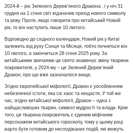
2024-й – рік Зеленого Дерев’яного Дракона , і у ніч 31
грудня на 1 січня світ відзначив прихід нового символу
та року. Проте, якщо говорити про китайський Новий
рік, то він наступить лише 10 лютого.
Відповідно до східного календаря, Новий рік у Китаї
залежить від руху Сонця та Місяця, тобто почнеться він
10 лютого, а закінчиться 28 січня 2025 року. За
китайськими звичаями це свято знаменує зміну тварини
покровителя, у 2024-му – це Зелений Дерев’яний
Дракон, про що вже зазначалося вище.
Згідно європейської міфології, Дракон є уособленням
небезпечної істоти, яка сіє хаос та нещастя. У той же
час, згідно китайської міфології, Дракон – одна з
найщасливіших тварин, символ мудрості та влади. Крім
того, ця тварина-покровитель є єдиним міфічним
персонажем китайського гороскопу, тому у цьому році
варто бути готовим до несподіваних подій, які можуть