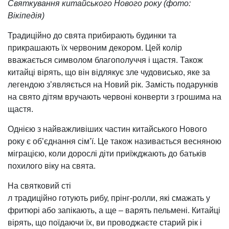
Святкування китайського Нового року (фото:
Вікіпедія)
Традиційно до свята прибирають будинки та
прикрашають їх червоним декором. Цей колір
вважається символом благополуччя і щастя. Також
китайці вірять, що він відлякує зле чудовисько, яке за
легендою з’являється на Новий рік. Замість подарунків
на свято дітям вручають червоні конверти з грошима на
щастя.
Однією з найважливіших частин китайського Нового
року є об’єднання сім’ї. Це також називається весняною
міграцією, коли дорослі діти приїжджають до батьків
похилого віку на свята.
На святковий сті
л традиційно готують рибу, прінг-ролли, які смажать у
фритюрі або запікають, а ще – варять пельмені. Китайці
вірять, що поїдаючи їх, ви проводжаєте старий рік і