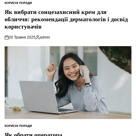
КОРИСНІ ПОРАДИ
ОПУБЛІКУВАТИ
У
Як вибрати сонцезахисний крем для
обличчя: рекомендації дерматологів і досвід
користувачів
26 Травня 2025
admin
Опубліковано
КОРИСНІ ПОРАДИ
ОПУБЛІКУВАТИ
У
Як обрати оператора