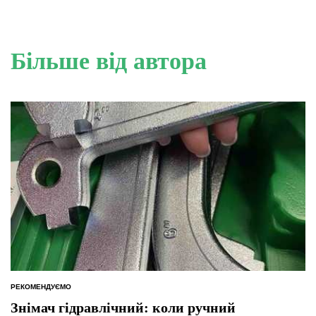
Більше від автора
РЕКОМЕНДУЄМО
ОПУБЛІКУВАТИ
У
Знімач гідравлічний: коли ручний