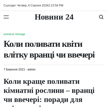
Перейти
Сьогодні: Четвер, 6 Серпня 2026
2
:
23
:
57
PM
до
вмісту
Новини 24
КОРИСНІ ПОРАДИ
ОПУБЛІКУВАТИ
У
Коли поливати квіти
влітку вранці чи ввечері
7 Березня 2021
admin
Коли краще поливати
кімнатні рослини – вранці
чи ввечері: поради для