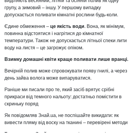
виділяють весняний, літній та осінній полив як одну
групу, а зимовий – іншу. У першому випадку
допускається поливати кімнатні рослини будь-коли.
Єдине обмеження –
це якість води
. Вона, як мінімум,
повинна відстоятися і нагрітися до кімнатної
температури. Також не допускається літньої спеки лити
воду на листя – це загрожує опіком.
Взимку домашні квіти краще поливати лише вранці.
Вечірній полив може спровокувати появу гнилі, а через
день зайва волога може випаруватися.
Раніше ми писали про те, який засіб врятує срібні
прикраси від темного нальоту: достатньо помістити в
скриньку поряд
Як повідомляв Знай.ua, не поспішайте викидати: як
вивести пляму від воску на тканині – перевірені методи