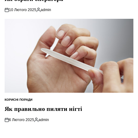
10 Лютого 2025
admin
Опубліковано
КОРИСНІ ПОРАДИ
ОПУБЛІКУВАТИ
У
Як правильно пиляти нігті
6 Лютого 2025
admin
Опубліковано