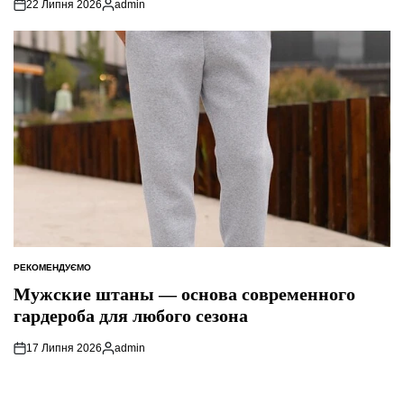
22 Липня 2026
admin
Опубліковано
РЕКОМЕНДУЄМО
ОПУБЛІКУВАТИ
У
Мужские штаны — основа современного
гардероба для любого сезона
17 Липня 2026
admin
Опубліковано