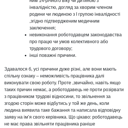
ним 14-річного віку чи дитиною з
інвалідністю, догляд за хворим членом
родини чи людиною з І групою інвалідності
,згідно підтвердженим медичним
заключення;
невиконання роботодавцем законодавства
про працю чи умов колективного або
трудового договору;
інші поважні причини.
Здавалося б, усі причини дуже різні, але вони мають
спільну ознаку – неможливість працівника далі
виконувати свою роботу. Проте ,звичайно, навіть якщо
таких причин немає, а роботодавець не проти розірвати
з працівником трудові відносини, то звільнення за
згодою сторін може відбутись у той же день, коли
людина виявила таке бажання та написала відповідну
заяву на ім’я свого керівника. Що цікаво: роботодавець
не має права звільняти працівника раніше