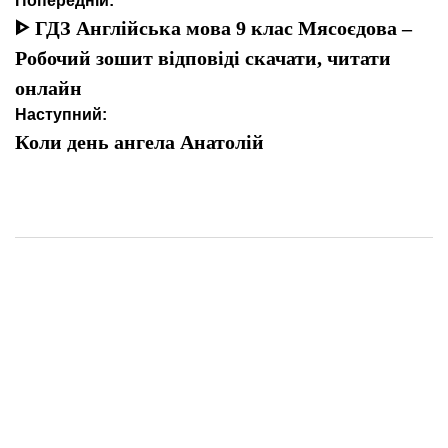
Навігація
Попередній:
записів
ᐈ ГДЗ Англійська мова 9 клас Мясоєдова –
Робочий зошит відповіді скачати, читати
онлайн
Наступний:
Коли день ангела Анатолій