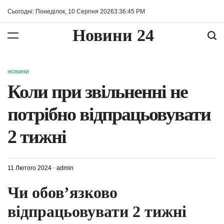
Перейти
Сьогодні: Понеділок, 10 Серпня 2026
3
:
36
:
46
PM
до
вмісту
Новини 24
НОВИНИ
ОПУБЛІКУВАТИ
У
Коли при звільненні не
потрібно відпрацьовувати
2 тижні
11 Лютого 2024
admin
Чи обов’язково
відпрацьовувати 2 тижні