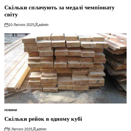
ОПУБЛІКУВАТИ
У
Скільки сплачують за медалі чемпіонату
світу
10 Лютого 2025
admin
Опубліковано
НОВИНИ
ОПУБЛІКУВАТИ
У
Скільки рейок в одному кубі
5 Лютого 2025
admin