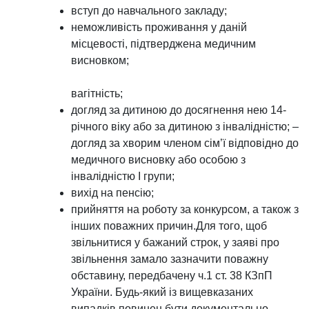
вступ до навчального закладу;
неможливість проживання у даній
місцевості, підтверджена медичним
висновком;
вагітність;
догляд за дитиною до досягнення нею 14-
річного віку або за дитиною з інвалідністю; –
догляд за хворим членом сім’ї відповідно до
медичного висновку або особою з
інвалідністю I групи;
вихід на пенсію;
прийняття на роботу за конкурсом, а також з
інших поважних причин.Для того, щоб
звільнитися у бажаний строк, у заяві про
звільнення замало зазначити поважну
обставину, передбачену ч.1 ст. 38 КЗпП
України. Будь-який із вищевказаних
випадків повинен бути документально