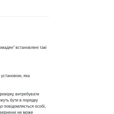
омадян” встановлені такі
ю установою, яка
ревірку, витребувати
ожуть бути в порядку
що повідомляється особі,
зверненні не може