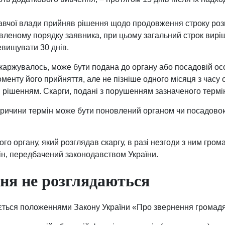
онавчої влади прийняв рішення щодо продовження строку роз
овленому порядку заявника, при цьому загальний строк вир
евищувати 30 днів.
каржувалось, може бути подана до органу або посадовій ос
оменту його прийняття, але не пізніше одного місяця з час
рішенням. Скарги, подані з порушенням зазначеного термін
ричини термін може бути поновлений органом чи посадово
о органу, який розглядав скаргу, в разі незгоди з ним гро
ін, передбачений законодавством України.
ня не розглядаються
ється положеннями Закону України «Про звернення громад