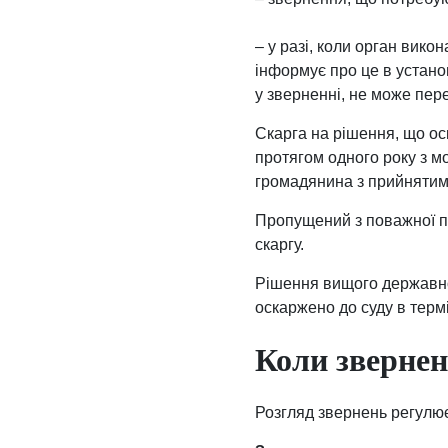
– у разі, коли орган вик
інформує про це в устан
у зверненні, не може пер
Скарга на рішення, що ос
протягом одного року з м
громадянина з прийнятим 
Пропущений з поважної п
скаргу.
Рішення вищого державног
оскаржено до суду в терм
Коли звернен
Розгляд звернень регулю