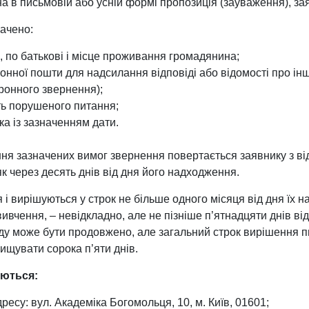
а в письмовій або усній формі пропозиція (зауваження), зая
начено:
я, по батькові і місце проживання громадянина;
онної пошти для надсилання відповіді або відомості про інші
ронного звернення);
ть порушеного питання;
ка із зазначенням дати.
я зазначених вимог звернення повертається заявнику з в
як через десять днів від дня його надходження.
 вирішуються у строк не більше одного місяця від дня їх над
вчення, – невідкладно, але не пізніше п’ятнадцяти днів від
яду може бути продовжено, але загальний строк вирішення 
ищувати сорока п’яти днів.
аються:
ресу: вул. Академіка Богомольця, 10, м. Київ, 01601;