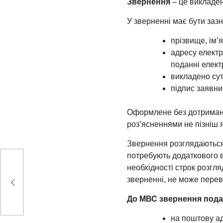
Звернення
– це викладен
У зверненні має бути заз
прізвище, ім’
адресу електр
поданні елект
викладено су
підпис заявни
Оформлене без дотриманн
роз’ясненнями не пізніш 
Звернення розглядаються і
потребують додаткового ви
необхідності строк розгл
зверненні, не може перев
До МВС звернення под
на поштову ад