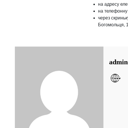
на адресу елек
на телефонну 
через скриньк
Богомольця, 10
admin