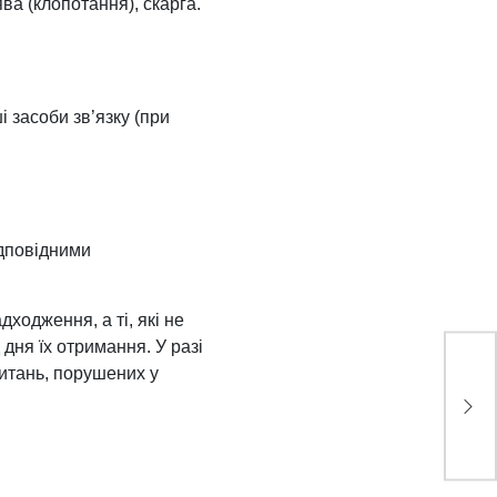
ва (клопотання), скарга.
 засоби зв’язку (при
ідповідними
ходження, а ті, які не
 дня їх отримання. У разі
питань, порушених у