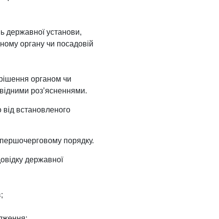
нь державної установи,
дному органу чи посадовій
 рішення органом чи
овідними роз’ясненнями.
 від встановленого
у першочерговому порядку.
довідку державної
;
одження;