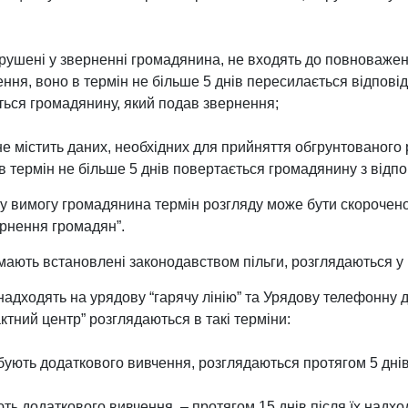
порушені у зверненні громадянина, не входять до повноваже
ння, воно в термін не більше 5 днів пересилається відпові
ться громадянину, який подав звернення;
 не містить даних, необхідних для прийняття обгрунтованого
 термін не більше 5 днів повертається громадянину з відп
у вимогу громадянина термін розгляду може бути скорочено
ернення громадян”.
мають встановлені законодавством пільги, розглядаються 
надходять на урядову “гарячу лінію” та Урядову телефонну 
ктний центр” розглядаються в такі терміни:
ебують додаткового вивчення, розглядаються протягом 5 днів
ть додаткового вивчення, – протягом 15 днів після їх надх