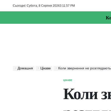
Перейти
Сьогодні: Субота, 8 Серпня 2026
3
:
11
:
58
PM
до
вмісту
Ко
Домашня
Цікаве
Коли звернення не розглядають
ЦІКАВЕ
ОПУБЛІКУВАТИ
У
Коли з