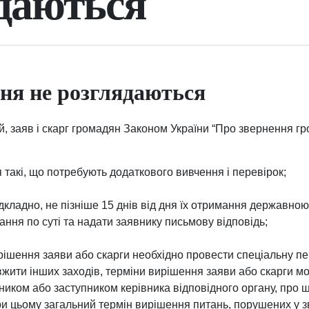
даються
ня не розглядаються
, заяв і скарг громадян Законом України “Про звернення гр
 такі, що потребують додаткового вивчення і перевірок;
ідкладно, не пізніше 15 днів від дня їх отримання державно
ання по суті та надати заявнику письмову відповідь;
ирішення заяви або скарги необхідно провести спеціальну пе
вжити інших заходів, терміни вирішення заяви або скарги м
ником або заступником керівника відповідного органу, про 
ри цьому загальний термін вирішення питань, порушених у 