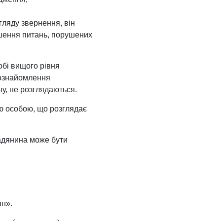
гляду звернення, він
ішення питань, порушених
обі вищого рівня
у ознайомлення
у, не розглядаються.
ю особою, що розглядає
мадянина може бути
ян».