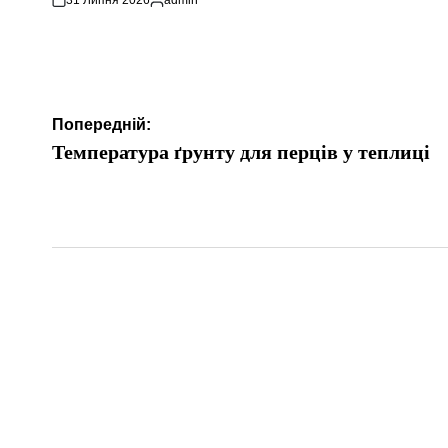
Опубліковано
Навігація
Попередній:
записів
Температура ґрунту для перців у теплиці