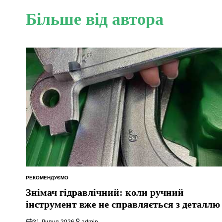
Більше від автора
РЕКОМЕНДУЄМО
ОПУБЛІКУВАТИ
У
Знімач гідравлічний: коли ручний
інструмент вже не справляється з деталлю
31 Липня 2026
admin