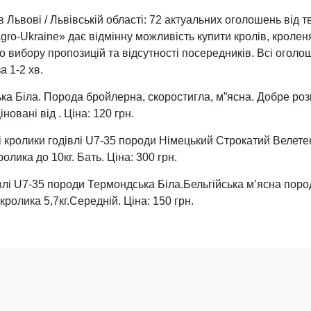
 Львові / Львівській області: 72 актуальних оголошень від т
gro-Ukraine» дає відмінну можливість купити кролів, кролен
о вибору пропозицій та відсутності посередників. Всі огол
а 1-2 хв.
а Біла. Порода бройлерна, скоростигла, м”ясна. Добре роз
новані від . Ціна: 120 грн.
 кролики годівлі U7-35 породи Німецький Строкатий Велете
олика до 10кг. Бать. Ціна: 300 грн.
влі U7-35 породи Термондська Біла.Бельгійська м’ясна пор
ролика 5,7кг.Середній. Ціна: 150 грн.