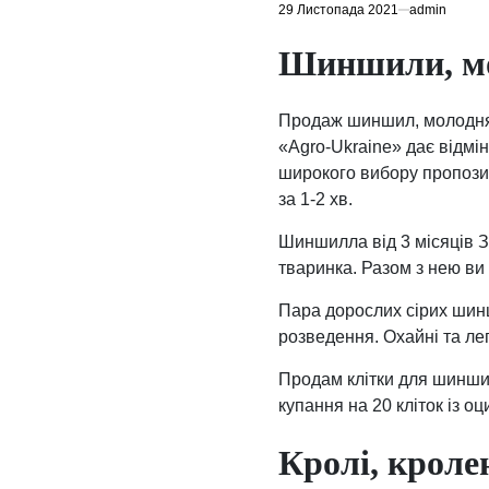
29 Листопада 2021
admin
Шиншили, м
Продаж шиншил, молодняк
«Agro-Ukraine» дає відмі
широкого вибору пропозиц
за 1-2 хв.
Шиншилла від 3 місяців З
тваринка. Разом з нею ви 
Пара дорослих сірих шинши
розведення. Охайні та легк
Продам клітки для шиншил 
купання на 20 кліток із оц
Кролі, кроле