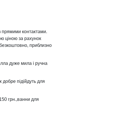
з прямими контактами.
ою ціною за рахунок
 безкоштовно, приблизно
лла дуже мила і ручна
ж добре підійдуть для
150 грн.,ванни для