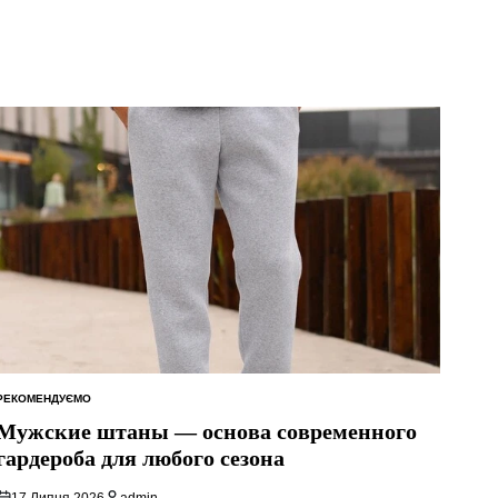
РЕКОМЕНДУЄМО
ОПУБЛІКУВАТИ
У
Мужские штаны — основа современного
гардероба для любого сезона
17 Липня 2026
admin