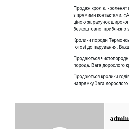
Продаж кролів, кроленят в
з прямими контактами. «A
ціною за рахунок широког
безкоштовно, приблизно з
Кролики породи Термонськ
готові до парування. Вакці
Продаються чистопородні
порода. Вага дорослого кр
Продаються кролики годі
напрямку.Вага дорослого к
admin