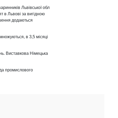
варинників Львівської обл
ят в Львові за вигідною
ошення додаються
множуються, в 3,5 місяці
нь. Виставкова Німецька
ода промислового