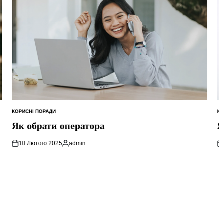
КОРИСНІ ПОРАДИ
ОПУБЛІКУВАТИ
У
Як обрати оператора
10 Лютого 2025
admin
Опубліковано