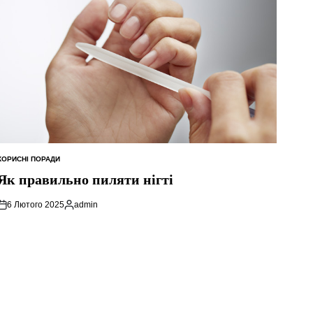
КОРИСНІ ПОРАДИ
ОПУБЛІКУВАТИ
У
Як правильно пиляти нігті
6 Лютого 2025
admin
Опубліковано