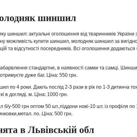
олодняк шиншил
у шиншил: актуальні оголошення від тваринників України 
нну можливість купити шиншил, молодняк шиншил за вигідн
ій та відсутності посередників. Всі оголошення додаються
абарвлення стандартне, в наявності самки та самці. Шинши
отримуєте дуже баг. Ціна: 550 грн.
л по 4 роки. Дають послід 2-3 рази в рік по 1-3 дитинча то
і в догляді, м. Ціна: 1000 грн.
б/у-500 грн оптом 50 шт.,піддони нові-10 шт. із профіля по 
инковки,метал. по. Ціна: 500 грн.
нята в Львівській обл