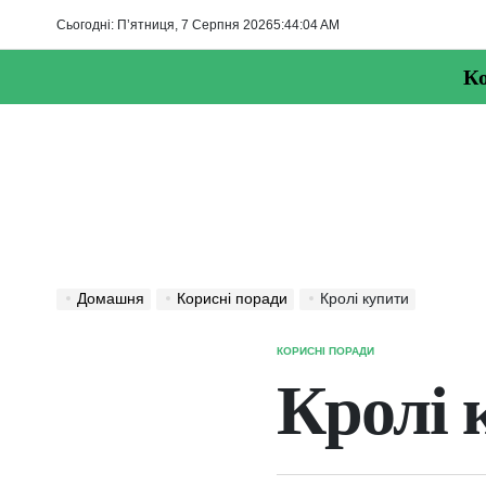
Перейти
Сьогодні: П’ятниця, 7 Серпня 2026
5
:
44
:
05
AM
до
вмісту
Ко
Домашня
Корисні поради
Кролі купити
КОРИСНІ ПОРАДИ
ОПУБЛІКУВАТИ
У
Кролі 