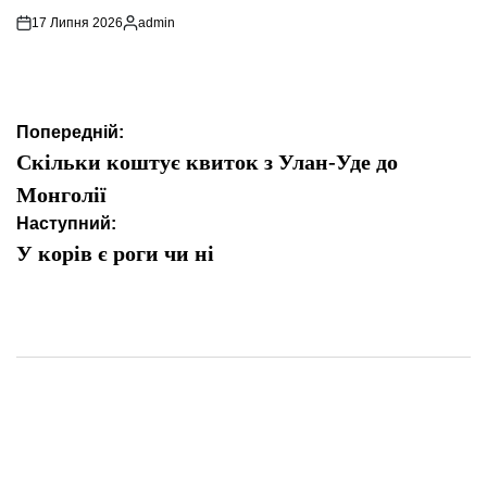
17 Липня 2026
admin
Опубліковано
Навігація
Попередній:
записів
Скільки коштує квиток з Улан-Уде до
Монголії
Наступний:
У корів є роги чи ні