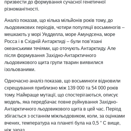
призвести до формування сучасної генетичної
різноманітності.
Аналіз показав, що кілька мільйонів років тому, до
льодовикових періодів, чотири популяції восьминогів –
мешкають у морі Уедделла, море Амундсена, море
Росса і в Східній Антарктиді – були пов’язані
океанськими течіями, що оточують Антарктиду. Але
після формування Західно-Антарктичного
льодовикового щита групи тварин виявилися
ізольованими.
Одночасно аналіз показав, що восьминоги відновили
схрещування приблизно між 139 000 та 54 000 років
тому. Найкраще мутації, що спостерігаються, описує
модель, яка передбачає повне руйнування Західно-
Антарктичного льодовикового щита в цей час. Період
збігається з останнім міжльодовиком, коли, за оцінками
вчених, температура на планеті була на 0,5 ° С вище,
ніж зараз.