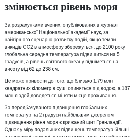
змінюється рівень моря
За розрахунками вчених, опублікованих в журналі
американської Національної академії наук, за
найгіршого сценарію розвитку подій, якщо темпи
викидів CO2 в атмосферу збережуться, до 2100 року
глобальна середня температура підвищиться на 5
градусів, а рівень світового океану підніметься на
висоту від 62 до 238 см.
Це може привести до того, що близько 1,79 млн
квадратних кілометрів суші опиняться під водою, а 187
млн людей доведеться міняти місце проживання.
За передбачуваного підвищення глобальних
температур на 2 градуси найбільшим джерелом
підвищення рівня моря є крижаний щит Гренландії.
Однак у міру подальших підвищень температур більші
антарктичні крижані щити гратимуть роль в глобальних