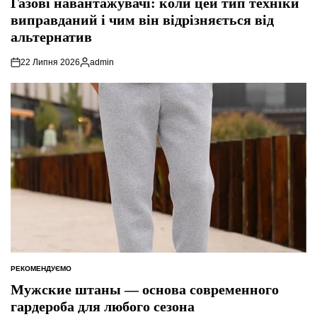
Газові навантажувачі: коли цей тип техніки
виправданий і чим він відрізняється від
альтернатив
22 Липня 2026
admin
Опубліковано
РЕКОМЕНДУЄМО
ОПУБЛІКУВАТИ
У
Мужские штаны — основа современного
гардероба для любого сезона