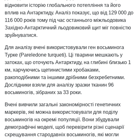
відновити історію глобального потепління та його
вплив на Антарктиду. Аналіз показує, що від 129 000 до
116 000 років тому під час останнього міжльодовика
Західно-Антарктичний льодовиковий щит міг повністю
зруйнуватися.
Для аналізу вчені використовували ген восьминога
Турке (Pareledone turqueti). Ці тварини мешкають у
затоках, що оточують Антарктиду, на глибині близько 1
км, харчуючись щетинистими хробаками,
ракоподібними та іншими дрібними безхребетними.
Дослідники взяли для аналізу зразки тканин 96
восьминогів, зібраних за 33 роки.
Вчені вивчили загальні закономірності генетичних
маркерів, які можна використовувати для поділу
восьминогів на окремі популяції. Вони збудували
демографічні моделі, щоб перевірити різні сценарії
схрещування стародавніх восьминогів, які могли