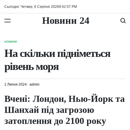
Перейти
Сьогодні: Четвер, 6 Серпня 2026
9
:
42
:
58
PM
до
вмісту
Новини 24
НОВИНИ
ОПУБЛІКУВАТИ
У
На скільки підніметься
рівень моря
1 Липня 2024
admin
Вчені: Лондон, Нью-Йорк та
Шанхай під загрозою
затоплення до 2100 року