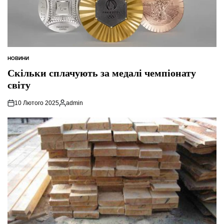
НОВИНИ
ОПУБЛІКУВАТИ
У
Скільки сплачують за медалі чемпіонату
світу
10 Лютого 2025
admin
Опубліковано