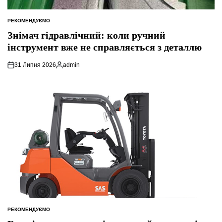
РЕКОМЕНДУЄМО
ОПУБЛІКУВАТИ
У
Знімач гідравлічний: коли ручний
інструмент вже не справляється з деталлю
31 Липня 2026
admin
Опубліковано
РЕКОМЕНДУЄМО
ОПУБЛІКУВАТИ
У