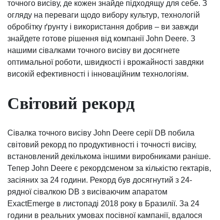
точного висіву, де кожен знайде підходящу для себе. З
огляду на переваги щодо вибору культур, технологій
обробітку ґрунту і використання добрив – ви завжди
знайдете готове рішення від компанії John Deere. З
нашими сівалками точного висіву ви досягнете
оптимальної роботи, швидкості і врожайності завдяки
високій ефективності і інноваційним технологіям.
Світовий рекорд
Сівалка точного висіву John Deere серії DB побила
світовий рекорд по продуктивності і точності висіву,
встановлений декількома іншими виробниками раніше.
Тепер John Deere є рекордсменом за кількістю гектарів,
засіяних за 24 години. Рекорд був досягнутий з 24-
рядної сівалкою DB з висіваючим апаратом
ExactEmerge в листопаді 2018 року в Бразилії. За 24
години в реальних умовах посівної кампанії, вдалося