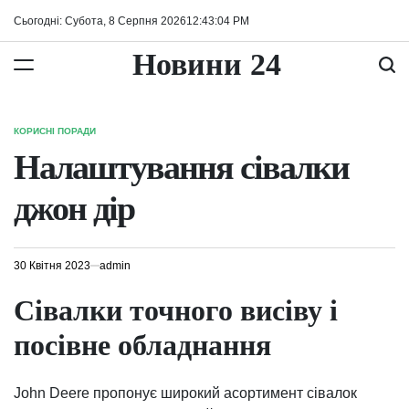
Перейти
Сьогодні: Субота, 8 Серпня 2026
12
:
43
:
04
PM
до
вмісту
Новини 24
КОРИСНІ ПОРАДИ
ОПУБЛІКУВАТИ
У
Налаштування сівалки
джон дір
30 Квітня 2023
admin
Сівалки точного висіву і
посівне обладнання
John Deere пропонує широкий асортимент сівалок