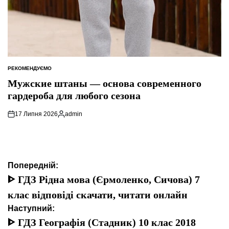
РЕКОМЕНДУЄМО
ОПУБЛІКУВАТИ
У
Мужские штаны — основа современного
гардероба для любого сезона
17 Липня 2026
admin
Опубліковано
Навігація
Попередній:
записів
ᐈ ГДЗ Рідна мова (Єрмоленко, Сичова) 7
клас відповіді скачати, читати онлайн
Наступний:
ᐈ ГДЗ Географія (Стадник) 10 клас 2018