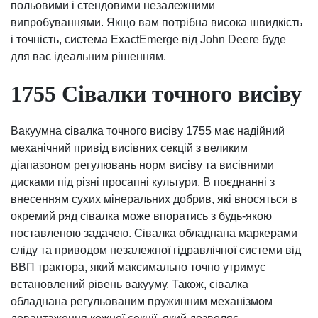
польовими і стендовими незалежними
випробуваннями. Якщо вам потрібна висока швидкість
і точність, система ExactEmerge від John Deere буде
для вас ідеальним рішенням.
1755 Сівалки точного висіву
Вакуумна сівалка точного висіву 1755 має надійний
механічний привід висівних секцій з великим
діапазоном регулювань норм висіву та висівними
дисками під різні просапні культури. В поєднанні з
внесенням сухих мінеральних добрив, які вносяться в
окремий ряд сівалка може впоратись з будь-якою
поставленою задачею. Сівалка обладнана маркерами
сліду та приводом незалежної гідравлічної системи від
ВВП трактора, який максимально точно утримує
встановлений рівень вакууму. Також, сівалка
обладнана регульованим пружинним механізмом