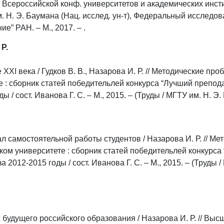
 Всероссийской конф. университетов и академических инсти
им. Н. Э. Баумана (Нац. исслед. ун-т), Федеральный исследо
е” РАН. – М., 2017. – .
 Р.
XI века / Гудков В. В., Назарова И. Р. // Методические пр
 : сборник статей победительлей конкурса “Лучший препод
 / сост. Иванова Г. С. – М., 2015. – (Труды / МГТУ им. Н. Э. 
 самостоятельной работы студентов / Назарова И. Р. // М
ком университете : сборник статей победительлей конкурс
а 2012-2015 годы / сост. Иванова Г. С. – М., 2015. – (Труды 
будущего российского образования / Назарова И. Р. // Вы