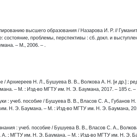
лированию высшего образования / Назарова И. Р. // Гумани
: состояние, проблемы, перспективы : сб. докл. и выступле
мана. – М., 2006. – .
 / Архиереев Н. Л., Бушуева В. В., Волкова А. Н. [и др.] ; р
мана. – М. : Изд-во МГТУ им. Н. Э. Баумана, 2017. – 185 с. – 
 : учеб. пособие / Бушуева В. В., Власов С. А., Губанов Н. Н
 им. Н. Э. Баумана. – М. : Изд-во МГТУ им. Н. Э. Баумана, 201
ния : учеб. пособие / Бушуева В. В., Власов С. А., Волкова А
 А. ; МГТУ им. Н. Э. Баумана. – М. : Изд-во МГТУ им. Н. Э. Ба