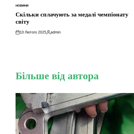
НОВИНИ
ОПУБЛІКУВАТИ
У
Скільки сплачують за медалі чемпіонату
світу
10 Лютого 2025
admin
Опубліковано
Більше від автора