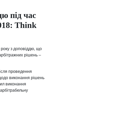
дю під час
018: Think
року з доповіддю, що
арбітражних рішень –
після проведення
 щодо виконання рішень
вил виконання
оарбітрабельну