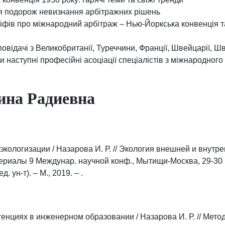
я подорож невизнання арбітражних рішень
фів про міжнародний арбітраж – Нью-Йоркська конвенція та
повідачі з Великобританії, Туреччини, Франції, Швейцарії, Шв
 наступні професійні асоціації спеціалістів з міжнародного
ина Радиевна
экологизации / Назарова И. Р. // Экология внешней и внут
ериалы 9 Междунар. научной конф., Мытищи-Москва, 29-30 м
. ун-т). – М., 2019. – .
нциях в инженерном образовании / Назарова И. Р. // Метод