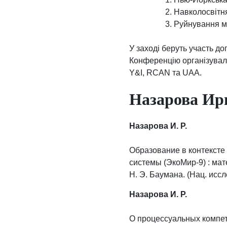
Навколосвітн
Руйнування мі
У заході беруть участь до
Конференцію організували
Y&I, RCAN та UAA.
Назарова Ир
Назарова И. Р.
Образование в контексте 
системы (ЭкоМир-9) : мат
Н. Э. Баумана. (Нац. исслед
Назарова И. Р.
О процессуальных компете