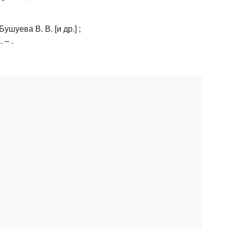
ушуева В. В. [и др.] ;
 – .