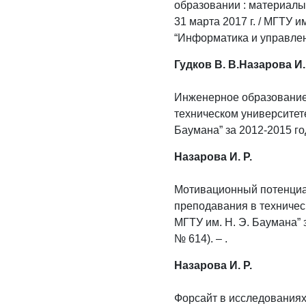
образовании : материалы
31 марта 2017 г. / МГТУ 
“Информатика и управлени
Гудков В. В.Назарова И.
Инженерное образование X
техническом университете
Баумана” за 2012-2015 годы
Назарова И. Р.
Мотивационный потенциал
преподавания в техничес
МГТУ им. Н. Э. Баумана” з
№ 614). – .
Назарова И. Р.
Форсайт в исследованиях 