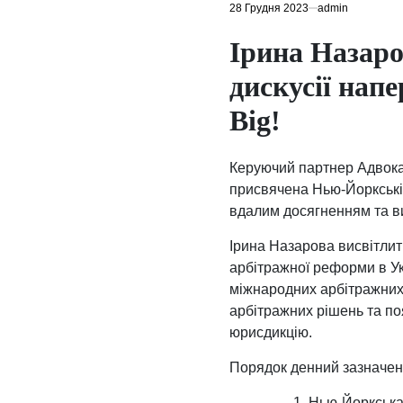
28 Грудня 2023
admin
Ірина Назаро
дискусії напе
Big!
Керуючий партнер Адвока
присвячена Нью-Йоркській
вдалим досягненням та в
Ірина Назарова висвітлит
арбітражної реформи в Ук
міжнародних арбітражних 
арбітражних рішень та по
юрисдикцію.
Порядок денний зазначено
Нью-Йоркська 