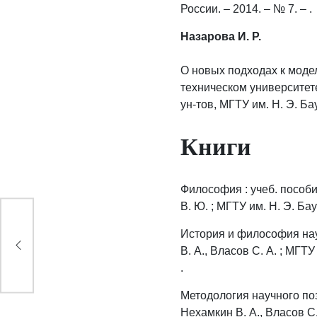
России. – 2014. – № 7. – .
Назарова И. Р.
О новых подходах к моде
техническом университете
ун-тов, МГТУ им. Н. Э. Бау
Книги
Философия : учеб. пособие
В. Ю. ; МГТУ им. Н. Э. Бау
История и философия науки
В. А., Власов С. А. ; МГТУ
.
Методология научного позна
Нехамкин В. А., Власов С.