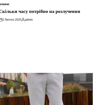
НОВИНИ
ОПУБЛІКУВАТИ
У
Скільки часу потрібно на розлучення
2 Лютого 2025
admin
Опубліковано