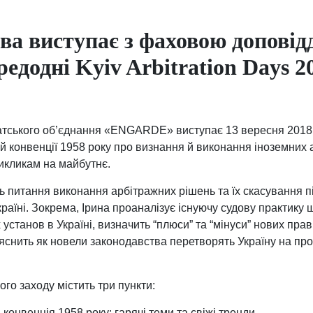
ва виступає з фаховою доповід
редодні Kyiv Arbitration Days 2
тського об’єднання «ENGARDE» виступає 13 вересня 2018 
 конвенції 1958 року про визнання й виконання іноземних 
икликам на майбутнє.
ь питання виконання арбітражних рішень та їх скасування 
раїні. Зокрема, Ірина проаналізує існуючу судову практику
установ в Україні, визначить “плюси” та “мінуси” нових пра
яснить як новели законодавства перетворять Україну на пр
го заходу містить три пункти:
конвенція 1958 року: гарячі теми та свіжі тренди