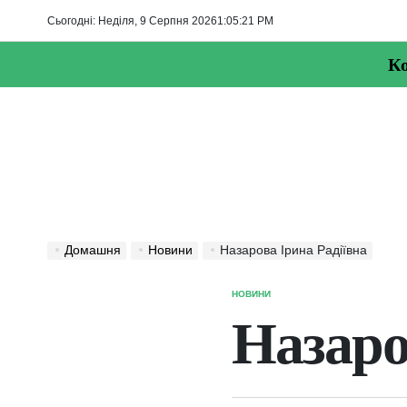
Перейти
Сьогодні: Неділя, 9 Серпня 2026
1
:
05
:
22
PM
до
вмісту
Ко
Домашня
Новини
Назарова Ірина Радіївна
НОВИНИ
ОПУБЛІКУВАТИ
У
Назаро