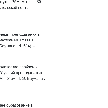
тутов РАН, Москва, 30-
вательский центр
облемы преподавания в
аватель МГТУ им. Н. Э.
Баумана ; № 614). – .
етодические проблемы
а “Лучший преподаватель
/ МГТУ им. Н. Э. Баумана ;
сшее образование в