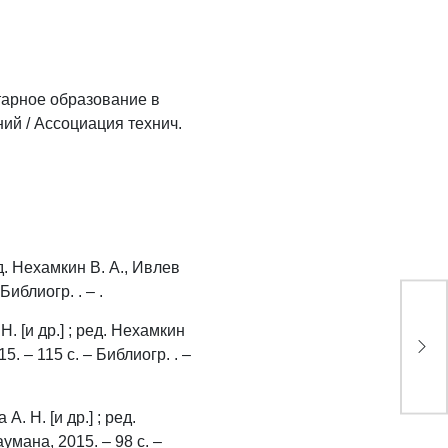
тарное образование в
ний / Ассоциация технич.
ед. Нехамкин В. А., Ивлев
Библиогр. . – .
. [и др.] ; ред. Нехамкин
5. – 115 с. – Библиогр. . –
. Н. [и др.] ; ред.
умана, 2015. – 98 с. –