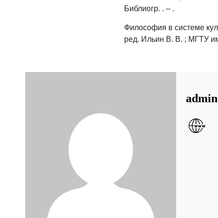
Библиогр. . – .
Философия в системе культу
ред. Ильин В. В. ; МГТУ и
admin