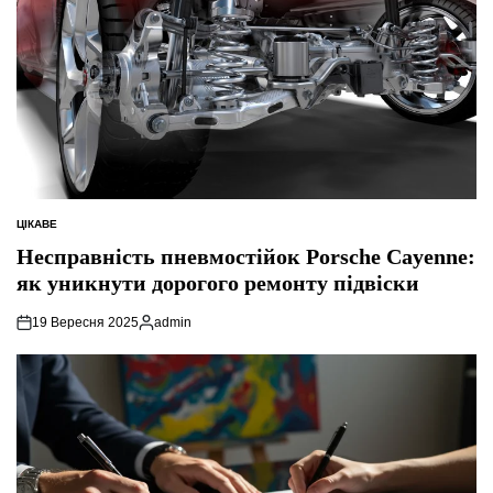
ЦІКАВЕ
ОПУБЛІКУВАТИ
У
Несправність пневмостійок Porsche Cayenne:
як уникнути дорогого ремонту підвіски
19 Вересня 2025
admin
Опубліковано