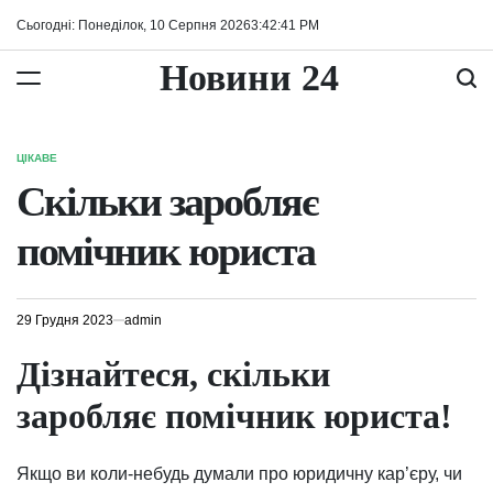
Перейти
Сьогодні: Понеділок, 10 Серпня 2026
3
:
42
:
42
PM
до
вмісту
Новини 24
ЦІКАВЕ
ОПУБЛІКУВАТИ
У
Скільки заробляє
помічник юриста
29 Грудня 2023
admin
Дізнайтеся, скільки
заробляє помічник юриста!
Якщо ви коли-небудь думали про юридичну кар’єру, чи