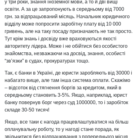
у три роки, знання іноземної мови, а то й дві вищі
освіти. А за це запропонують в середньому від 7000
грн. за відпрацьований місяць. Начальник юридичного
відділу може попросити заробітну плату від 10 000
гривень, але на таку посаду призначають не так просто.
Тут крім знань і досвіду вже враховуються якості
авторитету лідера. Може і не обійтися без особистого
знайомства, незважаючи на досвід, знання, особисті
“зв’язки” в судах, прокуратурах тощо.
Так, є банки в Україні, де юристи заробляють від 30000 і
набагато вище, але там інша система оплати. Скажімо
– відсоток від стягнення боргів за кредитом, який в
середньому становить 3-5%. Якщо, наприклад, юрист
банку повернув борг через суд 1000000, то і заробіток
складе 30-50 тисяч!
Якщо, все таки є нагода працевлаштуватися на більш
оплачувальну роботу, то у нагоді стане порада, як
звільнитися без відпрацювання з попереднього місця