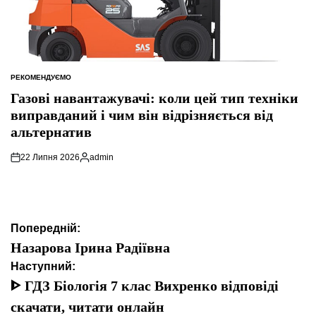
РЕКОМЕНДУЄМО
ОПУБЛІКУВАТИ
У
Газові навантажувачі: коли цей тип техніки
виправданий і чим він відрізняється від
альтернатив
22 Липня 2026
admin
Опубліковано
Навігація
Попередній:
записів
Назарова Ірина Радіївна
Наступний:
ᐈ ГДЗ Біологія 7 клас Вихренко відповіді
скачати, читати онлайн