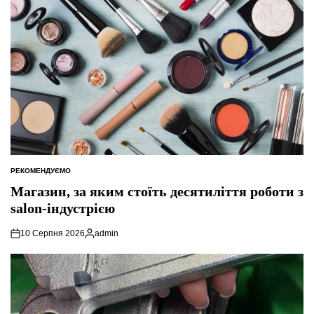
РЕКОМЕНДУЄМО
ОПУБЛІКУВАТИ
У
Магазин, за яким стоїть десятиліття роботи з
salon-індустрією
10 Серпня 2026
admin
Опубліковано