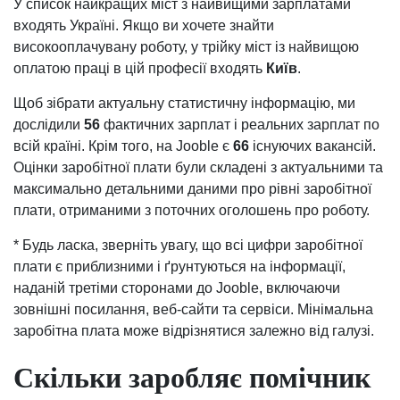
У список найкращих міст з найвищими зарплатами
входять Україні. Якщо ви хочете знайти
високооплачувану роботу, у трійку міст із найвищою
оплатою праці в цій професії входять
Київ
.
Щоб зібрати актуальну статистичну інформацію, ми
дослідили
56
фактичних зарплат і реальних зарплат по
всій країні. Крім того, на Jooble є
66
існуючих вакансій.
Оцінки заробітної плати були складені з актуальними та
максимально детальними даними про рівні заробітної
плати, отриманими з поточних оголошень про роботу.
* Будь ласка, зверніть увагу, що всі цифри заробітної
плати є приблизними і ґрунтуються на інформації,
наданій третіми сторонами до Jooble, включаючи
зовнішні посилання, веб-сайти та сервіси. Мінімальна
заробітна плата може відрізнятися залежно від галузі.
Скільки заробляє помічник