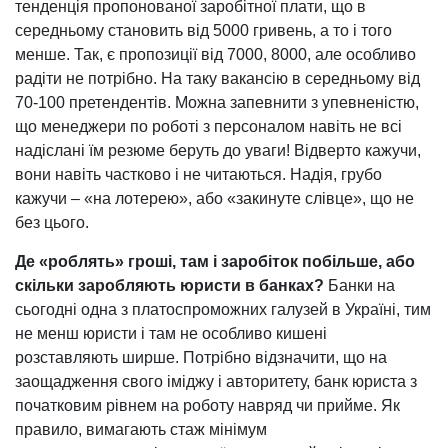
тенденція пропонованої заробітної плати, що в
середньому становить від 5000 гривень, а то і того
менше. Так, є пропозиції від 7000, 8000, але особливо
радіти не потрібно. На таку вакансію в середньому від
70-100 претендентів. Можна запевнити з упевненістю,
що менеджери по роботі з персоналом навіть не всі
надіслані їм резюме беруть до уваги! Відверто кажучи,
вони навіть частково і не читаються. Надія, грубо
кажучи – «на лотерею», або «закинуте слівце», що не
без цього.
Де «роблять» гроші, там і заробіток побільше, або
скільки заробляють юристи в банках?
Банки на
сьогодні одна з платоспроможних галузей в Україні, тим
не менш юристи і там не особливо кишені
розставляють ширше. Потрібно відзначити, що на
заощадження свого іміджу і авторитету, банк юриста з
початковим рівнем на роботу навряд чи прийме. Як
правило, вимагають стаж мінімум