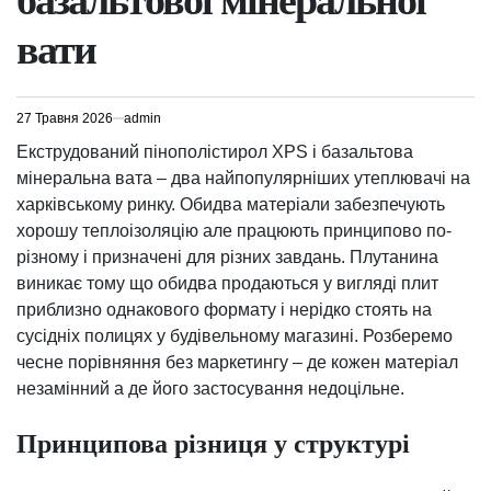
базальтової мінеральної
вати
27 Травня 2026
admin
Екструдований пінополістирол XPS і базальтова
мінеральна вата – два найпопулярніших утеплювачі на
харківському ринку. Обидва матеріали забезпечують
хорошу теплоізоляцію але працюють принципово по-
різному і призначені для різних завдань. Плутанина
виникає тому що обидва продаються у вигляді плит
приблизно однакового формату і нерідко стоять на
сусідніх полицях у будівельному магазині. Розберемо
чесне порівняння без маркетингу – де кожен матеріал
незамінний а де його застосування недоцільне.
Принципова різниця у структурі