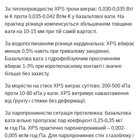
За теплопровідністю XPS трохи виграє: 0,030-0,035 Вт/
м·К проти 0,035-0,042 Вт/м·К у базальтової вати. На
практиці різниця компенсується збільшенням товщини
вати на 10-15 мм при тій самій вартості.
За водопоглинанням різниця кардинальна: XPS вбирає
менше 0,5% навіть при тривалому зануренні.
Базальтова вата з гідрофобізуючим просоченням
вбирає 1-3% при короткочасному контакті і значно
більше без захисту.
За міцністю на стиск XPS виграє суттєво: 200-500 кПа
проти 10-80 кПа у вати. XPS витримує навантаження
від ґрунту і стяжки без деформації.
За паропроникністю ситуація протилежна: базальтова
вата вільно пропускає пар коефіцієнт 0,25-0,35 мг/
м·год·Па. XPS практично паронепроникний – 0,002-
0,005 мг/м·год·Па. Для паропроникних стін з газоблоку і