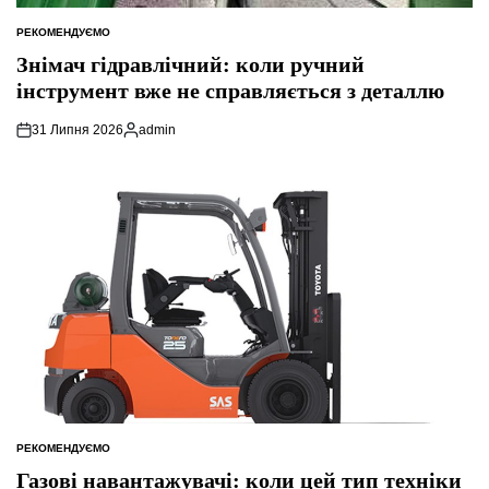
РЕКОМЕНДУЄМО
ОПУБЛІКУВАТИ
У
Знімач гідравлічний: коли ручний
інструмент вже не справляється з деталлю
31 Липня 2026
admin
Опубліковано
РЕКОМЕНДУЄМО
ОПУБЛІКУВАТИ
У
Газові навантажувачі: коли цей тип техніки