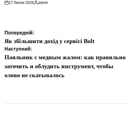
17 Липня 2026
admin
Опубліковано
Навігація
Попередній:
записів
Як збільшити дохід у сервісі Bolt
Наступний:
Паяльник с медным жалом: как правильно
заточить и облудить инструмент, чтобы
олово не скатывалось