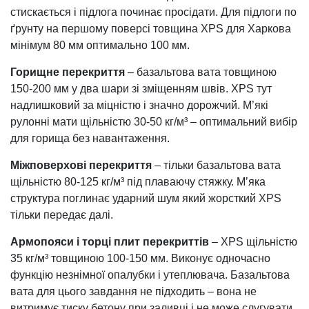
стискається і підлога починає просідати. Для підлоги по
ґрунту на першому поверсі товщина XPS для Харкова
мінімум 80 мм оптимально 100 мм.
Горищне перекриття
– базальтова вата товщиною
150-200 мм у два шари зі зміщенням швів. XPS тут
надлишковий за міцністю і значно дорожчий. М’які
рулонні мати щільністю 30-50 кг/м³ – оптимальний вибір
для горища без навантаження.
Міжповерхові перекриття
– тільки базальтова вата
щільністю 80-125 кг/м³ під плаваючу стяжку. М’яка
структура поглинає ударний шум який жорсткий XPS
тільки передає далі.
Армопояси і торці плит перекриттів
– XPS щільністю
35 кг/м³ товщиною 100-150 мм. Виконує одночасно
функцію незнімної опалубки і утеплювача. Базальтова
вата для цього завдання не підходить – вона не
витримує тиску бетону при заливці і не може слугувати