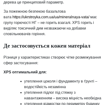
дерева це принциповий параметр.
За пожежною безпекою базальтова
вата
https://ukrstroyka.com.ua/ua/mineralnaya-vata/
має
групу горючості НГ – не горить взагалі. XPS горить і
виділяє токсичний дим незважаючи на добавки
сповільнювачів горіння.
Де застосовується кожен матеріал
Різниця у характеристиках створює чітке розмежування
сфер застосування:
XPS оптимальний для:
утеплення цоколя і фундаменту в ґрунті –
водостійкість незамінна
утеплення підлог під стяжку з
навантаженням – висока міцність необхідна
утеплення відмостки по периметру будинку