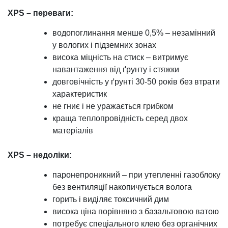
XPS – переваги:
водопоглинання менше 0,5% – незамінний
у вологих і підземних зонах
висока міцність на стиск – витримує
навантаження від ґрунту і стяжки
довговічність у ґрунті 30-50 років без втрати
характеристик
не гниє і не уражається грибком
краща теплопровідність серед двох
матеріалів
XPS – недоліки:
паронепроникний – при утепленні газоблоку
без вентиляції накопичується волога
горить і виділяє токсичний дим
висока ціна порівняно з базальтовою ватою
потребує спеціального клею без органічних