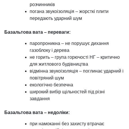
розчинників
погана звукоізоляція – жорсткі плити
передають ударний шум
Базальтова вата – переваги:
паропроникна – не порушує дихання
газоблоку і дерева
не горить – група горючості НГ – критично
для житлового будівництва
відмінна звукоізоляція – поглинає ударний і
повітряний шум
екологічно безпечна
широкий вибір щільностей під різні
завдання
Базальтова вата – недоліки:
при намоканні без захисту втрачає