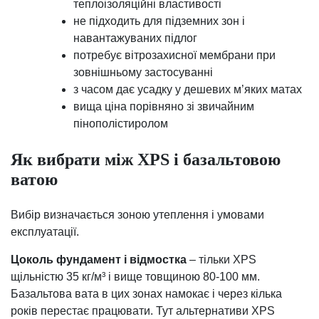
теплоізоляційні властивості
не підходить для підземних зон і
навантажуваних підлог
потребує вітрозахисної мембрани при
зовнішньому застосуванні
з часом дає усадку у дешевих м’яких матах
вища ціна порівняно зі звичайним
пінополістиролом
Як вибрати між XPS і базальтовою
ватою
Вибір визначається зоною утеплення і умовами
експлуатації.
Цоколь фундамент і відмостка
– тільки XPS
щільністю 35 кг/м³ і вище товщиною 80-100 мм.
Базальтова вата в цих зонах намокає і через кілька
років перестає працювати. Тут альтернативи XPS