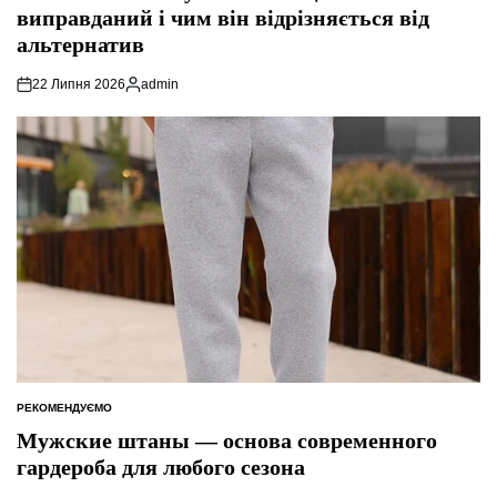
виправданий і чим він відрізняється від
альтернатив
22 Липня 2026
admin
Опубліковано
РЕКОМЕНДУЄМО
ОПУБЛІКУВАТИ
У
Мужские штаны — основа современного
гардероба для любого сезона