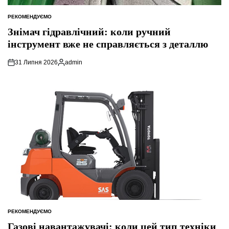
РЕКОМЕНДУЄМО
ОПУБЛІКУВАТИ
У
Знімач гідравлічний: коли ручний
інструмент вже не справляється з деталлю
31 Липня 2026
admin
Опубліковано
РЕКОМЕНДУЄМО
ОПУБЛІКУВАТИ
У
Газові навантажувачі: коли цей тип техніки