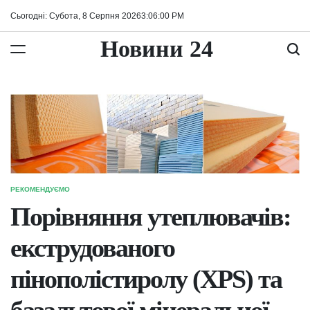
Перейти
Сьогодні: Субота, 8 Серпня 2026
3
:
06
:
01
PM
до
вмісту
Новини 24
РЕКОМЕНДУЄМО
ОПУБЛІКУВАТИ
У
Порівняння утеплювачів:
екструдованого
пінополістиролу (XPS) та