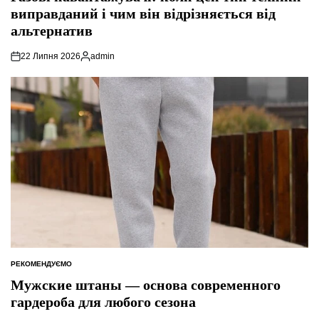
виправданий і чим він відрізняється від
альтернатив
22 Липня 2026
admin
Опубліковано
РЕКОМЕНДУЄМО
ОПУБЛІКУВАТИ
У
Мужские штаны — основа современного
гардероба для любого сезона