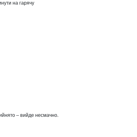
инути на гарячу
рийнято – вийде несмачно.