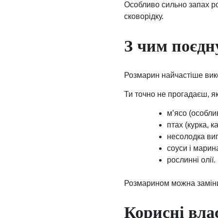
Особливо сильно запах ро
сковорідку.
З чим поєдн
Розмарин найчастіше вико
Ти точно не прогадаєш, я
м’ясо (особли
птах (курка, к
несолодка випі
соуси і марин
рослинні олії.
Розмарином можна замінит
Корисні вла