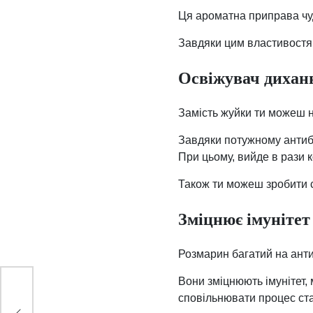
Ця ароматна приправа чуд
Завдяки цим властивостям
Освіжувач дихан
Замість жуйки ти можеш н
Завдяки потужному антиба
При цьому, вийде в рази 
Також ти можеш зробити 
Зміцнює імунітет
Розмарин багатий на анти
Вони зміцнюють імунітет, 
сповільнювати процес ста