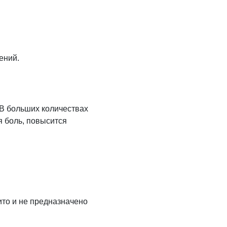
ений.
 В больших количествах
я боль, повысится
ито и не предназначено