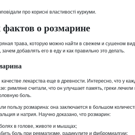
повідали про корисні властивості куркуми.
 фактов о розмарине
яная трава, которую можно найти в свежем и сушеном виде
 зачем добавлять его в еду и как правильно это делать.
змарина
 качестве лекарства еще в древности. Интересно, что у ка
зе: римляне считали, что он улучшает память, греки лечили
оловную боль.
и пользу розмарина: она заключается в большом количест
кальция и натрия. Научно доказано, что розмарин:
болях в голове, животе и мышцах;
абить боль при ревматизме, радикулите и фибромиалгии;