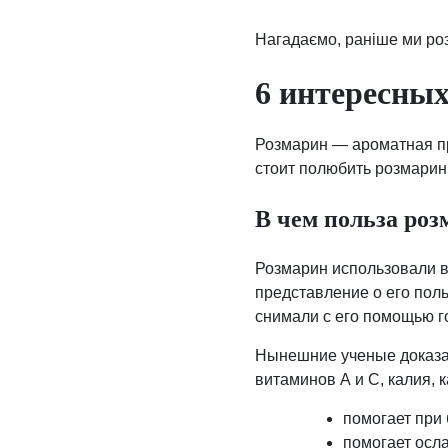
Нагадаємо, раніше ми роз
6 интересных
Розмарин — ароматная пр
стоит полюбить розмарин,
В чем польза ро
Розмарин использовали в
представление о его поль
снимали с его помощью г
Нынешние ученые доказал
витаминов А и С, калия, 
помогает при 
помогает осл