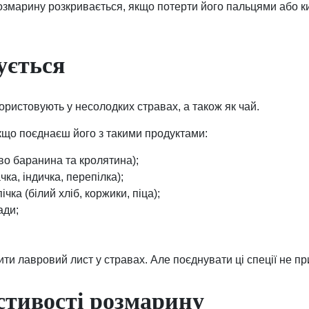
змарину розкривається, якщо потерти його пальцями або к
ується
ристовують у несолодких стравах, а також як чай.
кщо поєднаєш його з такими продуктами:
во баранина та кролятина);
ачка, індичка, перепілка);
чка (білий хліб, коржики, піца);
ади;
и лавровий лист у стравах. Але поєднувати ці спеції не п
стивості розмарину