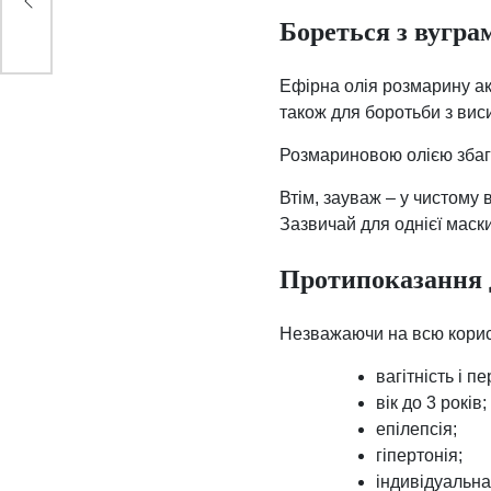
Бореться з вугра
Ефірна олія розмарину ак
також для боротьби з ви
Розмариновою олією збага
Втім, зауваж – у чистому 
Зазвичай для однієї маски
Протипоказання 
Незважаючи на всю корист
вагітність і пе
вік до 3 років;
епілепсія;
гіпертонія;
індивідуальна