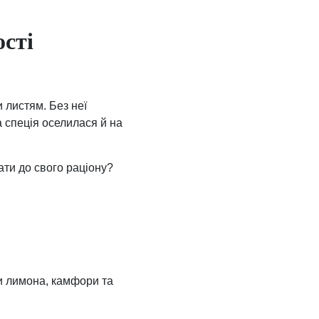
ості
 листям. Без неї
а спеція оселилася й на
ати до свого раціону?
и лимона, камфори та