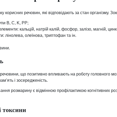
ку корисних речовин, які відповідають за стан організму. Зо
упи B, C, K, PP;
лементи: кальцій, натрій калій, фосфор, залізо, магній, цинк
ти: лінолева, олеїнова, триптофан та ін.
вини.
ть
 речовини, що позитивно впливають на роботу головного моз
м’ять і зосередженість.
вання розмарину є відмінною профілактикою когнітивних роз
і токсини