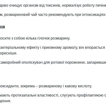
ово очищує організм від токсинів, нормалізує роботу печінк
, розмариновий чай часто рекомендують при інтоксикаціях 
ня
осити з собою кілька гілочок розмарину.
ктеріальному ефекту і приємному аромату, він впорається 
корисніше.
саморобний ополіскувач для ротової порожнини, запаривши
оксиданти, зокрема – розмаринову і кавову кислоту.
мають протизапальні властивості, слугують профілактикою он
ріння.