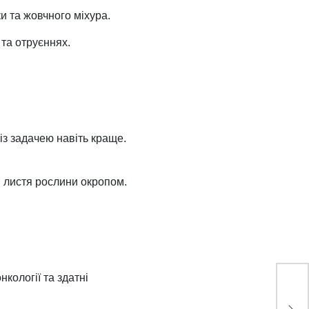
и та жовчного міхура.
та отруєннях.
із задачею навіть краще.
 листя рослини окропом.
кології та здатні