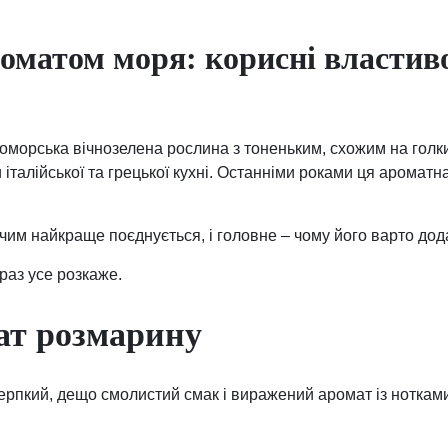
оматом моря: корисні властив
морська вічнозелена рослина з тоненьким, схожим на голки
італійської та грецької кухні. Останніми роками ця ароматн
 чим найкраще поєднується, і головне – чому його варто дод
раз усе розкаже.
ат розмарину
ерпкий, дещо смолистий смак і виражений аромат із ноткам