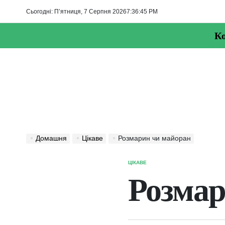
Перейти
Сьогодні: П’ятниця, 7 Серпня 2026
7
:
36
:
46
PM
до
вмісту
Ко
Домашня
Цікаве
Розмарин чи майоран
ЦІКАВЕ
ОПУБЛІКУВАТИ
У
Розмар