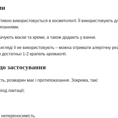
ми
тивно використовується в косметології. Її використовують 
сипаннями.
чують маски та креми, а також додають у ванни.
вигляді її не використовують – можна отримати алергічну ре
 достатньо 1-2 крапель аромаолії.
до застосування
ь, розмарин має і протипоказання. Зокрема, такі:
ріод лактації;
 непереносимість.