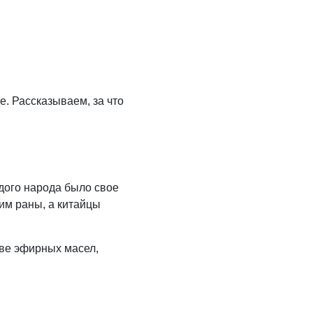
. Рассказываем, за что
ждого народа было свое
 им раны, а китайцы
ве эфирных масел,