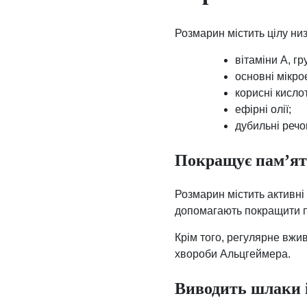
Розмарин містить цілу низ
вітаміни A, гр
основні мікрое
корисні кисло
ефірні олії;
дубильні речо
Покращує пам’я
Розмарин містить активні
допомагають покращити па
Крім того, регулярне вжи
хвороби Альцгеймера.
Виводить шлаки 