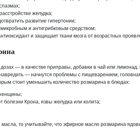
спазмах;
расстройстве желудка;
дотвратить развитие гипертонии;
имикробным и антигрибковым средством;
антиоксидант и защищает ткани мозга от возрастных проявл
рина
дозах — в качестве приправы, добавки в чай или лимонад.
 навредить — начнутся проблемы с пищеварением, головна
торым стоит уменьшить количество розмарина в блюдах:
женщины;
 болезни Крона, язвы желудка или колита;
масла, то учитывайте, что эфирное масло розмарина ядов