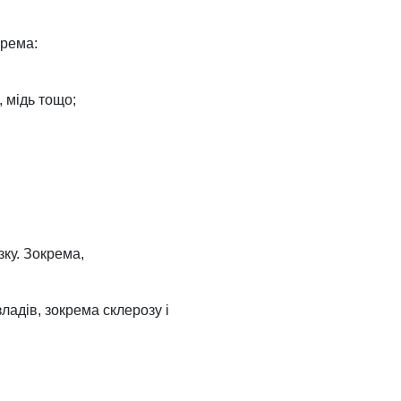
крема:
, мідь тощо;
ку. Зокрема,
ладів, зокрема склерозу і