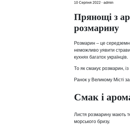
10 Серпня 2022
admin
Прянощі з ар
розмарину
Розмарин – це середземно
неможливо уявити страви 
кухнях багатох українців.
То як смакує розмарин, із
Ранок у Великому Місті за
Смак і аром
Листя розмарину мають т
морського бризу.