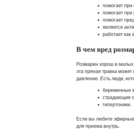
помогает при 
помогает при 
помогает пре
является ант
работает как 
В чем вред розма
Розмарин хорош в малых 
эта пряная травка может
давление. Есть люди, ко
беременные 
страдающие от
гипертоники.
Если вы любите эфирные 
для приема внутрь.