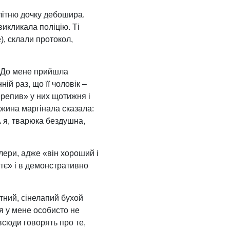
олітню дочку дебошира.
 викликала поліцію. Ті
), склали протокол,
с. До мене прийшла
ій раз, що її чоловік –
ерепив» у них щотижня і
ужина маргінала сказала:
А я, тварюка бездушна,
лери, адже «він хороший і
стє» і в демонстративно
ітний, сінелапий бухой
я у мене особисто не
 всюди говорять про те,