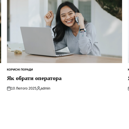
КОРИСНІ ПОРАДИ
ОПУБЛІКУВАТИ
У
Як обрати оператора
10 Лютого 2025
admin
Опубліковано