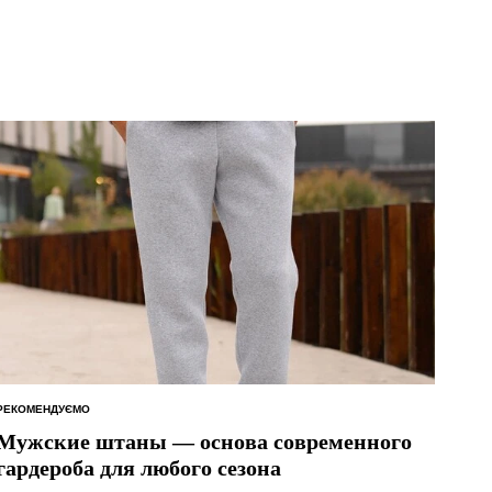
РЕКОМЕНДУЄМО
ОПУБЛІКУВАТИ
У
Мужские штаны — основа современного
гардероба для любого сезона