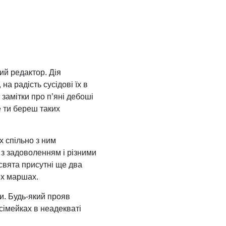
ий редактор. Дія
на радість сусідові їх в
 замітки про п’яні дебоші
е ти береш таких
х спільно з ним
а з задоволенням і різними
 свята присутні ще два
их маршах.
ки. Будь-який прояв
 сімейках в неадекваті