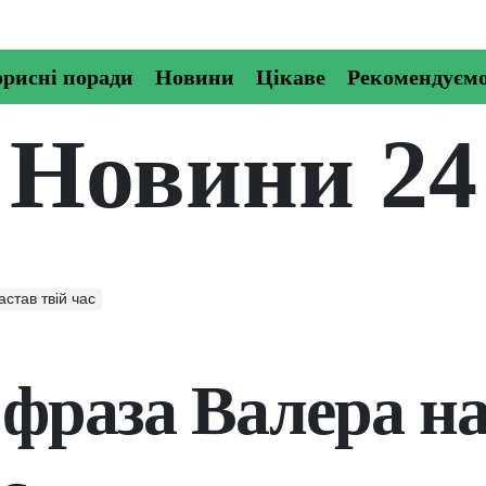
рисні поради
Новини
Цікаве
Рекомендуєм
Новини 24
став твій час
 фраза Валера н