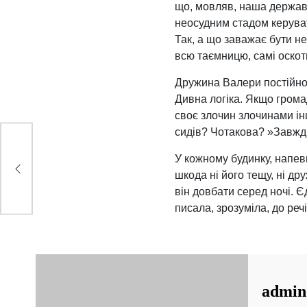
що, мовляв, наша держава
неосудним стадом керува
Так, а що заважає бути н
всю таємницю, самі оско
Дружина Валери постійно 
Дивна логіка. Якщо грома
своє злочин злочинами ін
сидів? Чотакова? »Завжди
У кожному будинку, напев
шкода ні його тещу, ні дру
він довбати серед ночі. Є
писала, зрозуміла, до речі
admin