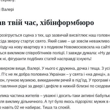
і Валері
ав твій час, хібінформбюро
розігрується сцена з тих, що зазвичай висвітлює наш головн
сіда зверху стартує свято. Який саме – це зовсім неважливо, 
еїзду на нову квартиру я з подивом Новомосковскла на сайті
ься викликом співробітників поліції. І завжди думала: «Ну д
 ні, фігуранти подібних статей насправді існують!
ерхом вище, Валері. У нього є дружина, дочка і теща. З усі
. П’є не як добра половина Украінан – у свята і «на денці», 
он, гучною музикою, викиданням речей в під’їзд. У програмі
тавляння рідні за двері і дефіле в нижній білизні по сходов
елика частина жителів – уважні і досить-таки активні бабуль
я виклику дільничного. А тут було якось підозріло: мужик в
хто навіть 02 не набирає. Тиша та спокій.