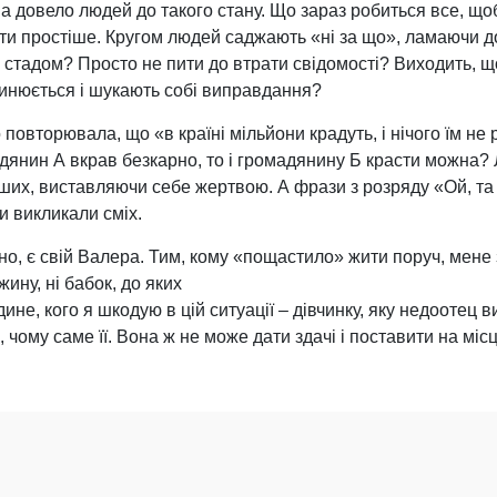
 довело людей до такого стану. Що зараз робиться все, щоб
ти простіше. Кругом людей саджають «ні за що», ламаючи д
е стадом? Просто не пити до втрати свідомості? Виходить,
тинюється і шукають собі виправдання?
повторювала, що «в країні мільйони крадуть, і нічого їм не 
дянин А вкрав безкарно, то і громадянину Б красти можна
ших, виставляючи себе жертвою. А фрази з розряду «Ой, та 
 викликали сміх.
но, є свій Валера. Тим, кому «пощастило» жити поруч, мене 
жину, ні бабок, до яких
дине, кого я шкодую в цій ситуації – дівчинку, яку недоотец
, чому саме її. Вона ж не може дати здачі і поставити на місц