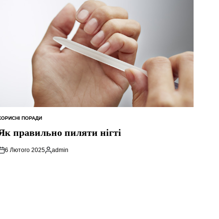
КОРИСНІ ПОРАДИ
ОПУБЛІКУВАТИ
У
Як правильно пиляти нігті
6 Лютого 2025
admin
Опубліковано