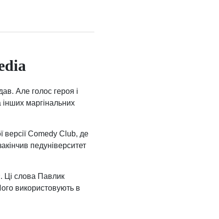
edia
дав. Але голос героя і
а інших маргінальних
 версії Comedy Club, де
закінчив педуніверситет
. Ці слова Павлик
 Його використовують в