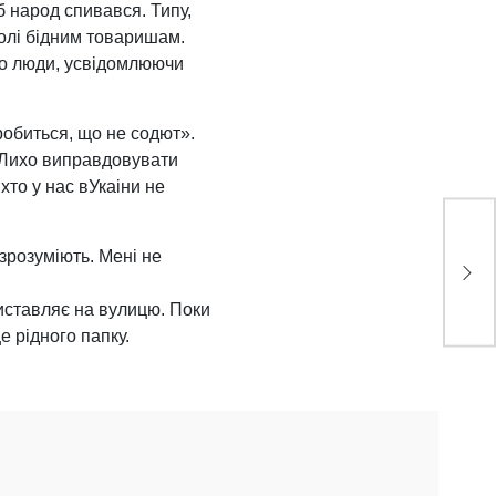
 народ спивався. Типу,
олі бідним товаришам.
 що люди, усвідомлюючи
робиться, що не содют».
? Лихо виправдовувати
хто у нас вУкаіни не
зрозуміють. Мені не
 виставляє на вулицю. Поки
е рідного папку.