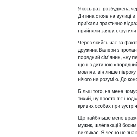
Якось раз, розбуджена чер
Дитина стояв на вулиці в к
приїхали практично відраз
прийняли заяву, скрутили 
Через якийсь час за факт
дружина Валери з прохання
порядний сім’янин, «ну п
що її з дитиною «порядни
мовляв, він лише півроку 
нічого не розумію. До кон
Більш того, на мене чому
тихий, ну просто п’є іно
кривих особах при зустріч
Що найбільше мене вражає
мужик, шлёпающій босими 
викликає. Я чесно не знаю