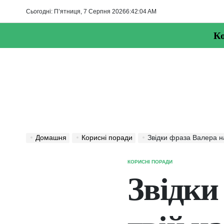
Перейти
Сьогодні: П’ятниця, 7 Серпня 2026
6
:
42
:
05
AM
до
вмісту
Ко
Домашня
Корисні поради
Звідки фраза Валера на
КОРИСНІ ПОРАДИ
ОПУБЛІКУВАТИ
У
Звідки