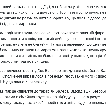
говий вакханалією в під’їзді, я побачила у вікні плаче мал
уртці і тапках о пів на другу ночі. Терпіння моє лопнуло, і я
у (ніколи не розуміла ниття аборигенів, що поліція довго їде
і відвезли маргінала.
ом події активізувалася опіка. І тут почався справжній фар
м написати в опіку, що такий дебош у них в перший і останн
ерепив, ну з ким не буває?». На мої заперечення, що цей «п
й сім’янин» виганяв на мороз уже разів чотири за місяць др
як звільнився з місць позбавлення волі, у нього адаптація. 
сенсусу ми тоді не прийшли.
сь ополчився весь під’їзд. Всі щиро шкодували сімейство Ва
ді». Ополчення виразилося в повному ігноруванні мого «здра
і. Ну да ладно, я переживу.
, так це співчуття до таких, як Валера. Відсидівши, безроб
ногами в сімейних труселях по під’їзду ну ніякого розумінн
, чому таких у нас в країні прийнято жаліти. Куди не плюнь,