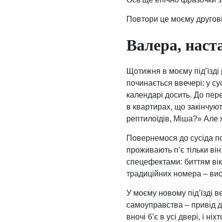
Повтори це моєму другов
Валера, наст
Щотижня в моєму під’їзді 
починається ввечері: у су
календарі досить. До пер
в квартирах, що закінчуют
рептилоїдів, Міша?» Але ж
Повернемося до сусіда пов
проживають п’є тільки він
спецефектами: биттям вік
традиційних номера – вис
У моєму новому під’їзді в
самоуправства – привід дл
вночі б’є в усі двері, і ні