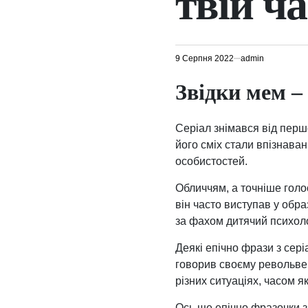
твій ча
9 Серпня 2022
admin
Звідки мем –
Серіал знімався від першо
його сміх стали впізнава
особистостей.
Обличчям, а точніше голо
він часто виступав у обр
за фахом дитячий психоло
Деякі епічно фрази з сер
говорив своєму револьвер
різних ситуаціях, часом як
Ось ще епічно фразочки з