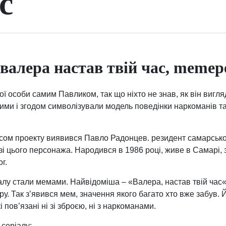
с
 валера настав твій час, memep
ї особи самим Павликом, так що ніхто не знав, як він вигля
ними і згодом символізували модель поведінки наркоманів т
сом проекту виявився Павло Радонцев. резидент самарської
азі цього персонажа. Народився в 1986 році, живе в Самарі, 
г.
іалу стали мемами. Найвідоміша – «Валера, настав твій час«
у. Так з’явився мем, значення якого багато хто вже забув.
і пов’язані ні зі зброєю, ні з наркоманами.
 серіалу: