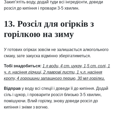
Закип’ятіть воду, додай туди всі інгредієнти, доведи
розсіл до кипіння і провари 3-5 хвилин.
13. Розсіл для огірків з
горілкою на зиму
У готових огірках зовсім не залишається алкогольного
смаку, зате закуска відмінно зберігатиметься.
Тобі знадобиться:
1 л води, 4 ст. цукру, 1,5 ст. солі, 1
ч. л. насіння гірчиці, 2 лаврові листи, 1 ч.л. насіння
кропу, 4 горошини запашного перцю, 30 мл горілки.
Відправ
у воду всі спеції і доведи її до кипіння. Додай
сіль і цукор, і проварити розсіл близько 3-5 хвилин,
помішуючи. Влий горілку, знову доведи розсіл до
кипіння і зніми з вогню.