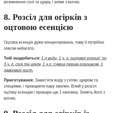
розчинення солі та цукру, і зніми з вогню.
8. Розсіл для огірків з
оцтовою есенцією
Оцтова есенція дуже концентрована, тому її потрібно
зовсім небагато.
Тобі знадобиться:
1 л води, 1 ч. л. оцтової есенції, по
3 ч. л. солі та цукру, 1 ч.л. суміші перців горошком, 1
лавровий лист.
Приготування:
Закип’яти воду з сіллю, цукром та
спеціями, і проварити пару хвилин. Влий у розсіл
оцтову есенцію і провари ще 1 хвилину. Зніміть його з
вогню.