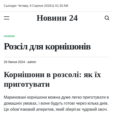
Перейти
Сьогодні: Четвер, 6 Серпня 2026
11
:
51
:
36
AM
до
вмісту
Новини 24
НОВИНИ
ОПУБЛІКУВАТИ
У
Розсіл для корнішонів
29 Липня 2024
admin
Корнішони в розсолі: як їх
приготувати
Мариновані корнішони можна дуже легко приготувати в
домашніх умовах, і вони будуть готові через кілька днів.
Це обов’язковий аперитив, який зберігає чудовий овоч.