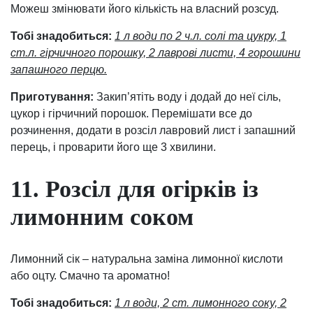
Можеш змінювати його кількість на власний розсуд.
Тобі знадобиться:
1 л води по 2 ч.л. солі та цукру, 1
ст.л. гірчичного порошку, 2 лаврові листи, 4 горошини
запашного перцю.
Приготування:
Закип’ятіть воду і додай до неї сіль,
цукор і гірчичний порошок. Перемішати все до
розчинення, додати в розсіл лавровий лист і запашний
перець, і проварити його ще 3 хвилини.
11. Розсіл для огірків із
лимонним соком
Лимонний сік – натуральна заміна лимонної кислоти
або оцту. Смачно та ароматно!
Тобі знадобиться:
1 л води, 2 ст. лимонного соку, 2