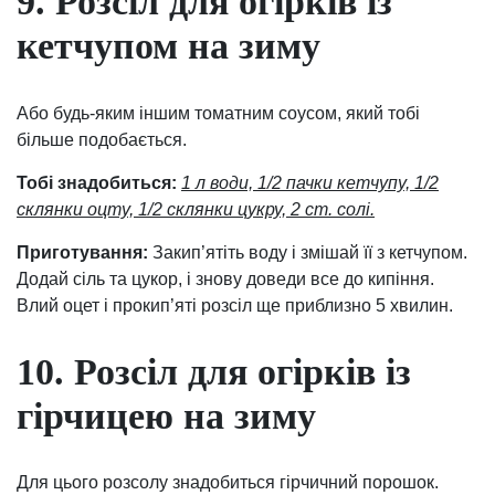
9. Розсіл для огірків із
кетчупом на зиму
Або будь-яким іншим томатним соусом, який тобі
більше подобається.
Тобі знадобиться:
1 л води, 1/2 пачки кетчупу, 1/2
склянки оцту, 1/2 склянки цукру, 2 ст. солі.
Приготування:
Закип’ятіть воду і змішай її з кетчупом.
Додай сіль та цукор, і знову доведи все до кипіння.
Влий оцет і прокип’яті розсіл ще приблизно 5 хвилин.
10. Розсіл для огірків із
гірчицею на зиму
Для цього розсолу знадобиться гірчичний порошок.