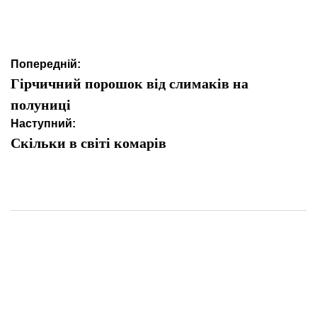
Навігація
Попередній:
записів
Гірчичний порошок від слимаків на
полуниці
Наступний:
Скільки в світі комарів