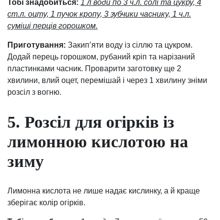
Тобі знадобиться:
1 л води по 3 ч.л. солі та цукру, 4
ст.л. оцту, 1 пучок кропу, 3 зубчики часнику, 1 ч.л.
суміші перців горошком.
Приготування:
Закип’яти воду із сіллю та цукром.
Додай перець горошком, рубаний кріп та нарізаний
пластинками часник. Проварити заготовку ще 2
хвилини, влий оцет, перемішай і через 1 хвилину зніми
розсіл з вогню.
5. Розсіл для огірків із
лимонною кислотою на
зиму
Лимонна кислота не лише надає кислинку, а й краще
зберігає колір огірків.