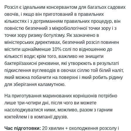
Розсіл є ідеальним консервантом для багатьох садових
овочів, і якщо він приготований в правильних
кількостях і з дотриманням правильних процедур, він
повністю безпечний з мікробіологічної точки зору і з
точки зору ризику ботулізму. Як зазначено в
міністерських директивах, безпечний розсіл повинен
містити щонайменше 10% солі по відношенню до
кількості води; крім того, важливо не знищити
бактеріїзахисні речовини, які утворюють в результаті
підкислення вуглеводів в овочах сіллю той білий наліт,
який можна побачити на поверхні і який робить рідину
для зберігання каламутною.
На приготування маринованих корнішонів потрібно
лише три-чотири дні, після чого ви можете
насолоджуватися ними, можливо, разом з гарним
коктейлем і в компанії друзів.
Час підготовки:
20 хвилин + охолодження розсолу і