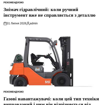
РЕКОМЕНДУЄМО
ОПУБЛІКУВАТИ
У
Знімач гідравлічний: коли ручний
інструмент вже не справляється з деталлю
31 Липня 2026
admin
Опубліковано
РЕКОМЕНДУЄМО
ОПУБЛІКУВАТИ
У
Газові навантажувачі: коли цей тип техніки
виправданий і чим він відрізняється від