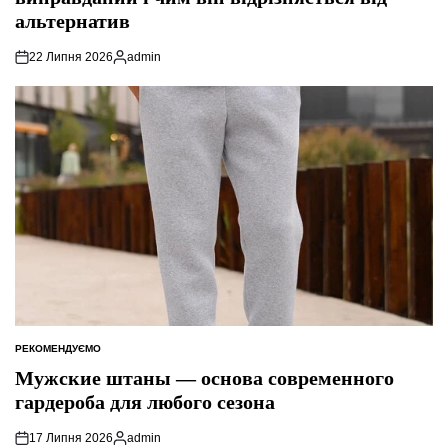
альтернатив
22 Липня 2026
admin
Опубліковано
РЕКОМЕНДУЄМО
ОПУБЛІКУВАТИ
У
Мужские штаны — основа современного
гардероба для любого сезона
17 Липня 2026
admin
Опубліковано