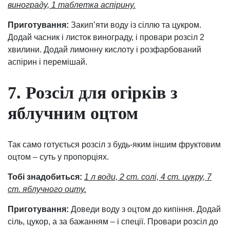
винограду, 1 таблетка аспірину.
Приготування:
Закип’яти воду із сіллю та цукром.
Додай часник і листок винограду, і провари розсіл 2
хвилини. Додай лимонну кислоту і розфарбований
аспірин і перемішай.
7. Розсіл для огірків з
яблучним оцтом
Так само готується розсіл з будь-яким іншим фруктовим
оцтом – суть у пропорціях.
Тобі знадобиться:
1 л води, 2 ст. солі, 4 ст. цукру, 7
ст. яблучного оцту.
Приготування:
Доведи воду з оцтом до кипіння. Додай
сіль, цукор, а за бажанням – і спеції. Провари розсіл до