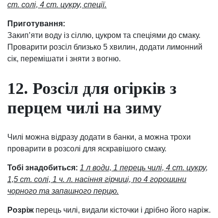
ст. солі, 4 ст. цукру, спеції.
Приготування:
Закип’яти воду із сіллю, цукром та спеціями до смаку.
Проварити розсіл близько 5 хвилин, додати лимонний
сік, перемішати і зняти з вогню.
12. Розсіл для огірків з
перцем чилі на зиму
Чилі можна відразу додати в банки, а можна трохи
проварити в розсолі для яскравішого смаку.
Тобі знадобиться:
1 л води, 1 перець чилі, 4 ст. цукру,
1,5 ст. солі, 1 ч. л. насіння гірчиці, по 4 горошини
чорного та запашного перцю.
Розріж
перець чилі, видали кісточки і дрібно його наріж.