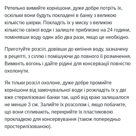
Ретельно вимийте корнішони, дуже добре потріть їх,
оскільки вони будуть покладені в банку з великою
кількістю шкірки. Покладіть їх у миску з великою
кількістю свіжої води і залиште приблизно на 24 години,
помінявши воду один або два рази, якщо це необхідно.
Приготуйте розсіл, довівши до кипіння воду, зазначену
в рецепті, з сіллю і помішуючи до повного її розчинення.
Вимкніть вогонь і дайте рідині для консервації повністю
охолонути.
Як тільки розсіл охолоне, дуже добре промийте
корнішони від замочувальної води і розкладіть їх у дві
вже стерилізовані банки так, щоб від краю залишалося
не менше 3 см. Залийте їх розсолом і, якщо побачите,
що вони спливають, перекрийте їх пластиковою
прокладкою для консервування (також попередньо
простерилізованою).