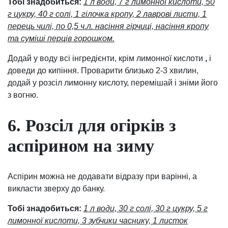
Тобі знадобиться:
1 л води, 7 г лимонної кислоти, 50
г цукру, 40 г солі, 1 гілочка кропу, 2 лаврові листи, 1
перець чилі, по 0,5 ч.л. насіння гірчиці, насіння кропу
та суміші перців горошком.
Додай у воду всі інгредієнти, крім лимонної кислоти
,
і
доведи до кипіння. Проварити близько 2-3 хвилин,
додай у розсіл лимонну кислоту, перемішай і зніми його
з вогню.
6. Розсіл для огірків з
аспірином на зиму
Аспірин можна не додавати відразу при варінні, а
викласти зверху до банку.
Тобі знадобиться:
1 л води, 30 г солі, 30 г цукру, 5 г
лимонної кислоти, 3 зубчики часнику, 1 листок