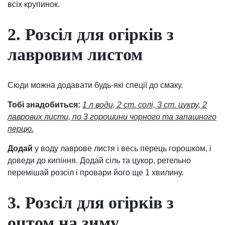
всіх крупинок.
2. Розсіл для огірків з
лавровим листом
Сюди можна додавати будь-які спеції до смаку.
Тобі знадобиться:
1 л води, 2 ст. солі, 3 ст. цукру, 2
лаврових листи, по 3 горошини чорного та запашного
перцю.
Додай
у воду лаврове листя і весь перець горошком, і
доведи до кипіння. Додай сіль та цукор, ретельно
перемішай розсіл і провари його ще 1 хвилину.
3. Розсіл для огірків з
оцтом на зиму