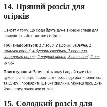
14. Пряний розсіл для
огірків
Секрет у тому, що сюди йдуть дуже виразні спеції для
шанувальників пікантних огірків.
Тобі знадобиться:
1 л води, 2 зірочки бадьяна, 1
паличка кориці, 4 бутони гвоздики, 7 горошин
запашного перцю, 2 лаврові листи, 3 ст.л. солі, 2 ст.
цукру.
Приготування:
Закип’ятіть воду і додай туди сіль,
цукор і всі спеції. Перемішати розсіл до розчинення солі
та цукру, і проварити ще 3-4 хвилини. Можеш процідити
його перед заливкою огірків.
15. Солодкий розсіл для