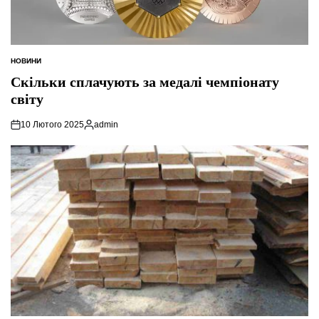
НОВИНИ
ОПУБЛІКУВАТИ
У
Скільки сплачують за медалі чемпіонату
світу
10 Лютого 2025
admin
Опубліковано