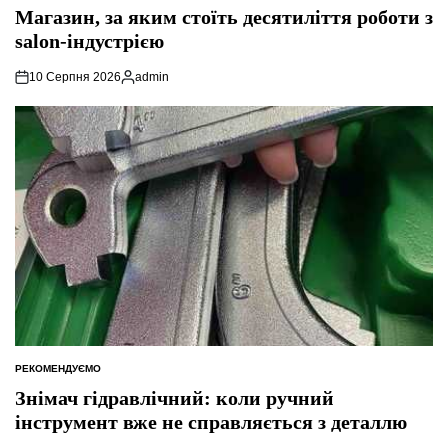
У
Магазин, за яким стоїть десятиліття роботи з
salon-індустрією
10 Серпня 2026
admin
Опубліковано
РЕКОМЕНДУЄМО
ОПУБЛІКУВАТИ
У
Знімач гідравлічний: коли ручний
інструмент вже не справляється з деталлю