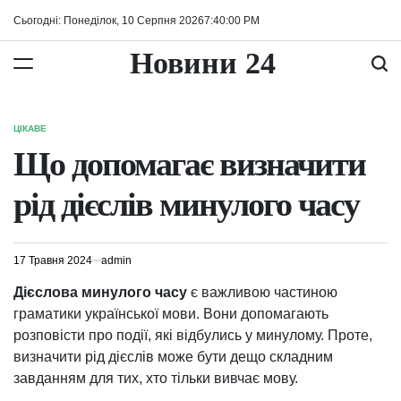
Перейти
Сьогодні: Понеділок, 10 Серпня 2026
7
:
40
:
01
PM
до
вмісту
Новини 24
ЦІКАВЕ
ОПУБЛІКУВАТИ
У
Що допомагає визначити
рід дієслів минулого часу
17 Травня 2024
admin
Дієслова минулого часу
є важливою частиною
граматики української мови. Вони допомагають
розповісти про події, які відбулись у минулому. Проте,
визначити рід дієслів може бути дещо складним
завданням для тих, хто тільки вивчає мову.