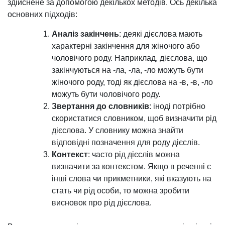
здійснене за допомогою декількох методів. Ось декілька
основних підходів:
Аналіз закінчень
: деякі дієслова мають
характерні закінчення для жіночого або
чоловічого роду. Наприклад, дієслова, що
закінчуються на -ла, -ла, -ло можуть бути
жіночого роду, тоді як дієслова на -в, -в, -ло
можуть бути чоловічого роду.
Звертання до словників
: іноді потрібно
скористатися словником, щоб визначити рід
дієслова. У словнику можна знайти
відповідні позначення для роду дієслів.
Контекст
: часто рід дієслів можна
визначити за контекстом. Якщо в реченні є
інші слова чи прикметники, які вказують на
стать чи рід особи, то можна зробити
висновок про рід дієслова.