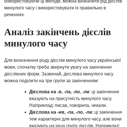
Використовуючи ці методи, можна визначити рід дієслів
минулого часу і використовувати їх правильно в
реченнях.
Аналіз закінчень дієслів
минулого часу
Для визначення роду дієслів минулого часу української
мови, спочатку треба звернути увагу на закінчення
дієслівних форм. Зазвичай, дієслова минулого часу
можна поділити на три групи за закінченням:
Дієслова на -в, -ла, -ло, -ли
: ці закінчення
вказують на присутність минулого часу.
Наприклад: писав, говорила, чекали.
Дієслова на -ив, -ла, -ло, -ли
: ці закінчення
теж характерні для минулого часу, але вони
вказують на іншу групу дієслів. Наприклад: