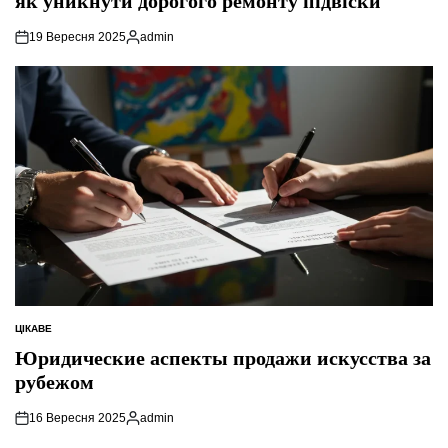
як уникнути дорогого ремонту підвіски
19 Вересня 2025
admin
Опубліковано
ЦІКАВЕ
ОПУБЛІКУВАТИ
У
Юридические аспекты продажи искусства за
рубежом
16 Вересня 2025
admin
Опубліковано