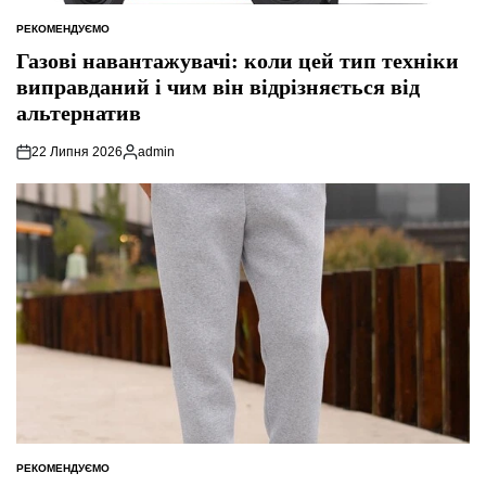
РЕКОМЕНДУЄМО
ОПУБЛІКУВАТИ
У
Газові навантажувачі: коли цей тип техніки
виправданий і чим він відрізняється від
альтернатив
22 Липня 2026
admin
Опубліковано
РЕКОМЕНДУЄМО
ОПУБЛІКУВАТИ