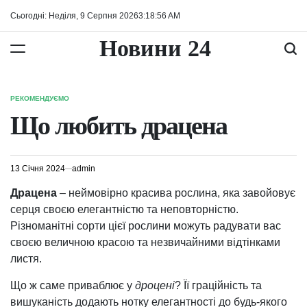
Перейти
Сьогодні: Неділя, 9 Серпня 2026
3
:
18
:
56
AM
до
вмісту
Новини 24
РЕКОМЕНДУЄМО
ОПУБЛІКУВАТИ
У
Що любить драцена
13 Січня 2024
admin
Драцена
– неймовірно красива рослина, яка завойовує
серця своєю елегантністю та неповторністю.
Різноманітні сорти цієї рослини можуть радувати вас
своєю величною красою та незвичайними відтінками
листя.
Що ж саме приваблює у
дроцені
? Її граційність та
вишуканість додають нотку елегантності до будь-якого