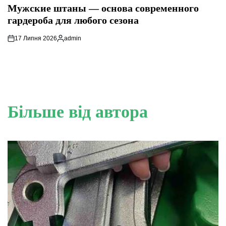
У
Мужские штаны — основа современного
гардероба для любого сезона
17 Липня 2026
admin
Опубліковано
Більше від автора