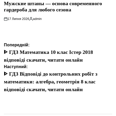
У
Мужские штаны — основа современного
гардероба для любого сезона
17 Липня 2026
admin
Опубліковано
Навігація
Попередній:
записів
ᐈ ГДЗ Математика 10 клас Істер 2018
відповіді скачати, читати онлайн
Наступний:
ᐈ ГДЗ Відповіді до контрольних робіт з
математики: алгебра, геометрія 8 клас
відповіді скачати, читати онлайн