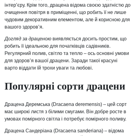
інтер’єру. Крім того, драцена відома своєю здатністю до
очищення повітря в приміщенні, що робить її не лише
чудовим декоративним елементом, але й корисною для
вашого здоров’я.
Догляд за драценою
виявляється досить простим, що
робить її ідеальною для початківців садівників.
Регулярний полив, світло та тепло – ось основні умови
для здоров’я вашої драцени. Заради такої красуні
варто віддати їй трохи уваги та любові.
Популярні сорти драцени
Драцена Деремська (Dracaena deremensis) – цей сорт
має широкі листя з білими смугами. Він добре росте в
умовах помірного світла і потребує помірного поливу.
Драцена Сандеріана (Dracaena sanderiana) – відома