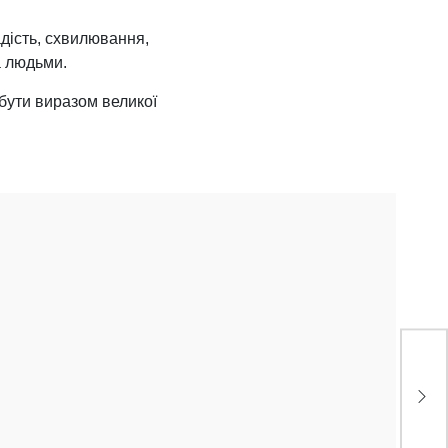
дість, схвилювання,
ма людьми.
бути виразом великої
ᐈ Г
7 к