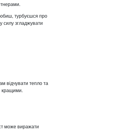
ртнерами.
 любиш, турбуєшся про
ну силу згладжувати
ам відчувати тепло та
е кращими.
ст може виражати