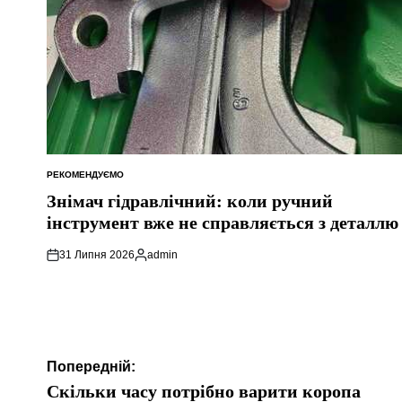
РЕКОМЕНДУЄМО
ОПУБЛІКУВАТИ
У
Знімач гідравлічний: коли ручний
інструмент вже не справляється з деталлю
31 Липня 2026
admin
Опубліковано
Навігація
Попередній:
записів
Скільки часу потрібно варити коропа