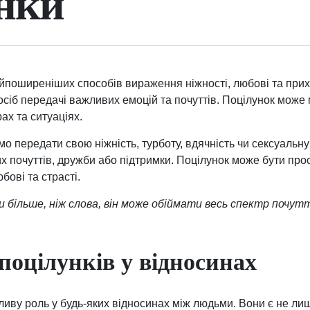
нки
айпоширеніших способів вираження ніжності, любові та прих
посіб передачі важливих емоцій та почуттів. Поцілунок може 
рах та ситуаціях.
о передати свою ніжність, турботу, вдячність чи сексуальну
 почуттів, дружби або підтримки. Поцілунок може бути про
бові та страсті.
и більше, ніж слова, він може обіймати весь спектр почутт
поцілунків у відносинах
ливу роль у будь-яких відносинах між людьми. Вони є не ли