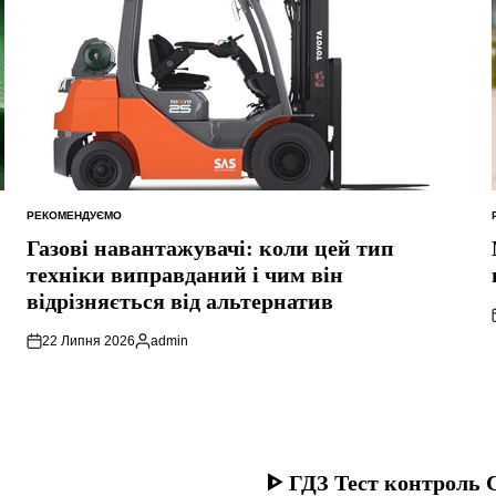
РЕКОМЕНДУЄМО
ОПУБЛІКУВАТИ
У
Газові навантажувачі: коли цей тип
техніки виправданий і чим він
відрізняється від альтернатив
22 Липня 2026
admin
Опубліковано
ᐈ ГДЗ Тест контроль С