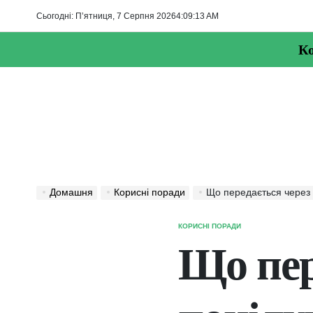
Перейти
Сьогодні: П’ятниця, 7 Серпня 2026
4
:
09
:
14
AM
до
вмісту
Ко
Домашня
Корисні поради
Що передається через 
КОРИСНІ ПОРАДИ
ОПУБЛІКУВАТИ
У
Що пер