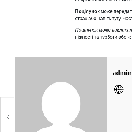
Поцілунок
може передати
страх або навіть тугу. Ча
Поцілунок може викликати
ніжності та турботи або ж
admin