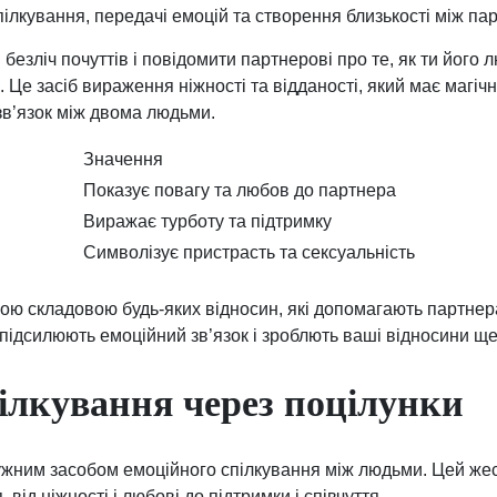
пілкування, передачі емоцій та створення близькості між па
безліч почуттів і повідомити партнерові про те, як ти його
. Це засіб вираження ніжності та відданості, який має магіч
зв’язок між двома людьми.
Значення
Показує повагу та любов до партнера
Виражає турботу та підтримку
Символізує пристрасть та сексуальність
ою складовою будь-яких відносин, які допомагають партнер
, підсилюють емоційний зв’язок і зроблють ваші відносини щ
ілкування через поцілунки
ужним засобом емоційного спілкування між людьми. Цей же
 від ніжності і любові до підтримки і співчуття.