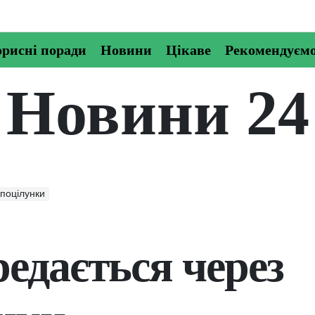
рисні поради
Новини
Цікаве
Рекомендуєм
Новини 24
поцілунки
едається через