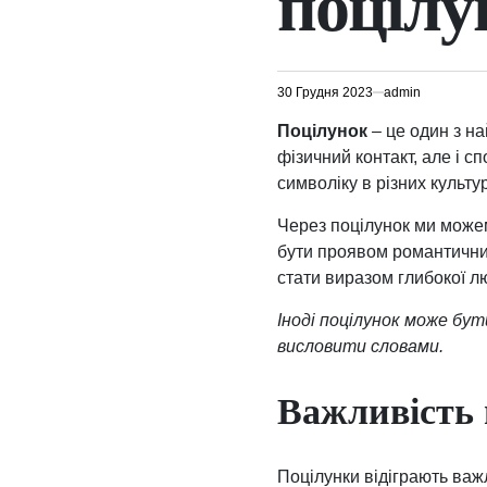
поцілу
30 Грудня 2023
admin
Поцілунок
– це один з н
фізичний контакт, але і с
символіку в різних культу
Через поцілунок ми можем
бути проявом романтичних
стати виразом глибокої лю
Іноді поцілунок може бут
висловити словами.
Важливість 
Поцілунки відіграють важ