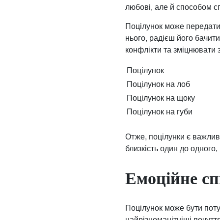
любові, але й способом с
Поцілунок може передати 
нього, радієш його бачити
конфлікти та зміцнювати 
Поцілунок
Поцілунок на лоб
Поцілунок на щоку
Поцілунок на губи
Отже, поцілунки є важлив
близкість один до одного
Емоційне сп
Поцілунок може бути пот
найрізноманітніші почуття,