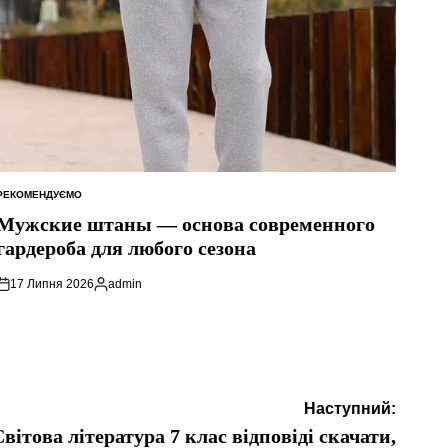
РЕКОМЕНДУЄМО
ОПУБЛІКУВАТИ
У
Мужские штаны — основа современного
гардероба для любого сезона
17 Липня 2026
admin
Опубліковано
Наступний:
вітова література 7 клас відповіді скачати,