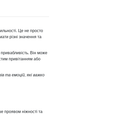
ильності. Це не просто
мати різні значення та
 привабливість. Він може
стим привітанням або
ів та емоцій, які важко
ше проявом ніжності та