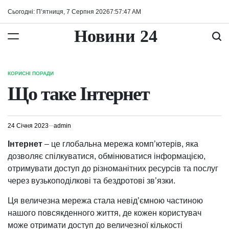
Перейти
Сьогодні: П’ятниця, 7 Серпня 2026
7
:
57
:
47
AM
до
вмісту
Новини 24
КОРИСНІ ПОРАДИ
ОПУБЛІКУВАТИ
У
Що таке Інтернет
24 Січня 2023
admin
Інтернет
– це глобальна мережа комп’ютерів, яка
дозволяє спілкуватися, обмінюватися інформацією,
отримувати доступ до різноманітних ресурсів та послуг
через вузькоподілкові та бездротові зв’язки.
Ця величезна мережа стала невід’ємною частиною
нашого повсякденного життя, де кожен користувач
може отримати доступ до величезної кількості