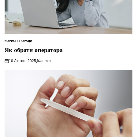
КОРИСНІ ПОРАДИ
ОПУБЛІКУВАТИ
У
Як обрати оператора
10 Лютого 2025
admin
Опубліковано