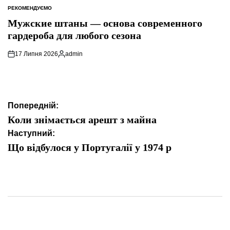
РЕКОМЕНДУЄМО
ОПУБЛІКУВАТИ
У
Мужские штаны — основа современного
гардероба для любого сезона
17 Липня 2026
admin
Опубліковано
Навігація
Попередній:
записів
Коли знімається арешт з майна
Наступний:
Що відбулося у Португалії у 1974 р