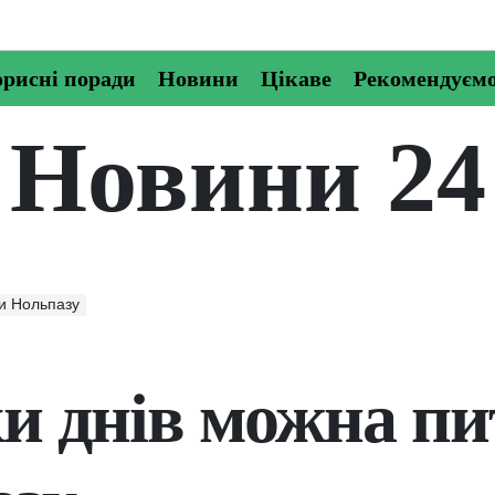
рисні поради
Новини
Цікаве
Рекомендуєм
Новини 24
ти Нольпазу
и днів можна пи