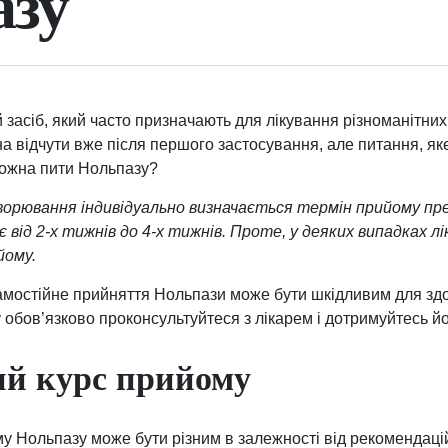
азу
й засіб, який часто призначають для лікування різноманітни
а відчути вже після першого застосування, але питання, як
 можна пити Нольпазу?
ворювання індивідуально визначається термін прийому пре
 від 2-х тижнів до 4-х тижнів. Проте, у деяких випадках 
йому.
амостійне прийняття Нольпази може бути шкідливим для здо
обов’язково проконсультуйтеся з лікарем і дотримуйтесь й
й курс прийому
 Нольпазу може бути різним в залежності від рекомендацій