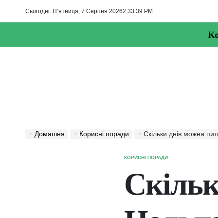
Перейти
Сьогодні: П’ятниця, 7 Серпня 2026
2
:
33
:
40
PM
до
вмісту
Ко
Домашня
Корисні поради
Скільки днів можна пи
КОРИСНІ ПОРАДИ
ОПУБЛІКУВАТИ
У
Скільк