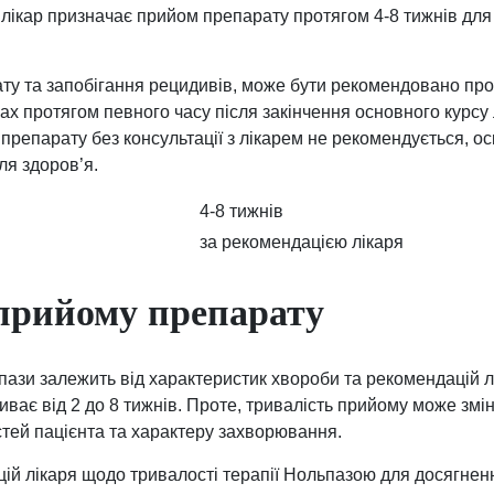
лікар призначає прийом препарату протягом 4-8 тижнів дл
ату та запобігання рецидивів, може бути рекомендовано п
ах протягом певного часу після закінчення основного курсу 
препарату без консультації з лікарем не рекомендується, о
ля здоров’я.
4-8 тижнів
за рекомендацією лікаря
прийому препарату
ази залежить від характеристик хвороби та рекомендацій л
иває від 2 до 8 тижнів. Проте, тривалість прийому може змі
тей пацієнта та характеру захворювання.
ій лікаря щодо тривалості терапії Нольпазою для досягне