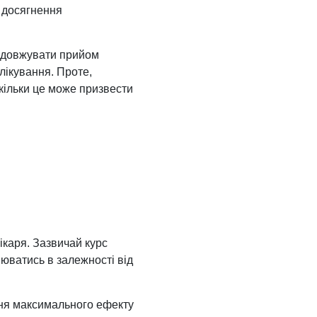
я досягнення
родовжувати прийом
лікування. Проте,
скільки це може призвести
ікаря. Зазвичай курс
нюватись в залежності від
ння максимального ефекту