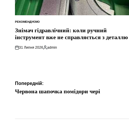
РЕКОМЕНДУЄМО
ОПУБЛІКУВАТИ
У
Знімач гідравлічний: коли ручний
інструмент вже не справляється з деталлю
31 Липня 2026
admin
Опубліковано
Навігація
Попередній:
записів
Червона шапочка помідори чері