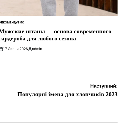
РЕКОМЕНДУЄМО
ОПУБЛІКУВАТИ
У
Мужские штаны — основа современного
гардероба для любого сезона
17 Липня 2026
admin
Опубліковано
Наступний:
Популярні імена для хлопчиків 2023