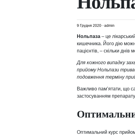
Нольп
9 Грудня 2020
admin
Нольпаза
– це лікарськи
кишечника. Його дію можн
пацієнтів, – скільки днів
Для кожного випадку зах
прийому Нольпази триває
подовження терміну при
Важливо пам’ятати, що с
застосуванням препарату 
Оптимальни
Оптимальний курс прийому