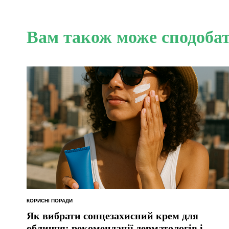
Вам також може сподоба
КОРИСНІ ПОРАДИ
ОПУБЛІКУВАТИ
У
Як вибрати сонцезахисний крем для
обличчя: рекомендації дерматологів і