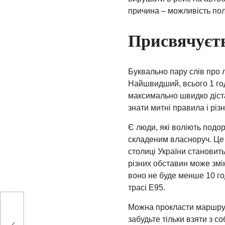
причина – можливість поло
Присвячуєть
Буквально пару слів про 
Найшвидший, всього 1 го
максимально швидко діста
знати митні правила і різ
Є люди, які воліють подо
складеним власноруч. Це
столиці України становить
різних обставин може змі
воно не буде менше 10 год
трасі Е95.
Можна прокласти маршрут 
забудьте тільки взяти з с