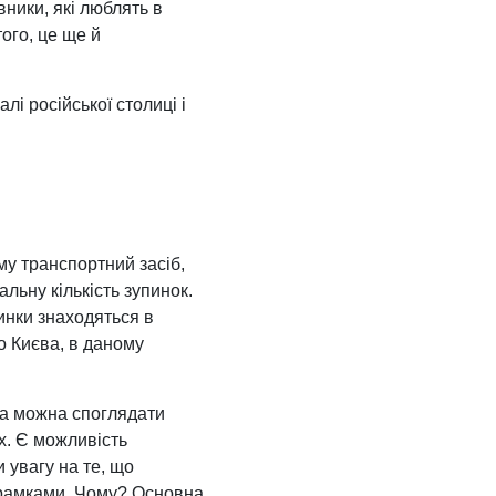
ники, які люблять в
того, це ще й
лі російської столиці і
му транспортний засіб,
льну кількість зупинок.
пинки знаходяться в
до Києва, в даному
кна можна споглядати
х. Є можливість
 увагу на те, що
 рамками. Чому? Основна