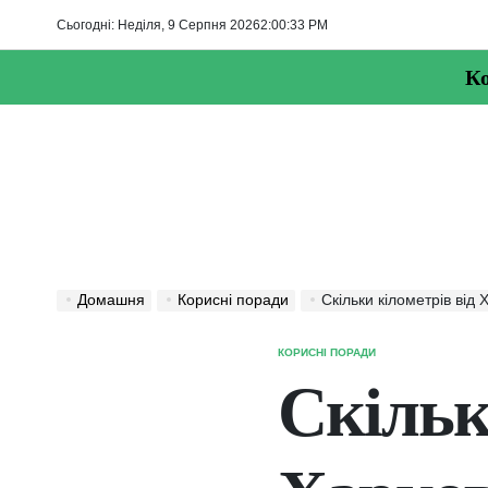
Перейти
Сьогодні: Неділя, 9 Серпня 2026
2
:
00
:
34
PM
до
вмісту
Ко
Домашня
Корисні поради
Скільки кілометрів від
КОРИСНІ ПОРАДИ
ОПУБЛІКУВАТИ
У
Скільк