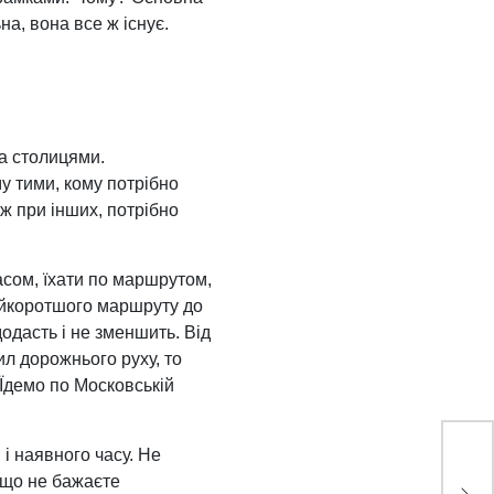
на, вона все ж існує.
ма столицями.
у тими, кому потрібно
ж при інших, потрібно
асом, їхати по маршрутом,
айкоротшого маршруту до
додасть і не зменшить. Від
ил дорожнього руху, то
 Їдемо по Московській
і наявного часу. Не
якщо не бажаєте