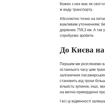
Кожен з них має як свої п
ж виду транспорту.
Абсолютно точно на питанн
важливим уточненням: бе
дорівнює 759,3 км. А так
спробуємо зробити.
До Києва на 
Першим ми розглянемо вар
останнього часу цим тра
залізничних пасажирських 
становить від трохи більш
кількість зупинок, інші, з
на митно-прикордонні пр
І всі ці відмінності зал