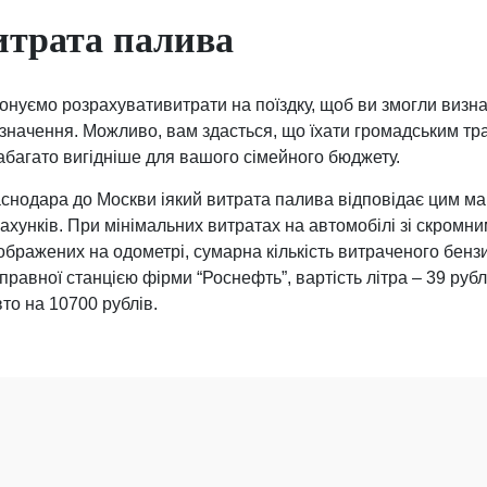
итрата палива
онуємо розрахувативитрати на поїздку, щоб ви змогли визн
изначення. Можливо, вам здасться, що їхати громадським т
абагато вигідніше для вашого сімейного бюджету.
раснодара до Москви іякий витрата палива відповідає цим ма
хунків. При мінімальних витратах на автомобілі зі скромни
зображених на одометрі, сумарна кількість витраченого бензи
равної станцією фірми “Роснефть”, вартість літра – 39 рублі
то на 10700 рублів.