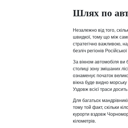
Шлях по авт
Незалежно від того, скіл
швидкої, тому що між сам
стратегічно важливою, на
безліч регіонів Російсько
За вікном автомобіля ви 
столиці зону змішаних ліс
ознаменує початок велико
вікна буде видно морську 
Уздовж всієї траси досить
Для багатьох мандрівникі
тому той факт, скільки кі
курорти вздовж Чорноморс
кілометрів.