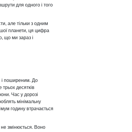
ршрути для одного і того
ти, але тільки з одним
шої планети, ця цифра
, що ми зараз і
м і поширеним. До
 трьох десятків
они. Час у дорозі
 роблять мінімальну
інімум годину втрачається
 не змінюється. Воно