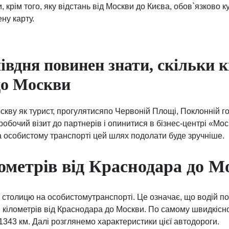
 крім того, яку відстань від Москви до Києва, обов`язково 
ену карту.
івдня повинен знати, скільки к
до Москви
скву як турист, прогулятисяпо Червоній Площі, Поклонній го
робочий візит до партнерів і опинитися в бізнес-центрі «Мос
на особистому транспорті цей шлях подолати буде зручніше.
ометрів від Краснодара до М
в столицю на особистомутранспорті. Це означає, що водій 
и кілометрів від Краснодара до Москви. По самому швидкісн
1343 км. Далі розглянемо характеристики цієї автодороги.