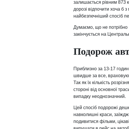
залишається рівним 873 к
дорозі відпочити хоча б з
найбезпечніший спосіб п
Думаємо, що не потрібно н
закінчується на Центральн
Подорож ав
Приблизно за 13-17 годин 
швидше за все, враховуюч
Так як їх кількість розрі
стороні від основної трас
випадку неоднозначний.
Цей спосіб подорожі дешев
навколишні краси, заїждж
подивитися фільми, цікаві
вирушати в рейс на авто