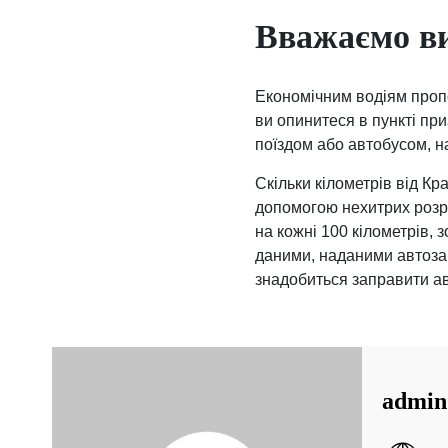
Вважаємо в
Економічним водіям проп
ви опинитеся в пункті пр
поїздом або автобусом, н
Скільки кілометрів від К
допомогою нехитрих розра
на кожні 100 кілометрів, 
даними, наданими автозап
знадобиться заправити ав
admin