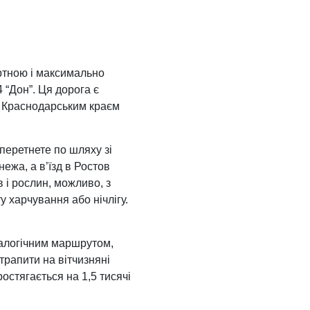
ортною і максимально
 “Дон”. Ця дорога є
 з Краснодарським краєм
 перетнете по шляху зі
ежа, а в’їзд в Ростов
 і рослин, можливо, з
у харчування або нічлігу.
налогічним маршрутом,
трапити на вітчизняні
остягається на 1,5 тисячі