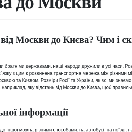
а до Москви
 від Москви до Києва? Чим і ск
ули братніми державами, наші народи дружили в усі часи. Р
в`язку з цим є розвинена транспортна мережа між різними мі
осквою та Києвом. Розміри Росії та України, як всі ми знаємо
, наприклад, яку відстань від Москви до Києва, щоб правил
ьної інформації
 до іншої можна різними способами: на автобусі, на поїзді, на