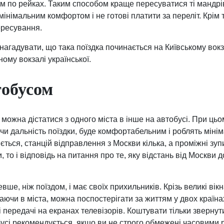
м по рейках. Таким способом краще пересуватися ті мандрів
 мінімальним комфортом і не готові платити за переліт. Крім 
ересування.
агадувати, що така поїздка починається на Київському вокза
ому вокзалі української.
тобусом
можна дістатися з одного міста в інше на автобусі. При цьо
и дальність поїздки, буде комфортабельним і роблять мініма
зняється, станцій відправлення з Москви кілька, а проміжні зу
и, то і відповідь на питання про те, яку відстань від Москви 
ше, ніж поїздом, і має своїх прихильників. Крізь великі ві
аючи в міста, можна поспостерігати за життям у двох країна
 передачі на екранах телевізорів. Коштувати тільки звернути
бусі рекомендується, якщо ви не строго обмежені часовими