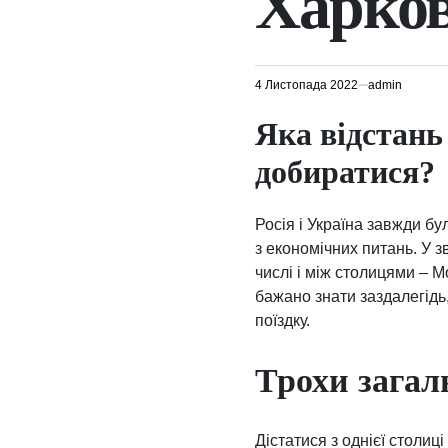
Харков
4 Листопада 2022
admin
Яка відстань
добиратися?
Росія і Україна завжди б
з економічних питань. У з
числі і між столицями – М
бажано знати заздалегідь
поїздку.
Трохи загал
Дістатися з однієї столиці