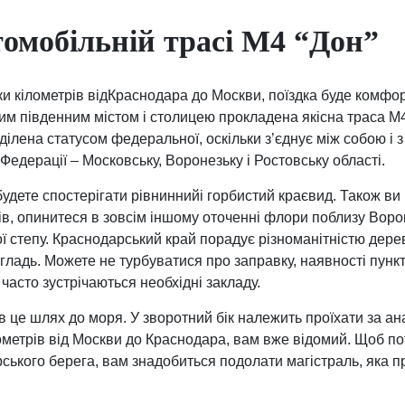
омобільній трасі М4 “Дон”
ьки кілометрів відКраснодара до Москви, поїздка буде комф
им південним містом і столицею прокладена якісна траса М4
ділена статусом федеральної, оскільки з’єднує між собою і
ї Федерації – Московську, Воронезьку і Ростовську області.
будете спостерігати рівниннийі горбистий краєвид. Також ви
ів, опинитеся в зовсім іншому оточенні флори поблизу Ворон
ї степу. Краснодарський край порадує різноманітністю дерев
гладь. Можете не турбуватися про заправку, наявності пункт
 часто зустрічаються необхідні закладу.
в це шлях до моря. У зворотний бік належить проїхати за а
лометрів від Москви до Краснодара, вам вже відомий. Щоб по
ького берега, вам знадобиться подолати магістраль, яка пр