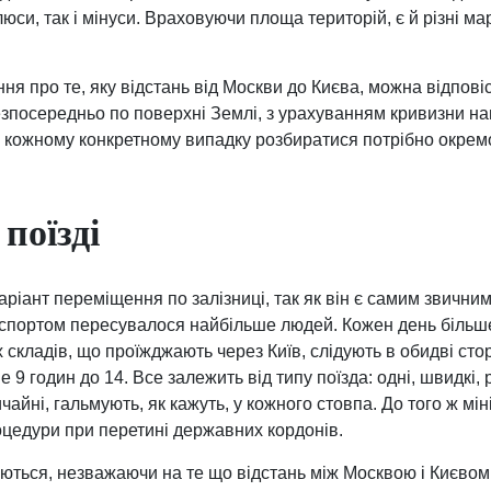
люси, так і мінуси. Враховуючи площа територій, є й різні ма
я про те, яку відстань від Москви до Києва, можна відповіс
зпосередньо по поверхні Землі, з урахуванням кривизни на
 у кожному конкретному випадку розбиратися потрібно окремо
поїзді
іант переміщення по залізниці, так як він є самим звични
нспортом пересувалося найбільше людей. Кожен день більше
складів, що проїжджають через Київ, слідують в обидві стор
е 9 годин до 14. Все залежить від типу поїзда: одні, швидкі,
вичайні, гальмують, як кажуть, у кожного стовпа. До того ж м
оцедури при перетині державних кордонів.
ишаються, незважаючи на те що відстань між Москвою і Києвом