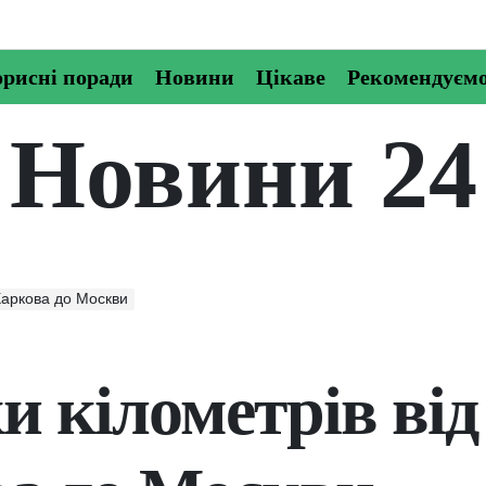
рисні поради
Новини
Цікаве
Рекомендуєм
Новини 24
 Харкова до Москви
и кілометрів від