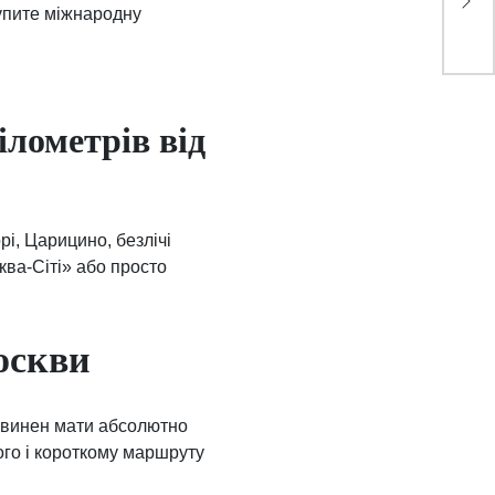
купите міжнародну
ілометрів від
рі, Царицино, безлічі
ква-Сіті» або просто
оскви
повинен мати абсолютно
ого і короткому маршруту