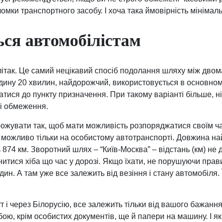
мки транспортного засобу. І хоча така ймовірність мінімаль
ся автомобілістам
літак. Це самий нецікавий спосіб подолання шляху між дво
дину 20 хвилин, найдорожчий, використовується в основном
тися до пункту призначення. При такому варіанті більше, ні
ні обмеження.
рожувати так, щоб мати можливість розпоряджатися своїм ч
 можливо тільки на особистому автотранспорті. Довжина н
 874 км. Зворотний шлях – “Київ-Москва” – відстань (км) не 
нитися хіба що час у дорозі. Якщо їхати, не порушуючи прав
ин. А там уже все залежить від везіння і стану автомобіля.
і через Білорусію, все залежить тільки від вашого бажання 
обою, крім особистих документів, ще й папери на машину. І 