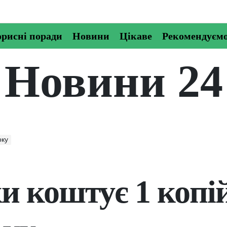
рисні поради
Новини
Цікаве
Рекомендуєм
Новини 24
оку
и коштує 1 копі