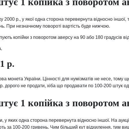
тує 1 копійка з поворотом а
у 2000 р., у якої одна сторона перевернута відносно іншої, 
нь. При незначному повороті вартість буде нижчою.
пують копійки з поворотом аверсу на 90 або 180 градусів ві
.
1 р.
гова монета України. Цінності для нумізматів не несе, тому 
 р. дорого не продати, хіба що продавати по 100-200 штук од
тує 1 копійка з поворотом а
ки, у яких одна сторона перевернута відносно іншої. На аукці
ь за 100-200 гривень. Чим більший кут відхилення, тим ви