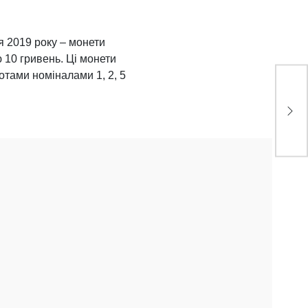
ня 2019 року – монети
 10 гривень. Ці монети
отами номіналами 1, 2, 5
Що 
ак