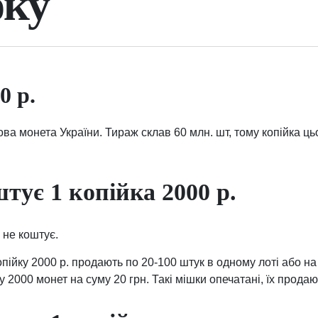
оку
0 р.
гова монета України. Тираж склав 60 млн. шт, тому копійка ц
тує 1 копійка 2000 р.
о не коштує.
опійку 2000 р. продають по 20-100 штук в одному лоті або н
у 2000 монет на суму 20 грн. Такі мішки опечатані, їх продаю