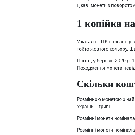
цікаві монети з поворотом
1 копійка на
У каталозі ІТК описано рі
тобто жовтого кольору. Шв
Проте, у березні 2020 р. 
Походження монети невідо
Скільки кошт
Розмінною монетою з найн
України – гривні.
Розмінні монети номіналами
Розмінні монети номіналам