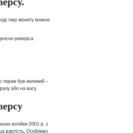
версу.
тоді таку монету можна
дносно реверса.
що тираж був великий –
разу або на вагу.
версу
онах копійки 2001 р. з
ща вартість. Особливо