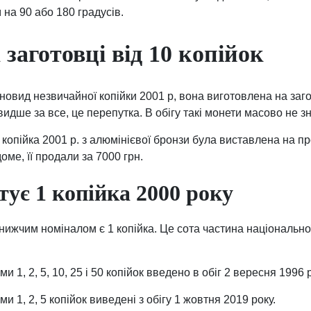
 на 90 або 180 градусів.
 заготовці від 10 копійок
зновид незвичайної копійки 2001 р, вона виготовлена на загот
идше за все, це перепутка. В обігу такі монети масово не з
1 копійка 2001 р. з алюмінієвої бронзи була виставлена на про
ме, її продали за 7000 грн.
ує 1 копійка 2000 року
ижчим номіналом є 1 копійка. Це сота частина національно
 1, 2, 5, 10, 25 і 50 копійок введено в обіг 2 вересня 1996 р
и 1, 2, 5 копійок виведені з обігу 1 жовтня 2019 року.