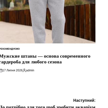
РЕКОМЕНДУЄМО
ОПУБЛІКУВАТИ
У
Мужские штаны — основа современного
гардероба для любого сезона
17 Липня 2026
admin
Опубліковано
Наступний:
о потрібно для того щоб зробити акваріум