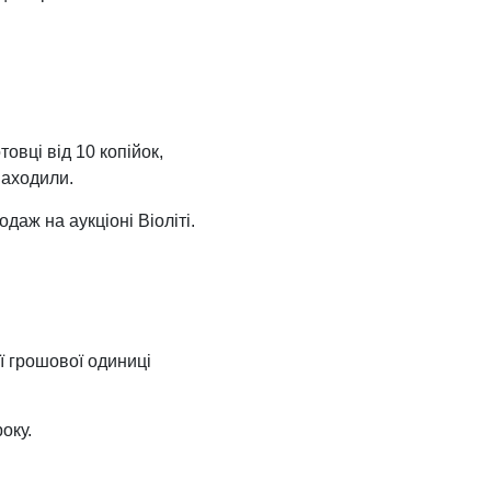
овці від 10 копійок,
находили.
даж на аукціоні Віоліті.
ї грошової одиниці
оку.