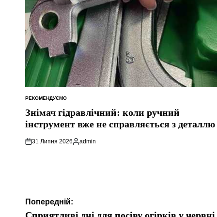
РЕКОМЕНДУЄМО
ОПУБЛІКУВАТИ
У
Знімач гідравлічний: коли ручний
інструмент вже не справляється з деталлю
31 Липня 2026
admin
Опубліковано
Навігація
Попередній:
записів
Сприятливі дні для посіву огірків у червні