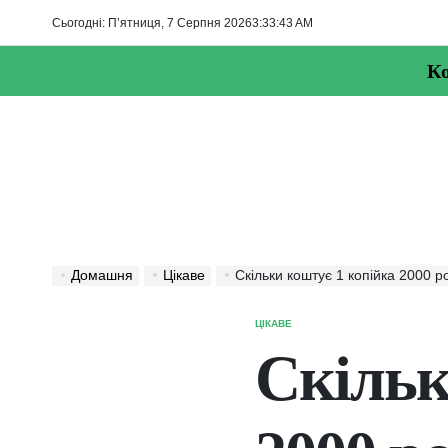
Перейти
Сьогодні: П’ятниця, 7 Серпня 2026
3
:
33
:
43
AM
до
вмісту
Ко
Домашня
Цікаве
Скільки коштує 1 копійка 2000 р
ЦІКАВЕ
ОПУБЛІКУВАТИ
У
Скільк